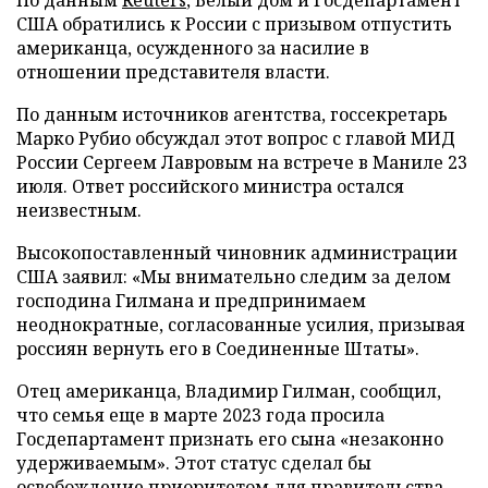
По данным
Reuters
, Белый дом и Госдепартамент
США обратились к России с призывом отпустить
американца, осужденного за насилие в
отношении представителя власти.
По данным источников агентства, госсекретарь
Марко Рубио обсуждал этот вопрос с главой МИД
России Сергеем Лавровым на встрече в Маниле 23
июля. Ответ российского министра остался
неизвестным.
Высокопоставленный чиновник администрации
США заявил: «Мы внимательно следим за делом
господина Гилмана и предпринимаем
неоднократные, согласованные усилия, призывая
россиян вернуть его в Соединенные Штаты».
Отец американца, Владимир Гилман, сообщил,
что семья еще в марте 2023 года просила
Госдепартамент признать его сына «незаконно
удерживаемым». Этот статус сделал бы
освобождение приоритетом для правительства