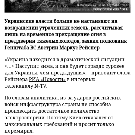
Фото: Kaniuka Ruslan/Keystone Press
Agency/Global Look Press
Украинские власти больше не настаивают на
возвращении утраченных земель, рассчитывая
лишь на временное прекращение огня в
преддверии тяжелых холодов, заявил полковник
Генштаба ВС Австрии Маркус Рейснер.
«Украина находится в драматической ситуации.
<…> Наступит зима, и она будет гораздо суровее
для Украины, чем предыдущая», – приводит слова
Рейснера
РИА «Новости»
в интервью
телеканалу
N-TV
.
По словам аналитика, из-за ударов российских
войск инфраструктура страны не способна
производить достаточное количество
электроэнергии. Поэтому Киев отказался от
максимальных требований и просит только
перемирия.