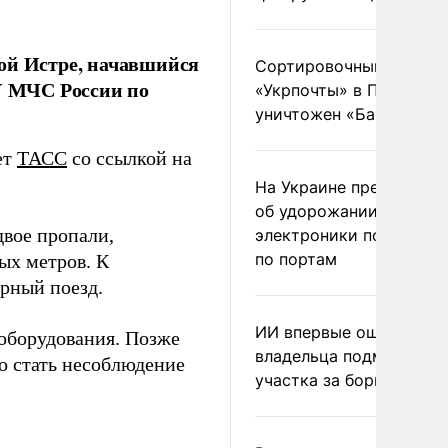
ой Истре, начавшийся
Сортировочный пункт
ГУ МЧС России по
«Укрпочты» в Павлогра
уничтожен «Бандероль
ет
ТАСС
со ссылкой на
На Украине предупреди
об удорожании китайс
двое пропали,
электроники после уда
по портам
ых метров. К
арный поезд.
ИИ впервые оштрафова
ооборудования. Позже
владельца подмосковн
о стать несоблюдение
участка за борщевик