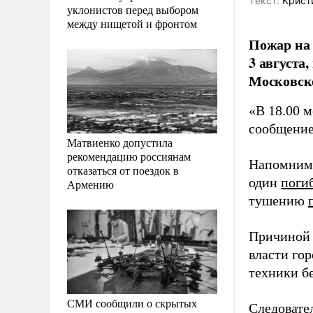
Tекст:
Крист
уклонистов перед выбором
между нищетой и фронтом
Пожар на 
3 августа
Московско
«В 18.00 
сообщение
Матвиенко допустила
рекомендацию россиянам
Напомним,
отказаться от поездок в
один
поги
Армению
тушению
Причино
власти го
техники б
СМИ сообщили о скрытых
Следоват