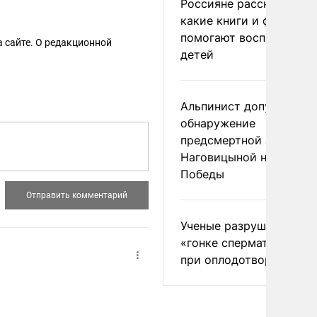
Россияне рассказали,
какие книги и фильмы
помогают воспитывать
 сайте. О редакционной
детей
Альпинист допустил
обнаружение
предсмертной записки
Наговицыной на пике
Победы
Ученые разрушили миф
«гонке сперматозоидов
при оплодотворении