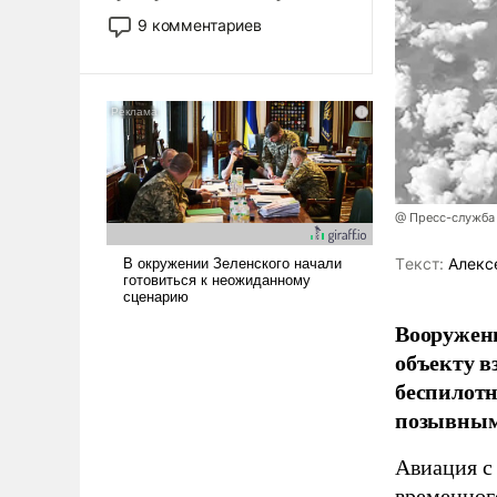
двигаемся по пути
9 комментариев
революционных изменений.
То, что несколько лет назад
было образом для
псевдонаучной фантастики,
стало всерьез обсуждаемой
идеей.
@ Пресс-служба
Tекст:
Алекс
Вооружен
объекту в
беспилотн
позывным
Авиация с
временног