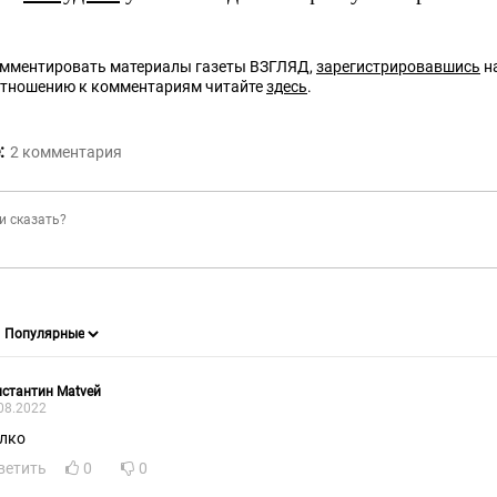
омментировать материалы газеты ВЗГЛЯД,
зарегистрировавшись
на
отношению к комментариям читайте
здесь
.
:
2
комментария
стантин Маtveй
08.2022
лко
ветить
0
0