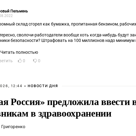
ровый Пельмень
08.2022
ромный склад сгорел как бумажка, пропитанная бензином, рабочих
тересно, сволочи-работодатели вообще хоть когда-нибудь будут з
хники безопасности? Штрафовать на 100 миллионов надо минимум 
дственникам погибших выплачивать, тогда эти рвачи хоть чем-то д
Читать полностью
ветить
0
0
026, 12:44 •
НОВОСТИ ДНЯ
ая Россия» предложила ввести
вникам в здравоохранении
 Григоренко