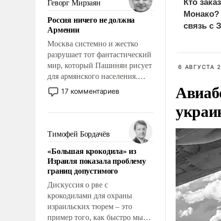
Кто зака
Геворг Мирзаян
означает многолетний период
Монако?
Россия ничего не должна
уязвимости США, например,
связь с 
Армении
перед Китаем.
Москва системно и жестко
разрушает тот фантастический
мир, который Пашинян рисует
6 АВГУСТА 2
для армянского населения.
Авиаб
Мир, где политические
17 комментариев
прожекты будут безусловно
украи
оплачиваться за счет
российских
налогоплательщиков и где
Тимофей Бордачёв
Еревану за свои поступки не
«Большая крокодила» из
нужно отвечать.
Израиля показала проблему
границ допустимого
Дискуссия о рве с
крокодилами для охраны
израильских тюрем – это
пример того, как быстро мы