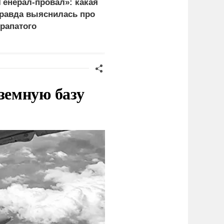
Генерал-провал»: какая
Украина и Финляндия
равда выяснилась про
объединились для
рапатого
"сокрушительных
санкций" против России
земную базу