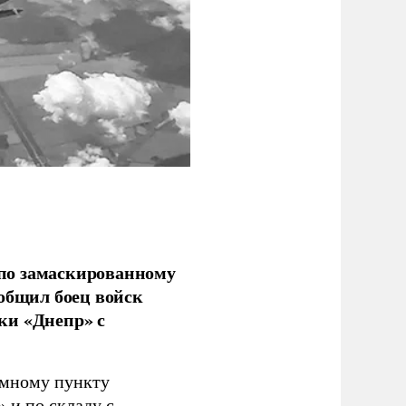
по замаскированному
ообщил боец войск
ки «Днепр» с
емному пункту
 и по складу с