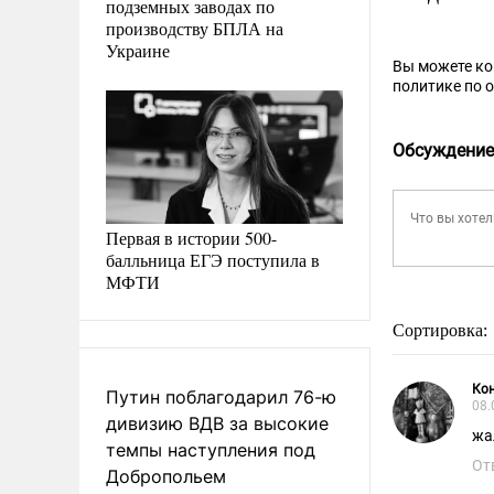
подземных заводах по
производству БПЛА на
Украине
Вы можете к
политике по 
Обсуждение
Первая в истории 500-
балльница ЕГЭ поступила в
МФТИ
Сортировка:
Кон
Путин поблагодарил 76-ю
08.
дивизию ВДВ за высокие
жа
темпы наступления под
От
Добропольем