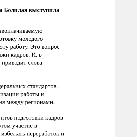
ла Болилая выступила
 неоплачиваемую
готовку молодого
ту работу. Это вопрос
ки кадров. И, в
– приводит слова
еральных стандартов.
низации работы и
ия между регионами.
ентов подготовки кадров
этом участие в
избежать переработок и