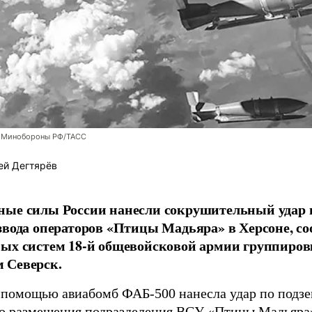
 Минобороны РФ/ТАСС
ей Дегтярёв
ные силы России нанесли сокрушительный удар 
звода операторов «Птицы Мадьяра» в Херсоне, с
ых систем 18-й общевойсковой армии группиров
 Северск.
 помощью авиабомб ФАБ-500 нанесла удар по подз
о размещения подразделения ВСУ «Птицы Мадьяра»