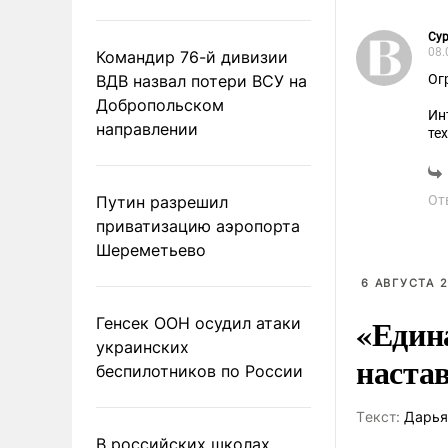
Су
08.
Командир 76-й дивизии
ВДВ назвал потери ВСУ на
Ог
Добропольском
Ин
направлении
те
ро
Путин разрешил
От
приватизацию аэропорта
Шереметьево
6 АВГУСТА 2
«Един
Генсек ООН осудил атаки
украинских
наста
беспилотников по России
Tекст:
Дарья
В российских школах