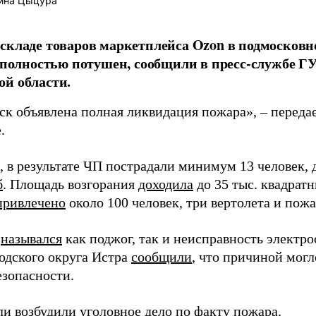
ина Цыцура
складе товаров маркетплейса Ozon в подмосковн
, полностью потушен, сообщили в пресс-службе 
й области.
мск объявлена полная ликвидация пожара», – переда
.
 в результате ЧП пострадали минимум 13 человек, 
б
. Площадь возгорания
доходила
до 35 тыс. квадратн
привлечено
около 100 человек, три вертолета и пож
й
назывался
как поджог, так и неисправность электр
родского округа Истра
сообщили
, что причиной могл
езопасности.
ели
возбудили
уголовное дело по факту пожара.