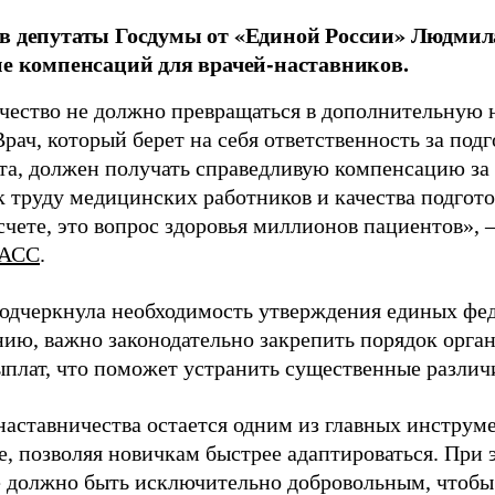
в депутаты Госдумы от «Единой России» Людми
ие компенсаций для врачей-наставников.
чество не должно превращаться в дополнительную
Врач, который берет на себя ответственность за под
та, должен получать справедливую компенсацию за э
 труду медицинских работников и качества подготов
чете, это вопрос здоровья миллионов пациентов», 
АСС
.
одчеркнула необходимость утверждения единых фед
нию, важно законодательно закрепить порядок орга
ыплат, что поможет устранить существенные различ
наставничества остается одним из главных инструм
, позволяя новичкам быстрее адаптироваться. При 
 должно быть исключительно добровольным, чтобы 