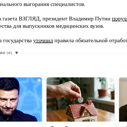
нального выгорания специалистов.
а газета ВЗГЛЯД, президент Владимир Путин
поруч
ества для выпускников медицинских вузов.
а государства
уточнил
правила обязательной отрабо
И (0)
▼
i
i