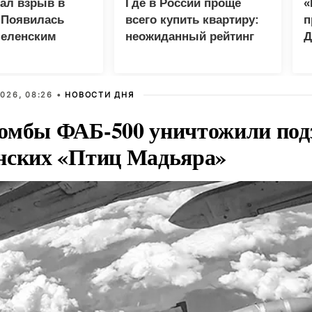
зал взрыв в
Где в России проще
«
 Появилась
всего купить квартиру:
п
Зеленским
неожиданный рейтинг
Д
026, 08:26 •
НОВОСТИ ДНЯ
омбы ФАБ-500 уничтожили под
нских «Птиц Мадьяра»