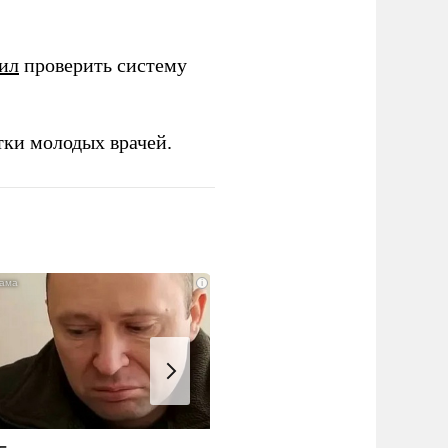
ил
проверить систему
тки молодых врачей.
i