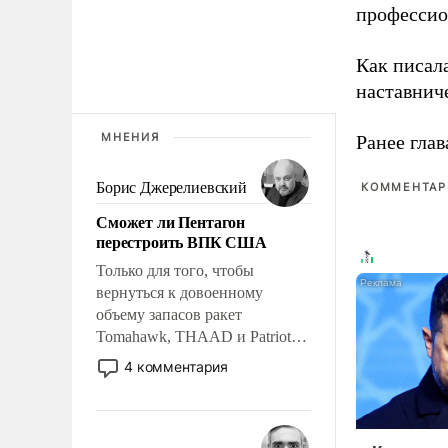
профессио
Как писал
наставнич
МНЕНИЯ
Ранее глав
Борис Джерелиевский
КОММЕНТАРИ
Сможет ли Пентагон
перестроить ВПК США
Только для того, чтобы
вернуться к довоенному
объему запасов ракет
Tomahawk, THAAD и Patriot
США потребуется более трех
4 комментария
лет. Даже небольшая война с
Ираном опустошила
американские арсеналы.
Сложившаяся ситуация