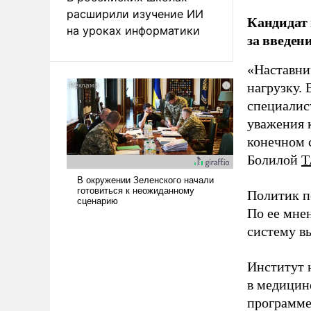
расширили изучение ИИ
Кандидат 
на уроках информатики
за введен
«Наставни
нагрузку. 
специалис
уважения к
конечном с
Болилой
Т
Политик п
По ее мне
систему в
Институт 
в медицине
программе