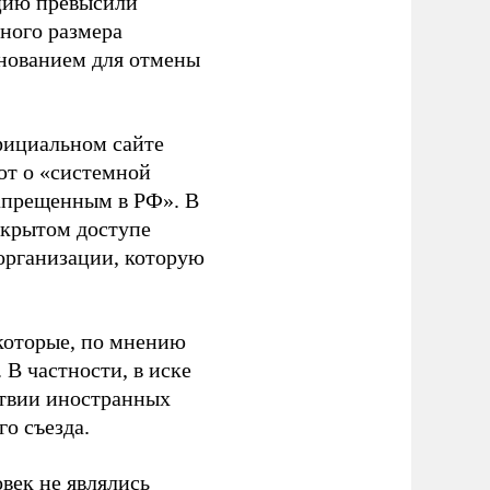
ацию превысили
ного размера
основанием для отмены
фициальном сайте
ют о «системной
апрещенным в РФ». В
ткрытом доступе
организации, которую
которые, по мнению
В частности, в иске
тствии иностранных
о съезда.
век не являлись