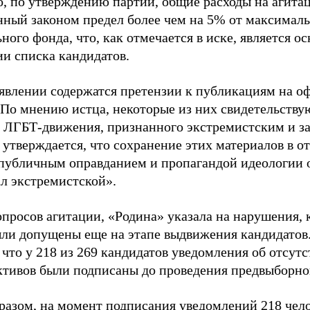
о, по утверждению партии, общие расходы на агит
нный законом предел более чем на 5% от максималь
ного фонда, что, как отмечается в иске, является 
ии списка кандидатов.
аявлении содержатся претензии к публикациям на о
 По мнению истца, некоторые из них свидетельству
 ЛГБТ-движения, признанного экстремистским и з
 утверждается, что сохранение этих материалов в о
«публичным оправданием и пропагандой идеологии 
ал экстремистской».
просов агитации, «Родина» указала на нарушения, 
ыли допущены еще на этапе выдвижения кандидатов. 
 что у 218 из 269 кандидатов уведомления об отсу
активов были подписаны до проведения предвыборног
разом, на момент подписания уведомлений 218 чело