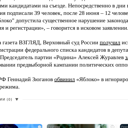
ми кандидатами на съезде. Непосредственно в дни 
я подписали 39 человек, после 28 июня – 12 челов
блоко" допустила существенное нарушение законода
 и регистрации», – говорится в исковом заявлении
а газета ВЗГЛЯД, Верховный суд России
получил
ис
гистрации федерального списка кандидатов в депут
 Председатель партии «Родина» Алексей Журавлев
з
вании предвыборной кампании политических оппо
РФ Геннадий Зюганов
обвинил
«Яблоко» в игнорир
 режима.
И (0)
▼
i
i