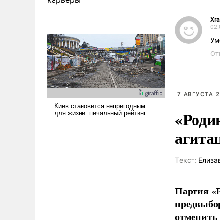
Xra
02.
Ум
От
7 АВГУСТА 2
«Роди
агита
Tекст:
Елиза
Партия «Р
предвыбор
отменить 