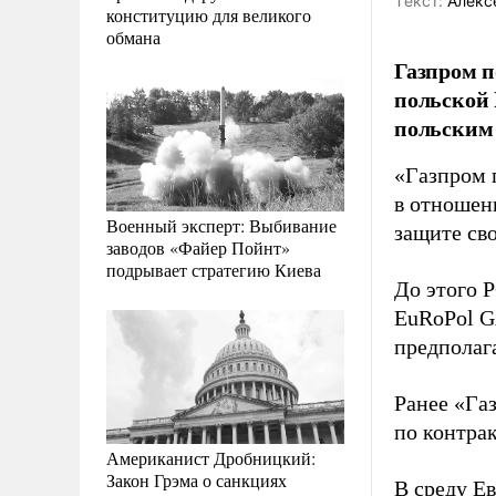
Tекст:
Алекс
конституцию для великого
обмана
Газпром п
польской 
польским 
«Газпром 
в отношени
Военный эксперт: Выбивание
защите св
заводов «Файер Пойнт»
подрывает стратегию Киева
До этого P
EuRoPol G
предполаг
Ранее «Га
по контра
Американист Дробницкий:
Закон Грэма о санкциях
В среду Е