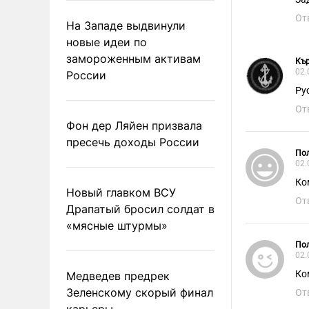
От
На Западе выдвинули
новые идеи по
замороженным активам
Къ
02.
России
Ру
От
Фон дер Ляйен призвала
пресечь доходы России
Пол
02.
Ко
Новый главком ВСУ
От
Драпатый бросил солдат в
«мясные штурмы»
Пол
02.
Ко
Медведев предрек
Зеленскому скорый финал
От
карьеры