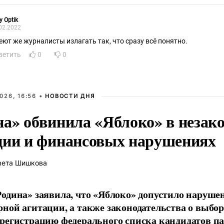
y Optik
02.2022
еют же журналисты излагать так, что сразу всё понятно.
ветить
0
0
026, 16:56 •
НОВОСТИ ДНЯ
на» обвинила «Яблоко» в незак
ции и финансовых нарушениях
вета Шишкова
одина» заявила, что «Яблоко» допустило наруше
ной агитации, а также законодательства о выбор
регистрацию федерального списка кандидатов па