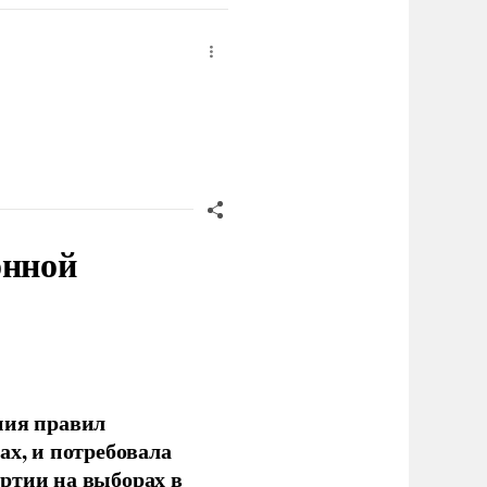
онной
ния правил
ах, и потребовала
ртии на выборах в