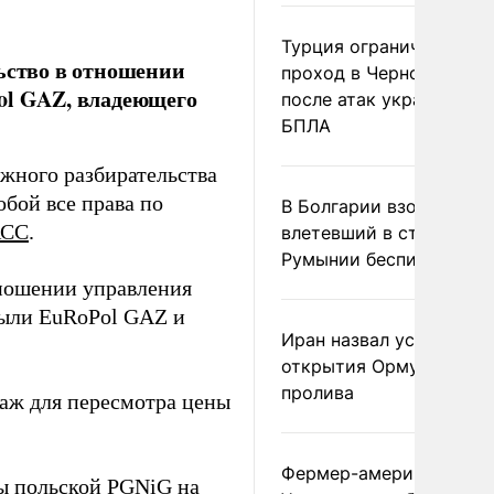
Турция ограничила
льство в отношении
проход в Черное море
ol GAZ, владеющего
после атак украинских
БПЛА
жного разбирательства
обой все права по
В Болгарии взорвался
АСС
.
влетевший в страну из
Румынии беспилотник
отношении управления
были EuRoPol GAZ и
Иран назвал условие
открытия Ормузского
пролива
аж для пересмотра цены
Фермер-американец
 польской PGNiG на