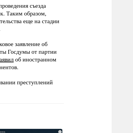
проведения съезда
ек. Таким образом,
тельства еще на стадии
.
ковое заявление об
аты Госдумы от партии
аявил
об иностранном
нентов.
овании преступлений
i