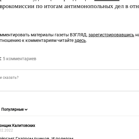
врокомиссии по итогам антимонопольных дел в от
омментировать материалы газеты ВЗГЛЯД,
зарегистрировавшись
на
отношению к комментариям читайте
здесь
.
:
5
комментариев
онщик Калитовских
02.2022
дёргает Газпром пшеков. И поделом