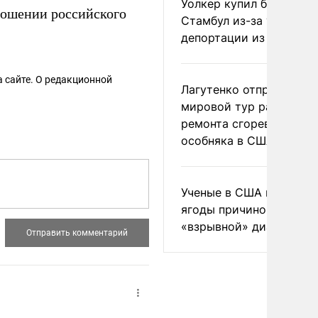
Уолкер купил билет в
ношении российского
Стамбул из-за угрозы
депортации из России
 сайте. О редакционной
Лагутенко отправился в
мировой тур ради
ремонта сгоревшего
особняка в США
Ученые в США назвали 
ягоды причиной
«взрывной» диареи