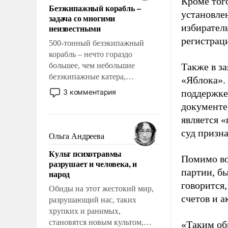
Кроме тог
Безэкипажный корабль –
решены раз и навсегда, но –
установле
задача со многими
нет, не решены.
избиратель
неизвестными
регистрац
500-тонный безэкипажный
корабль – нечто гораздо
большее, чем небольшие
Также в з
безэкипажные катера,
«Яблока».
применение которых уже
3 комментария
поддержке
стало обыденностью. Задача по
документе
созданию такого корабля очень
является 
сложна и амбициозна. Однако
суд призн
и ее реализация радикально
Ольга Андреева
поднимет наши боевые
Культ психотравмы
возможности.
Помимо во
разрушает и человека, и
партии, б
народ
говорится,
Обиды на этот жестокий мир,
счетов и 
разрушающий нас, таких
хрупких и ранимых,
становятся новым культом,
«Таким об