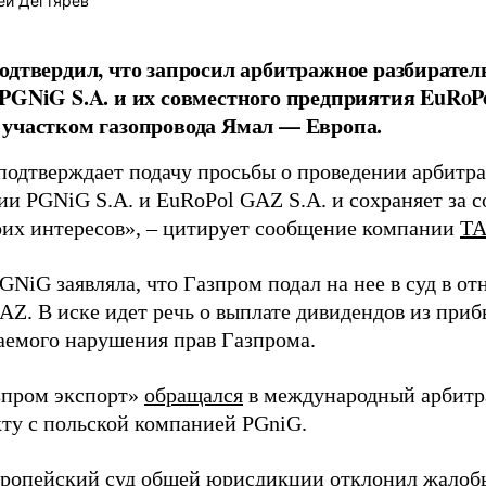
ей Дегтярёв
одтвердил, что запросил арбитражное разбирате
PGNiG S.A. и их совместного предприятия EuRoP
участком газопровода Ямал — Европа.
подтверждает подачу просьбы о проведении арбитра
и PGNiG S.A. и EuRoPol GAZ S.A. и сохраняет за с
оих интересов», – цитирует сообщение компании
Т
GNiG заявляла, что Газпром подал на нее в суд в 
AZ. В иске идет речь о выплате дивидендов из при
аемого нарушения прав Газпрома.
зпром экспорт»
обращался
в международный арбитр
кту с польской компанией PGniG.
вропейский суд общей юрисдикции
отклонил
жалобы