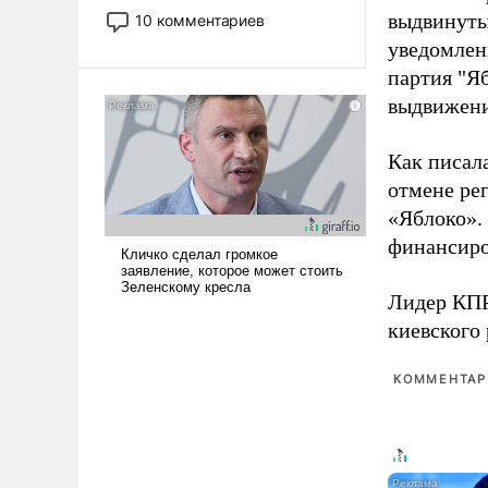
постепенно вытесняя и
выдвинуты
10 комментариев
отменяя традиционное
уведомлени
требование к человеку – быть
партия "Я
мужественным и твердым под
выдвижения
ударами судьбы, брать на себя
ответственность, помогать
слабым, идти вперед и
Как писал
адаптироваться.
отмене ре
«Яблоко».
финансиро
Лидер КП
киевского
КОММЕНТАРИ