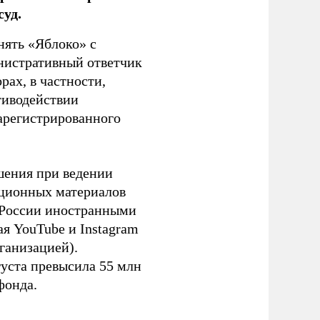
уд.
нять «Яблоко» с
инистративный ответчик
ах, в частности,
тиводействии
зарегистрированного
шения при ведении
ационных материалов
в России иностранными
я YouTube и Instagram
ганизацией).
густа превысила 55 млн
фонда.