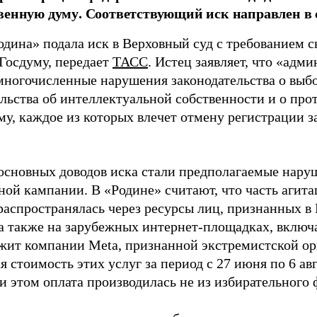
венную думу. Соответствующий иск направлен в с
одина» подала иск в Верховный суд с требованием с
 Госдуму, передает
ТАСС
. Истец заявляет, что «адм
многочисленные нарушения законодательства о выбор
ельства об интеллектуальной собственности и о про
му, каждое из которых влечет отмену регистрации 
основных доводов иска стали предполагаемые нару
ной кампании. В «Родине» считают, что часть агит
распространялась через ресурсы лиц, признанных 
 а также на зарубежных интернет-площадках, включа
жит компании Meta, признанной экстремистской ор
 стоимость этих услуг за период с 27 июня по 6 ав
и этом оплата производилась не из избирательного 