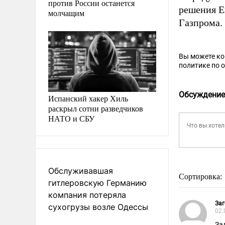
против России останется
решения Е
молчащим
Газпрома.
Вы можете к
политике по 
Обсуждение
Испанский хакер Хиль
раскрыл сотни разведчиков
НАТО и СБУ
Обслуживавшая
Сортировка:
гитлеровскую Германию
компания потеряла
Заг
сухогрузы возле Одессы
02.
За