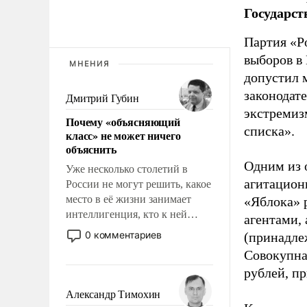
Государст
Партия «Р
выборов в
МНЕНИЯ
допустил 
законодат
Дмитрий Губин
экстремиз
Почему «объясняющий
списка».
класс» не может ничего
объяснить
Одним из 
Уже несколько столетий в
агитацион
России не могут решить, какое
место в её жизни занимает
«Яблока» 
интеллигенция, кто к ней
агентами,
принадлежит, а кого из неё
0 комментариев
(принадле
исключили с правом
Совокупная
восстановления и без оного. И
рублей, пр
чем она отличается от просто
образованных людей. Иногда
Александр Тимохин
казалось, что эти вопросы