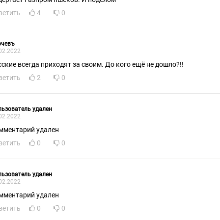
ветить
4
0
рчевъ
02.2022
сские всегда приходят за своим. До кого ещё не дошло?!!
ветить
2
0
ьзователь удален
02.2022
мментарий удален
ветить
0
0
ьзователь удален
02.2022
мментарий удален
ветить
0
0