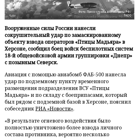
Фото: Пресс-служба Минобороны РФ/
ТАСС
Вооруженные силы России нанесли
сокрушительный удар по замаскированному
объекту взвода операторов «Птицы Мадьяра» в
Херсоне, сообщил боец войск беспилотных систем
18-й общевойсковой армии группировки «Днепр»
с позывным Северск.
Авиация с помощью авиабомб ФАБ-500 нанесла
удар по подземному пункту временного
размещения подразделения ВСУ «Птицы
Мадьяра» и по складу с боеприпасами, который
был рядом с подземной базой в Херсоне, пояснил
собеседник
РИА «Новости»
.
«В результате огневого воздействия было
полностью уничтожено более взвода личного
состава противника, вероятно несколько