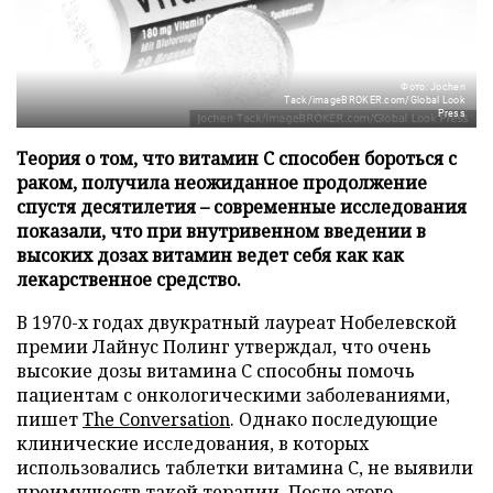
Фото: Jochen
Tack/imageBROKER.com/Global Look
Press
Теория о том, что витамин C способен бороться с
раком, получила неожиданное продолжение
спустя десятилетия – современные исследования
показали, что при внутривенном введении в
высоких дозах витамин ведет себя как как
лекарственное средство.
В 1970-х годах двукратный лауреат Нобелевской
премии Лайнус Полинг утверждал, что очень
высокие дозы витамина C способны помочь
пациентам с онкологическими заболеваниями,
пишет
The Conversation
. Однако последующие
клинические исследования, в которых
использовались таблетки витамина C, не выявили
преимуществ такой терапии. После этого