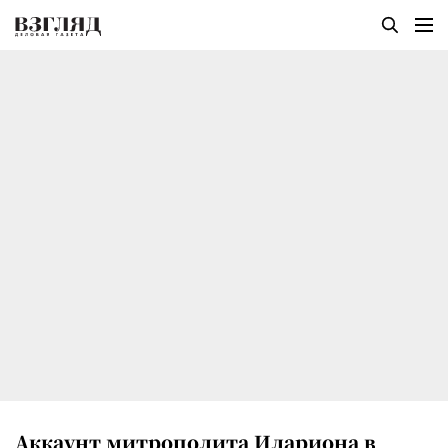
Аккаунт митрополита Илариона в