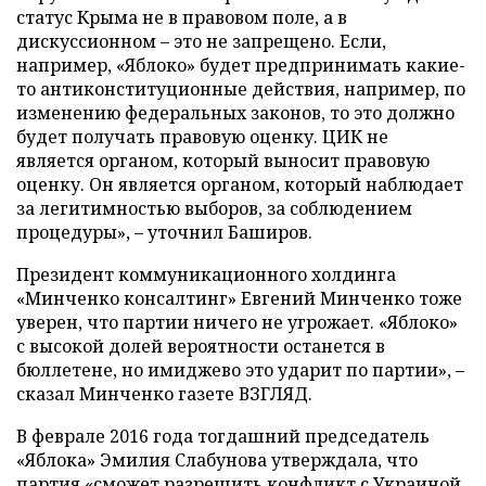
статус Крыма не в правовом поле, а в
дискуссионном – это не запрещено. Если,
например, «Яблоко» будет предпринимать какие-
то антиконституционные действия, например, по
изменению федеральных законов, то это должно
будет получать правовую оценку. ЦИК не
является органом, который выносит правовую
оценку. Он является органом, который наблюдает
за легитимностью выборов, за соблюдением
процедуры», – уточнил Баширов.
Президент коммуникационного холдинга
«Минченко консалтинг» Евгений Минченко тоже
уверен, что партии ничего не угрожает. «Яблоко»
с высокой долей вероятности останется в
бюллетене, но имиджево это ударит по партии», –
сказал Минченко газете ВЗГЛЯД.
В феврале 2016 года тогдашний председатель
«Яблока» Эмилия Слабунова утверждала, что
партия «сможет разрешить конфликт с Украиной,