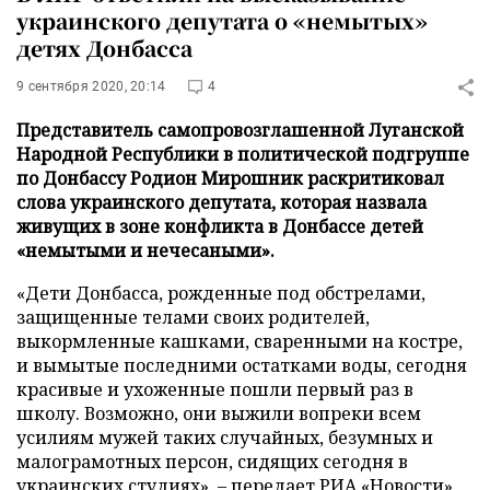
украинского депутата о «немытых»
детях Донбасса
9 сентября 2020, 20:14
4
Представитель самопровозглашенной Луганской
Народной Республики в политической подгруппе
по Донбассу Родион Мирошник раскритиковал
слова украинского депутата, которая назвала
живущих в зоне конфликта в Донбассе детей
«немытыми и нечесаными».
«Дети Донбасса, рожденные под обстрелами,
защищенные телами своих родителей,
выкормленные кашками, сваренными на костре,
и вымытые последними остатками воды, сегодня
красивые и ухоженные пошли первый раз в
школу. Возможно, они выжили вопреки всем
усилиям мужей таких случайных, безумных и
малограмотных персон, сидящих сегодня в
украинских студиях», – передает
РИА «Новости»