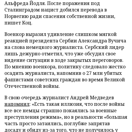
Альфреда Йодля. После поражения под
Сталинградом нацист добился перевода в
Норвегию ради спасения собственной жизни,
пишет Коц.
Военкор выразил удивление слишком мягкой
реакцией президента Сербии Александра Вучича
на слова немецкого журналиста. Сербский лидер
лишь дежурно отметил, что уже обсудил свое
видение ситуации в ходе закрытых переговоров.
По мнению военкора, политику следовало жестко
осадить журналиста, напомнив о 27 млн убитых
фашистами советских граждан во время Великой
Отечественной войны.
В свою очередь журналист Андрей Медведев
напомнил
: «Есть такая иллюзия, что после войны
все-все немцы страшно покаялись за военные
преступления режима», но в реальности «большая
часть просто затаились, поглубже запрятав
досаду и обиду из-за того, что не получилось у