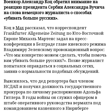
Военкор Александр Коц обратил внимание на
реакцию президента Сербии Александра Вучича
на слова немецкого журналиста о способах
«убивать больше русских».
Коц в
Мах
рассказал, что корреспондент
Frankfurter Allgemeine Zeitung по Юго-Восточной
Европе Михаэль Мартенс задал на пресс-
конференции в Белграде главе киевского режима
Владимиру Зеленскому провокационный вопрос:
«Что мы конкретно можем сделать, чтобы помочь
вам убивать больше русских?». Позже журналист
попытался оправдаться в социальных сетях,
заявив о нормальности подобных обсуждений.
Выяснилось, что дед репортера был членом
НСДАП и получил должность государственного
прокурора по личному распоряжению Адольфа
Гитлера. В годы войны он служил офицером в
штабе оперативного руководства вермахта под
командованием казненного в Нюрнберге