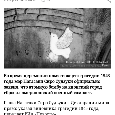
9 августа 2026, 06:43
23
Фото: Keith Levit/STRKHL/Global Look
Press
Во время церемонии памяти жертв трагедии 1945
года мэр Нагасаки Сиро Судзуки официально
заявил, что атомную бомбу на японский город
сбросил американский военный самолет.
Глава Нагасаки Сиро Судзуки в Декларации мира
прямо указал виновника трагедии 1945 года,
передает
РИА «Новости»
.