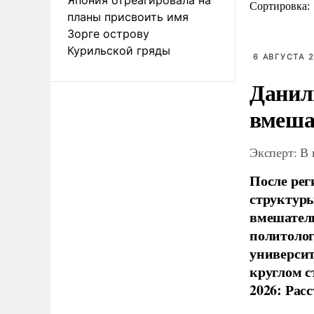
Сортировка:
планы присвоить имя
Зорге острову
Курильской гряды
6 АВГУСТА 2
Данил
вмеша
Эксперт: В
После рег
структуры
вмешатель
политолог
универси
круглом с
2026: Рас