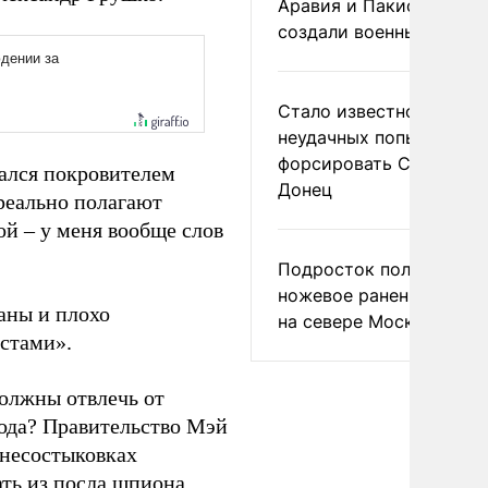
Аравия и Пакистан
создали военный союз
Стало известно о
неудачных попытках ВС
форсировать Северски
ался покровителем
Донец
реально полагают
ой – у меня вообще слов
Подросток получил
ножевое ранение в дра
аны и плохо
на севере Москвы
истами».
олжны отвлечь от
года? Правительство Мэй
 несостыковках
ать из посла шпиона.