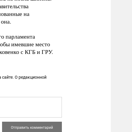
авительства
нованные на
 она.
го парламента
обы имевшие место
ковенко с КГБ и ГРУ.
 сайте. О редакционной