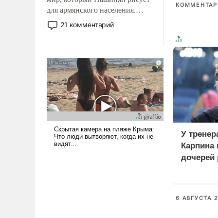
КОММЕНТАРИ
для армянского населения.
Мир, где политические
21 комментарий
прожекты будут безусловно
оплачиваться за счет
российских
налогоплательщиков и где
Еревану за свои поступки не
нужно отвечать.
У тренер
Карпина 
дочерей
6 АВГУСТА 2