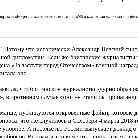
? Потому что исторически Александр Невский счит
нной дипломатии. Если же британские журналисты 
ена «За заслуги перед Отечеством» военной наград
писала она.
заявила, что британские журналисты «дурно образов
», в противном случае «они не стали бы пропаганд
оманде, публикуются откровенные фейки, которые д
опроса: что же случилось в Солсбери 4 марта 2018 
е упорнее. А посольство России выпускает доклад о
 вбросов. Вот вам и тупая месть – попытаться сдел