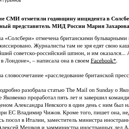
й Гурьянов
ие СМИ отметили годовщину инцидента в Солсбе
ный представитель МИД России Мария Захарова
а «Солсбери» отмечена британскими бульварными г
ежиссировано. Журналисты там не зря едят свою каш
йший советско-российский шпион, и им оказался... 
 в Лондоне», – написала она в своем
Facebook*
.
ла словосочетание «расследование британской прес
одробно разобрала статью The Mail on Sunday о Яков
 Яковенко проработал пять лет и завершил команд
рденом Александра Невского в один день с ним был 
при ЕС Владимир Чижов. Кроме того, пишет она, не
сь посол в Италии, заместитель министра иностранн
лексей Мешков и замминистра иностранных дел А