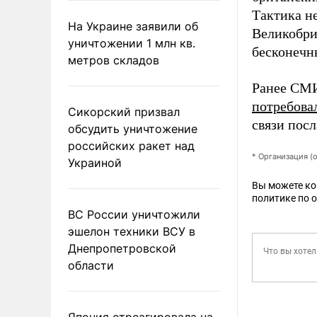
Тактика не
На Украине заявили об
Великобри
уничтожении 1 млн кв.
бесконечны
метров складов
Ранее СМИ
потребова
Сикорский призвал
связи пос
обсудить уничтожение
российских ракет над
* Организация (
Украиной
Вы можете к
политике по 
ВС России уничтожили
эшелон техники ВСУ в
Днепропетровской
области
Япония отреагировала на