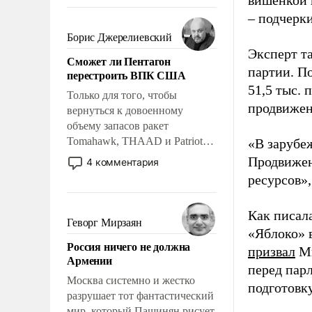
вишенкой 
требование к человеку – быть
– подчерк
мужественным и твердым под
ударами судьбы, брать на себя
Борис Джерелиевский
ответственность, помогать
Эксперт т
Сможет ли Пентагон
слабым, идти вперед и
партии. П
перестроить ВПК США
адаптироваться.
51,5 тыс.
Только для того, чтобы
продвижени
вернуться к довоенному
объему запасов ракет
Tomahawk, THAAD и Patriot
«В зарубе
США потребуется более трех
Продвижен
4 комментария
лет. Даже небольшая война с
ресурсов»,
Ираном опустошила
американские арсеналы.
Как писал
Сложившаяся ситуация
Геворг Мирзаян
«Яблоко» 
означает многолетний период
Россия ничего не должна
уязвимости США, например,
призвал
Ми
Армении
перед Китаем.
перед пар
Москва системно и жестко
подготовк
разрушает тот фантастический
мир, который Пашинян рисует