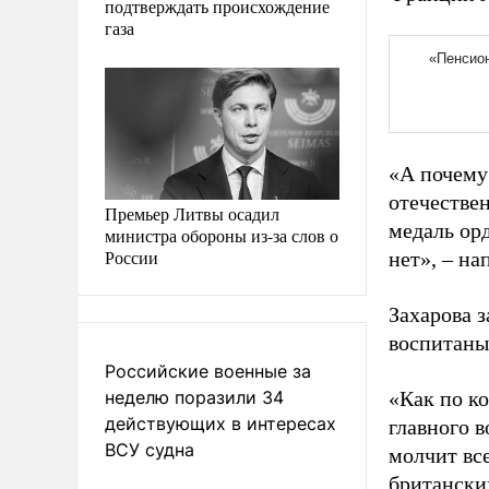
подтверждать происхождение
газа
«А почему
отечестве
Премьер Литвы осадил
медаль орд
министра обороны из-за слов о
России
нет», – на
Захарова 
воспитаны
Российские военные за
неделю поразили 34
«Как по к
действующих в интересах
главного в
ВСУ судна
молчит вс
британских