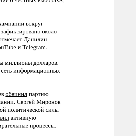
ние о честных выборах»,
кампании вокруг
о зафиксировано около
 отмечает Данилин,
ouTube и Telegram.
ны миллионы долларов.
ю сеть информационных
ев
обвинил
партию
пании. Сергей Миронов
той политической силы
вил
активную
ирательные процессы.