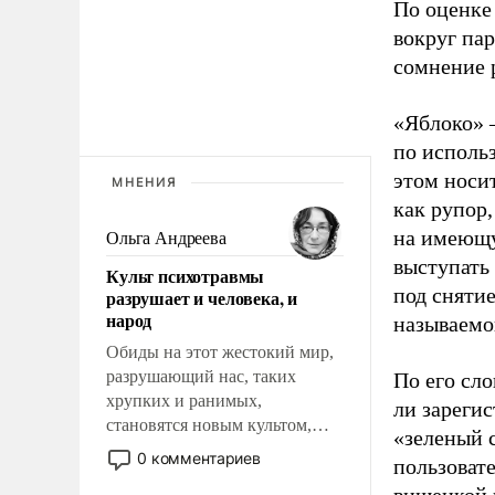
По оценке
вокруг па
сомнение 
«Яблоко» 
по исполь
этом носи
МНЕНИЯ
как рупор
на имеющу
Ольга Андреева
выступать
Культ психотравмы
под снятие
разрушает и человека, и
народ
называемо
Обиды на этот жестокий мир,
разрушающий нас, таких
По его сло
хрупких и ранимых,
ли зареги
становятся новым культом,
«зеленый 
постепенно вытесняя и
0 комментариев
пользовате
отменяя традиционное