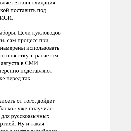
является консолидация
кой поставить под
ЭИСИ.
ыборы. Цели кукловодов
и, сам процесс при
 намерены использовать
ю повестку, с расчетом
 августа в СМИ
амеренно подставляют
хе перед так
висеть от того, дойдет
блоко» уже получило
а для русскоязычных
ртией. Ну и такая