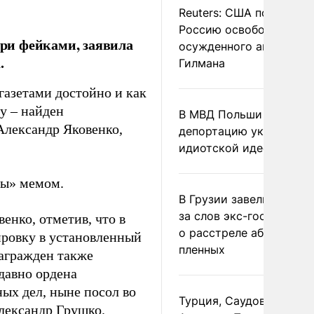
Reuters: США попросил
Россию освободить
ри фейками, заявила
осужденного американ
.
Гилмана
азетами достойно и как
у – найден
В МВД Польши назвали
Александр Яковенко,
депортацию украинцев
идиотской идеей
сы» мемом.
В Грузии завели дело и
за слов экс-госминист
енко, отметив, что в
о расстреле абхазских
ировку в установленный
пленных
награжден также
давно ордена
ых дел, ныне посол во
Турция, Саудовская
лександр Грушко.