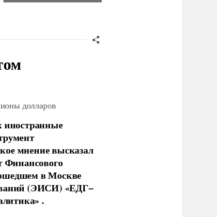
том
лионы долларов
х иностранные
струмент
кое мнение высказал
нт Финансового
рошедшем в Москве
ований (ЭИСИ) «ЕДГ–
алитика» .