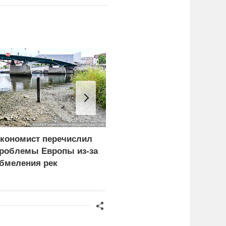
кономист перечислил
Власти Сеуты сообщил
роблемы Европы из-за
о гибели более 100
бмеления рек
человек из-за наплыва
мигрантов