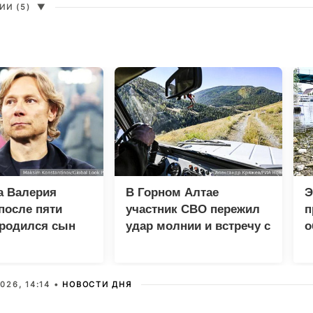
И (5)
▼
а Валерия
В Горном Алтае
Э
после пяти
участник СВО пережил
п
 родился сын
удар молнии и встречу с
о
медведем
026, 14:14 •
НОВОСТИ ДНЯ