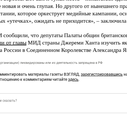
 новая и очень глупая. Но другого от нынешнего пр
тании, которое оркеструет медийные кампании, ос
х «утечках», ожидать не приходится», – заключила
 сообщили, что депутаты Палаты общин британско
ли от главы
МИД страны Джереми Ханта изучить як
ла России в Соединенном Королевстве Александра Я
организации) ликвидированы или их деятельность запрещена в РФ
омментировать материалы газеты ВЗГЛЯД,
зарегистрировавшись
на
отношению к комментариям читайте
здесь
.