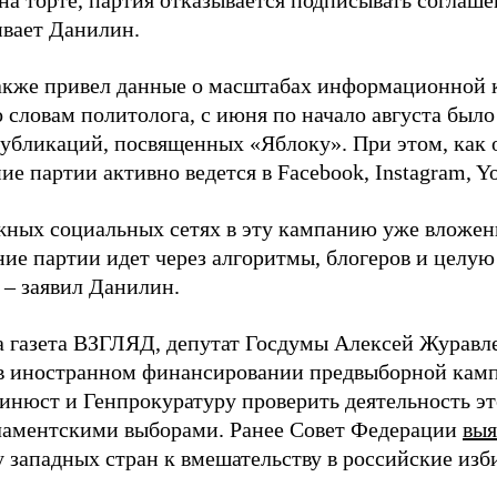
на торте, партия отказывается подписывать соглаше
ивает Данилин.
акже привел данные о масштабах информационной 
о словам политолога, с июня по начало августа был
 публикаций, посвященных «Яблоку». При этом, как
е партии активно ведется в Facebook, Instagram, Y
жных социальных сетях в эту кампанию уже вложе
ие партии идет через алгоритмы, блогеров и целу
 – заявил Данилин.
а газета ВЗГЛЯД, депутат Госдумы Алексей Журавл
в иностранном финансировании предвыборной кам
нюст и Генпрокуратуру проверить деятельность э
ламентскими выборами. Ранее Совет Федерации
выя
у западных стран к вмешательству в российские изб