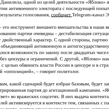
 Данилила, одной из целей деятельности «Яблоко» 
ртии антивоенного электората с последующей попыт
результаты голосования,
сообщает
Telegram-канал 
– это инструмент внешнего вмешательства в наши в
зованию партии очевидны – дестабилизация ситуаци
т двойственный характер. С одной стороны, партию
, объединяющий антивоенную и антигосударственну
юся возможность по закону после двадцатых чисел
 без цензуры и ограничений. С другой, «Яблоко» н
 с целью обвинить власти России в цензуре и в стра
й «оппозицией», – говорит политолог.
вам, какой сценарий будет избран базовым, будет за
стрированная партия до агитационной кампании. «Я
свет» во вражеских соцсетях. В них выдача контент
лей активизируется в контексте тем, связанных с па