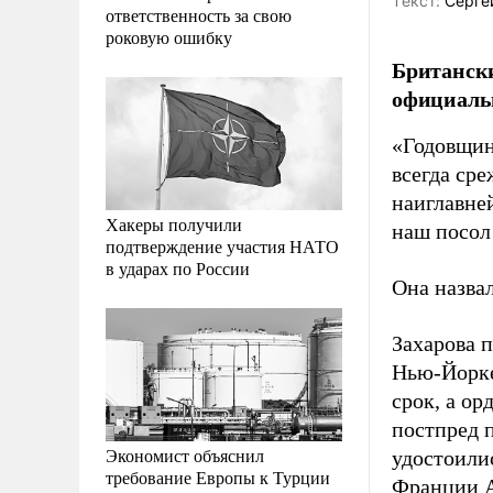
Tекст:
Серге
ответственность за свою
роковую ошибку
Британск
официаль
«Годовщин
всегда ср
наиглавне
Хакеры получили
наш посол
подтверждение участия НАТО
в ударах по России
Она назва
Захарова п
Нью-Йорке
срок, а о
постпред 
Экономист объяснил
удостоили
требование Европы к Турции
Франции А