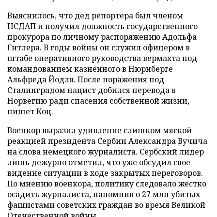
Выяснилось, что дед репортера был членом
НСДАП и получил должность государственного
прокурора по личному распоряжению Адольфа
Гитлера. В годы войны он служил офицером в
штабе оперативного руководства вермахта под
командованием казненного в Нюрнберге
Альфреда Йодля. После поражения под
Сталинградом нацист добился перевода в
Норвегию ради спасения собственной жизни,
пишет Коц.
Военкор выразил удивление слишком мягкой
реакцией президента Сербии Александра Вучича
на слова немецкого журналиста. Сербский лидер
лишь дежурно отметил, что уже обсудил свое
видение ситуации в ходе закрытых переговоров.
По мнению военкора, политику следовало жестко
осадить журналиста, напомнив о 27 млн убитых
фашистами советских граждан во время Великой
Отечественной войны.