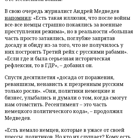
В свою очередь журналист Андрей Медведев
напомнил
: «Есть такая иллюзия, что после войны
все-все немцы страшно покаялись за военные
преступления режима», но в реальности «большая
часть просто затаились, поглубже запрятав
досаду и обиду из-за того, что не получилось у
них построить Третий рейх с русскими рабами».
«Если где и была серьезная историческая
рефлексия, то в ГДР», – добавил он.
Спустя десятилетия «досада от поражения,
реваншизм, ненависть к презренным русским
только росли». «Они, политики немецкие и
бизнес, улыбались и думали о том, когда смогут
нам отомстить. Ресентимент – это часть
немецкого политического кода», – продолжил
Медведев.
«Есть немало немцев, которые в ужасе от своей
прессы, политиков. Но кто их слушает? Кому есть