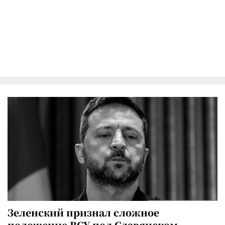
Зеленский признал сложное
положение ВСУ под Славянском