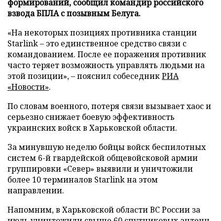
формирований, сообщил командир российского
взвода БПЛА с позывным Белуга.
«На некоторых позициях противника станции
Starlink – это единственное средство связи с
командованием. После ее поражения противник
часто теряет возможность управлять людьми на
этой позиции», – пояснил собеседник
РИА
«Новости»
.
По словам военного, потеря связи вызывает хаос и
серьезно снижает боевую эффективность
украинских войск в Харьковской области.
За минувшую неделю бойцы войск беспилотных
систем 6-й гвардейской общевойсковой армии
группировки «Север» выявили и уничтожили
более 10 терминалов Starlink на этом
направлении.
Напомним, в Харьковской области ВС России за
июль
уничтожили
свыше 60 спутниковых антенн