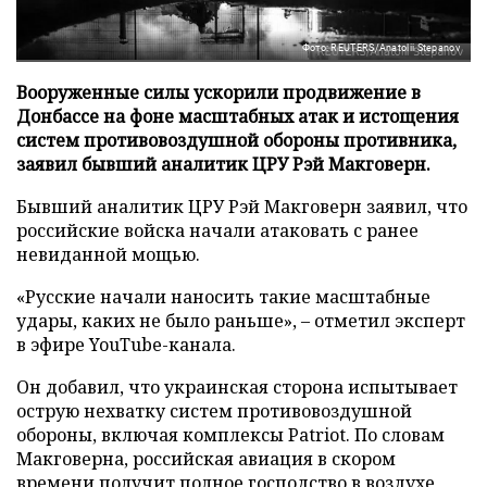
Фото: REUTERS/Anatolii Stepanov
Вооруженные силы ускорили продвижение в
Донбассе на фоне масштабных атак и истощения
систем противовоздушной обороны противника,
заявил бывший аналитик ЦРУ Рэй Макговерн.
Бывший аналитик ЦРУ Рэй Макговерн заявил, что
российские войска начали атаковать с ранее
невиданной мощью.
«Русские начали наносить такие масштабные
удары, каких не было раньше», – отметил эксперт
в эфире YouTube-канала.
Он добавил, что украинская сторона испытывает
острую нехватку систем противовоздушной
обороны, включая комплексы Patriot. По словам
Макговерна, российская авиация в скором
времени получит полное господство в воздухе,