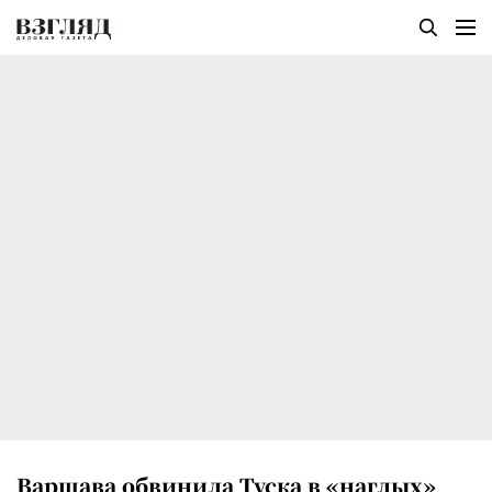
Варшава обвинила Туска в «наглых»