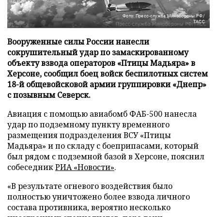
Фото: Пресс-служба Минобороны РФ/
ТАСС
Вооруженные силы России нанесли
сокрушительный удар по замаскированному
объекту взвода операторов «Птицы Мадьяра» в
Херсоне, сообщил боец войск беспилотных систем
18-й общевойсковой армии группировки «Днепр»
с позывным Северск.
Авиация с помощью авиабомб ФАБ-500 нанесла
удар по подземному пункту временного
размещения подразделения ВСУ «Птицы
Мадьяра» и по складу с боеприпасами, который
был рядом с подземной базой в Херсоне, пояснил
собеседник
РИА «Новости»
.
«В результате огневого воздействия было
полностью уничтожено более взвода личного
состава противника, вероятно несколько