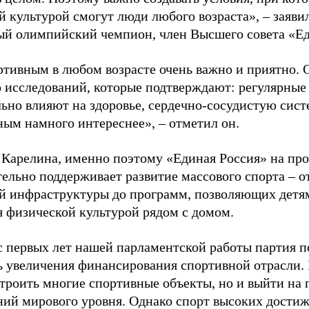
й культурой смогут люди любого возраста», – заяви
ый олимпийский чемпион, член Высшего совета «Е
ртивным в любом возрасте очень важно и приятно. 
 исследований, которые подтверждают: регулярные
ьно влияют на здоровье, сердечно-сосудистую сист
ным намного интереснее», – отметил он.
 Карелина, именно поэтому «Единая Россия» на пр
ельно поддерживает развитие массового спорта – о
й инфраструктуры до программ, позволяющих детя
я физической культурой рядом с домом.
с первых лет нашей парламентской работы партия п
ь увеличения финансирования спортивной отрасли. 
строить многие спортивные объекты, но и выйти на 
ний мирового уровня. Однако спорт высоких достиж