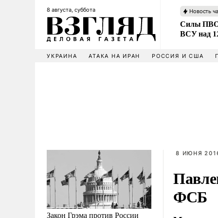
8 августа, суббота
Новость ч
Силы ПВО 
ВСУ над 1
УКРАИНА
АТАКА НА ИРАН
РОССИЯ И США
8 ИЮНЯ 2016
Павле
ФСБ
Закон Грэма против России