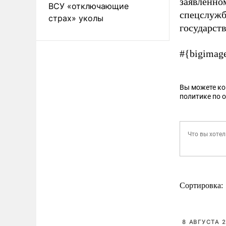
заявленно
ВСУ «отключающие
спецслужб
страх» уколы
государст
#{bigimag
Вы можете к
политике по 
Сортировка:
8 АВГУСТА 2