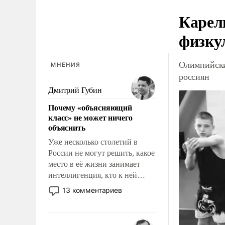
Карел
физку
Олимпийски
МНЕНИЯ
россиян
Дмитрий Губин
Почему «объясняющий
класс» не может ничего
объяснить
Уже несколько столетий в
России не могут решить, какое
место в её жизни занимает
интеллигенция, кто к ней
принадлежит, а кого из неё
13 комментариев
исключили с правом
восстановления и без оного. И
чем она отличается от просто