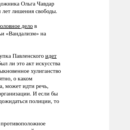
дожника Ольга Чавдар
 лет лишения свободы.
оловное дело
в
ьи «Вандализм» на
тупка Павленского
идет
был ли это акт искусства
быкновенное хулиганство
ятно, о каком
, может идти речь,
организации. И если бы
 дожидаться полиции, то
л противоположное