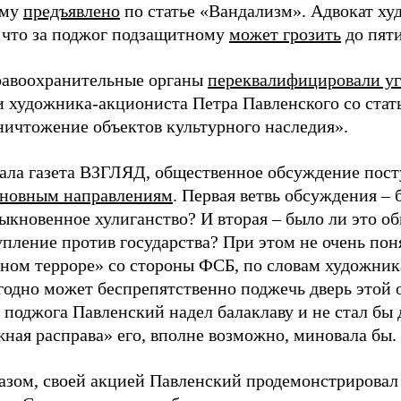
ому
предъявлено
по статье «Вандализм». Адвокат ху
 что за поджог подзащитному
может грозить
до пяти
равоохранительные органы
переквалифицировали уг
 художника-акциониста Петра Павленского со стат
ничтожение объектов культурного наследия».
ала газета ВЗГЛЯД, общественное обсуждение пос
сновным направлениям
. Первая ветвь обсуждения – 
быкновенное хулиганство? И вторая – было ли это о
пление против государства? При этом не очень пон
ном терроре» со стороны ФСБ, по словам художника
угодно может беспрепятственно поджечь дверь этой 
 поджога Павленский надел балаклаву и не стал бы
жная расправа» его, вполне возможно, миновала бы.
азом, своей акцией Павленский продемонстрирова