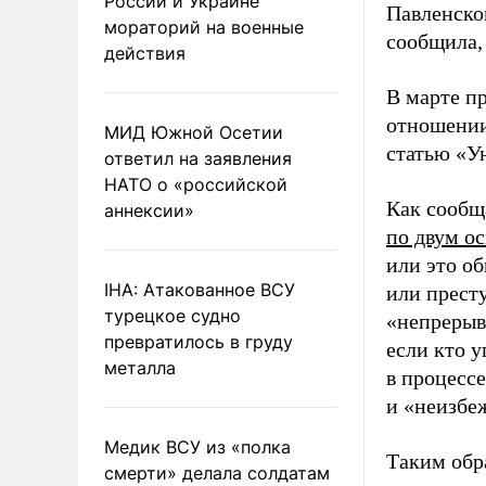
России и Украине
Павленск
мораторий на военные
сообщила,
действия
В марте п
отношении
МИД Южной Осетии
статью «У
ответил на заявления
НАТО о «российской
Как сообщ
аннексии»
по двум о
или это о
IHA: Атакованное ВСУ
или престу
турецкое судно
«непрерыв
превратилось в груду
если кто 
металла
в процессе
и «неизбе
Медик ВСУ из «полка
Таким обр
смерти» делала солдатам