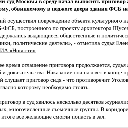
 суд Москвы в среду начал выносить приговор
му, обвиняемому в поджоге двери здания ФСБ н
ий осуществил повреждение объекта культурного на
ФСБ, построенного по проекту архитектора Щусева
одержались выдающиеся общественные и политическ
ники, политические деятели», - отметила судья Еле
ИА «Новости»
.
ее время оглашение приговора продолжается, судья
 и доказательства. Наказание она назовет в конце п
й слушает приговор сидя - что противоречит Уголо
огласно которому необходимо стоять.
риговор в суд явилось несколько десятков журналис
ых, многочисленные съемочные группы. В коридоре 
в итоге все желающие смогли попасть в зал.