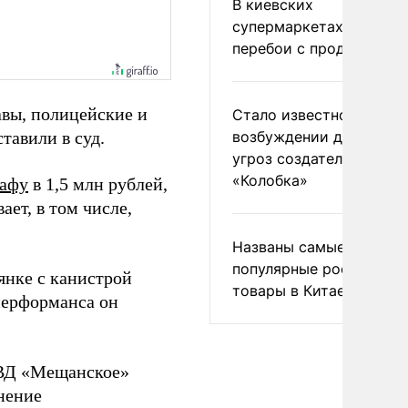
В киевских
супермаркетах началис
перебои с продуктами
вы, полицейские и
Стало известно о
тавили в суд.
возбуждении дела из-з
угроз создателям
«Колобка»
рафу
в 1,5 млн рублей,
ает, в том числе,
Названы самые
популярные российски
янке с канистрой
товары в Китае
 перформанса он
ОВД «Мещанское»
нение