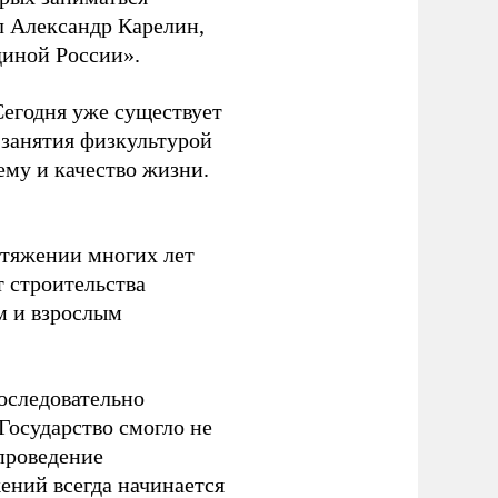
л Александр Карелин,
диной России».
Сегодня уже существует
 занятия физкультурой
ему и качество жизни.
отяжении многих лет
т строительства
м и взрослым
оследовательно
Государство смогло не
проведение
ений всегда начинается