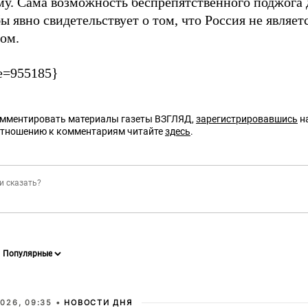
му. Сама возможность беспрепятственного поджога 
ы явно свидетельствует о том, что Россия не являе
вом.
e=955185}
омментировать материалы газеты ВЗГЛЯД,
зарегистрировавшись
на
отношению к комментариям читайте
здесь
.
026, 09:35 •
НОВОСТИ ДНЯ