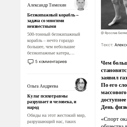
образованных людей. Иногда
Александр Тимохин
казалось, что эти вопросы
Безэкипажный корабль –
решены раз и навсегда, но –
задача со многими
нет, не решены.
неизвестными
@ Ярослав Беля
500-тонный безэкипажный
корабль – нечто гораздо
Tекст:
Алекс
большее, чем небольшие
безэкипажные катера,
применение которых уже
Чем больш
5 комментариев
стало обыденностью. Задача по
становитс
созданию такого корабля очень
заявил г
сложна и амбициозна. Однако
По его сл
и ее реализация радикально
Ольга Андреева
поднимет наши боевые
массового
Культ психотравмы
возможности.
доступнее
разрушает и человека, и
День физ
народ
Обиды на этот жестокий мир,
«Спорт ока
разрушающий нас, таких
общества 