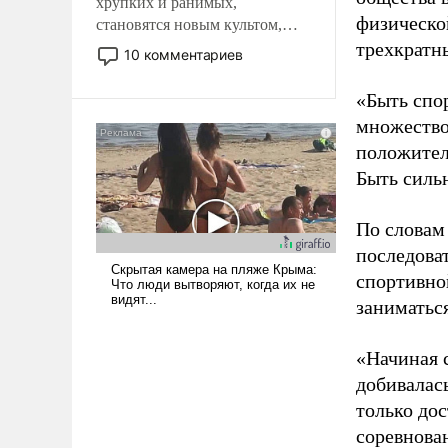
хрупких и ранимых,
физическо
становятся новым культом,
постепенно вытесняя и
трехкратн
10 комментариев
отменяя традиционное
требование к человеку – быть
«Быть спо
мужественным и твердым под
множество
ударами судьбы, брать на себя
положител
ответственность, помогать
Быть силь
слабым, идти вперед и
адаптироваться.
По словам
последоват
спортивно
заниматьс
«Начиная 
добивалас
только до
соревнова