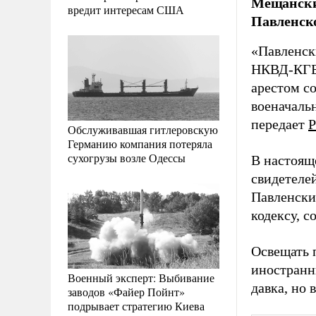
Мещанский
вредит интересам США
Павленско
«Павленск
НКВД-КГБ-
арестом с
военачаль
передает
Р
Обслуживавшая гитлеровскую
Германию компания потеряла
сухогрузы возле Одессы
В настоящ
свидетелей
Павленски
кодексу, с
Освещать п
иностранн
Военный эксперт: Выбивание
давка, но 
заводов «Файер Пойнт»
подрывает стратегию Киева