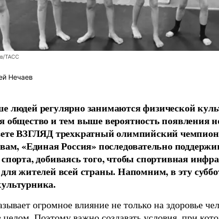
ев/ТАСС
ей Нечаев
е людей регулярно занимаются физической культ
я общество и тем выше вероятность появления 
азете ВЗГЛЯД трехкратный олимпийский чемпион
овам, «Единая Россия» последовательно поддержи
 спорта, добиваясь того, чтобы спортивная инфр
 для жителей всей страны. Напомним, в эту суббо
культурника.
зывает огромное влияние не только на здоровье чел
в целом. Поэтому важно создавать условия, при кот