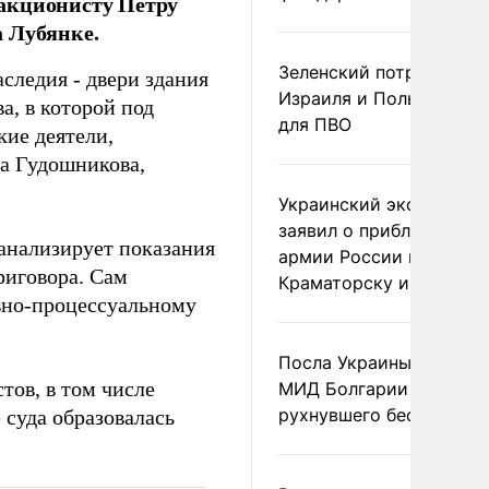
 акционисту Петру
а Лубянке.
Зеленский потребовал 
следия - двери здания
Израиля и Польши рак
, в которой под
для ПВО
ие деятели,
на Гудошникова,
Украинский эксперт
заявил о приближении
 анализирует показания
армии России к
риговора. Сам
Краматорску и Славянс
вно-процессуальному
Посла Украины вызвали
тов, в том числе
МИД Болгарии из-за
рухнувшего беспилотни
суда образовалась