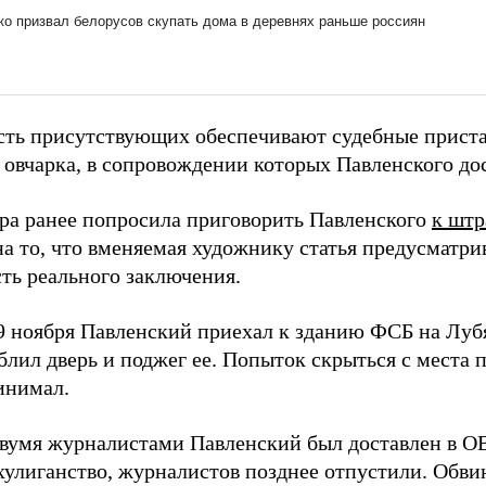
сть присутствующих обеспечивают судебные приста
 овчарка, в сопровождении которых Павленского дос
ра ранее попросила приговорить Павленского
к шт
а то, что вменяемая художнику статья предусматрив
ть реального заключения.
 9 ноября Павленский приехал к зданию ФСБ на Луб
блил дверь и поджег ее. Попыток скрыться с места
инимал.
двумя журналистами Павленский был доставлен в 
 хулиганство, журналистов позднее отпустили. Обви