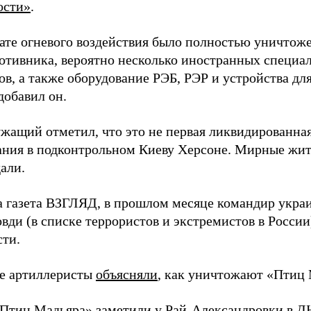
ости»
.
тате огневого воздействия было полностью уничтоже
ротивника, вероятно несколько иностранных специал
в, а также оборудование РЭБ, РЭР и устройства дл
добавил он.
жащий отметил, что это не первая ликвидированная
ния в подконтрольном Киеву Херсоне. Мирные жите
али.
а газета ВЗГЛЯД, в прошлом месяце командир укра
вди (в списке террористов и экстремистов в Росси
сти.
е артиллеристы
объясняли
, как уничтожают «Птиц 
«Птиц Мадьяра»
заметили
у Рай-Александровки в Д