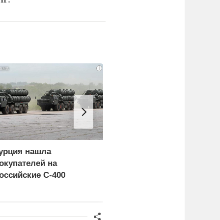
i
урция нашла
«Генерал-провал»: кака
окупателей на
правда выяснилась про
оссийские C-400
Драпатого