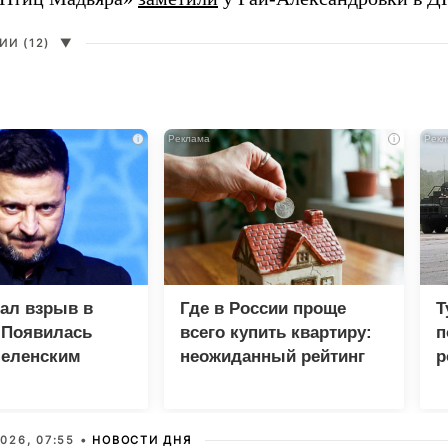
И (12)
▼
i
i
зал взрыв в
Где в России проще
Т
 Появилась
всего купить квартиру:
п
Зеленским
неожиданный рейтинг
р
026, 07:55 •
НОВОСТИ ДНЯ