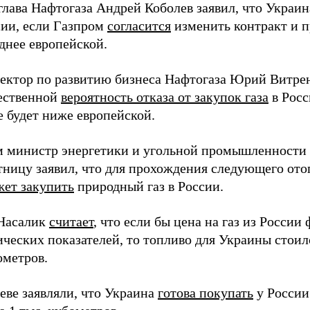
глава Нафтогаза Андрей Коболев заявил, что Украин
сии, если Газпром
согласится
изменить контракт и п
днее европейской.
ректор по развитию бизнеса Нафтогаза Юрий Витренк
ественной
вероятность отказа от закупок газа
в Росс
е будет ниже европейской.
 министр энергетики и угольной промышленности
ятницу заявил, что для прохождения следующего ото
ет закупить
природный газ в России.
Насалик
считает
, что если бы цена на газ из России
ических показателей, то топливо для Украины стоил
ометров.
еве заявляли, что Украина
готова покупать
у России