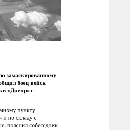
по замаскированному
ообщил боец войск
ки «Днепр» с
емному пункту
 и по складу с
не, пояснил собеседник