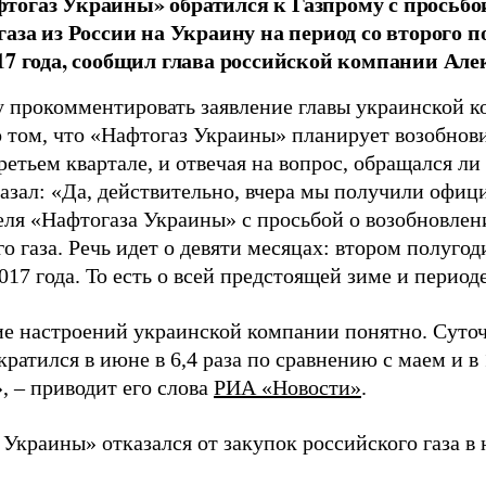
огаз Украины» обратился к Газпрому с просьбо
газа из России на Украину на период со второго по
17 года, сообщил глава российской компании Але
у прокомментировать заявление главы украинской 
о том, что «Нафтогаз Украины» планирует возобнови
ретьем квартале, и отвечая на вопрос, обращался ли
азал: «Да, действительно, вчера мы получили офиц
еля «Нафтогаза Украины» с просьбой о возобновлен
о газа. Речь идет о девяти месяцах: втором полугод
017 года. То есть о всей предстоящей зиме и период
е настроений украинской компании понятно. Суточ
ратился в июне в 6,4 раза по сравнению с маем и в
, – приводит его слова
РИА «Новости»
.
Украины» отказался от закупок российского газа в 