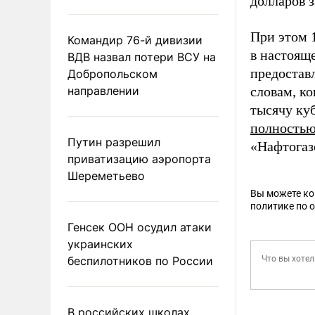
долларов з
При этом 
Командир 76-й дивизии
в настоящ
ВДВ назвал потери ВСУ на
предоставл
Добропольском
направлении
словам, ко
тысячу куб
полностью
Путин разрешил
«Нафтогаз
приватизацию аэропорта
Шереметьево
Вы можете к
политике по 
Генсек ООН осудил атаки
украинских
беспилотников по России
В российских школах