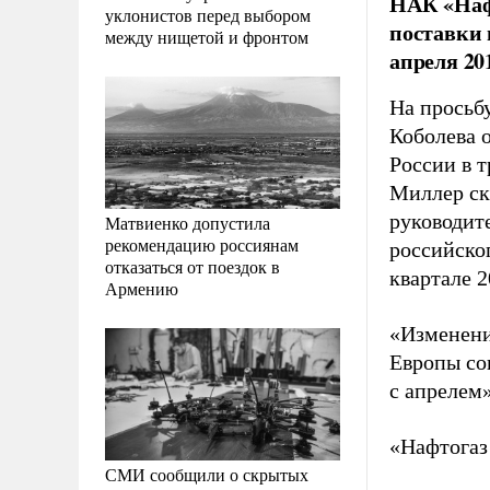
НАК «Нафт
уклонистов перед выбором
поставки 
между нищетой и фронтом
апреля 20
На просьб
Коболева 
России в т
Миллер ск
руководит
Матвиенко допустила
рекомендацию россиянам
российског
отказаться от поездок в
квартале 2
Армению
«Изменени
Европы сок
с апрелем»
«Нафтогаз 
СМИ сообщили о скрытых