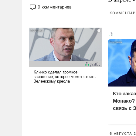
двигаемся по пути
9 комментариев
революционных изменений.
КОММЕНТАРИ
То, что несколько лет назад
было образом для
псевдонаучной фантастики,
стало всерьез обсуждаемой
идеей.
Кто зака
Монако?
связь с 
6 АВГУСТА 2