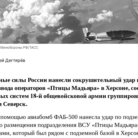
 Минобороны РФ/ТАСС
ей Дегтярёв
ные силы России нанесли сокрушительный удар 
звода операторов «Птицы Мадьяра» в Херсоне, с
ых систем 18-й общевойсковой армии группиров
 Северск.
 помощью авиабомб ФАБ-500 нанесла удар по подз
о размещения подразделения ВСУ «Птицы Мадьяра»
ами, который был рядом с подземной базой в Херсо