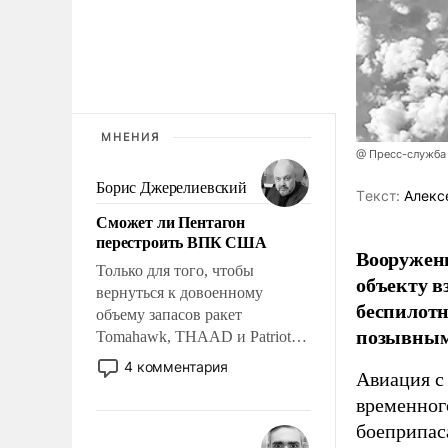
МНЕНИЯ
@ Пресс-служба
Борис Джерелиевский
Tекст:
Алекс
Сможет ли Пентагон
перестроить ВПК США
Вооружен
Только для того, чтобы
объекту в
вернуться к довоенному
беспилотн
объему запасов ракет
позывным
Tomahawk, THAAD и Patriot
США потребуется более трех
4 комментария
Авиация с
лет. Даже небольшая война с
Ираном опустошила
временног
американские арсеналы.
боеприпас
Сложившаяся ситуация