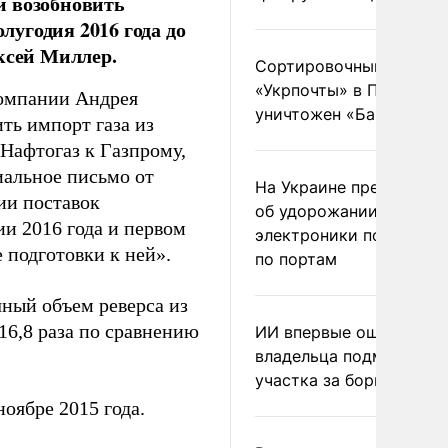
й возобновить
лугодия 2016 года до
ксей Миллер.
Сортировочный пункт
«Укрпочты» в Павлогра
компании Андрея
уничтожен «Бандероль
ть импорт газа из
 Нафтогаз к Газпрому,
иальное письмо от
На Украине предупреди
ии поставок
об удорожании китайс
ии 2016 года и первом
электроники после уда
е подготовки к ней».
по портам
ный объем реверса из
 16,8 раза по сравнению
ИИ впервые оштрафова
владельца подмосковн
участка за борщевик
ноябре 2015 года.