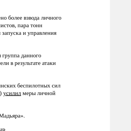
но более взвода личного
истов, пара тонн
я запуска и управления
 группа данного
ли в результате атаки
инских беспилотных сил
и)
усилил
меры личной
Мадьяра».
НР.