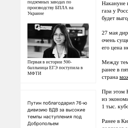
подземных заводах по
Накануне 
производству БПЛА на
газа у Рос
Украине
будет выго
27 мая ди
очень сущ
его цена н
Первая в истории 500-
Между тем
балльница ЕГЭ поступила в
ранее в п
МФТИ
страна
мож
При этом 
из эконом
Путин поблагодарил 76-ю
1 тыс. куб
дивизию ВДВ за высокие
темпы наступления под
Ранее в Ки
Добропольем