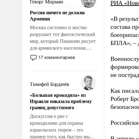
Геворг Мирзаян
РИА «Нов
означает многолетний период
Россия ничего не должна
уязвимости США, например,
Армении
«В резуль
перед Китаем.
состава п
Москва системно и жестко
боеприпасо
разрушает тот фантастический
мир, который Пашинян рисует
БПЛА», – 
для армянского населения.
Мир, где политические
17 комментариев
Военнослу
прожекты будут безусловно
формирова
оплачиваться за счет
не пострад
российских
налогоплательщиков и где
Тимофей Бордачёв
Еревану за свои поступки не
Как писал
«Большая крокодила» из
нужно отвечать.
Роберт Бро
Израиля показала проблему
безопасно
границ допустимого
Дискуссия о рве с
Российски
крокодилами для охраны
израильских тюрем – это
пример того, как быстро мы
В апреле 