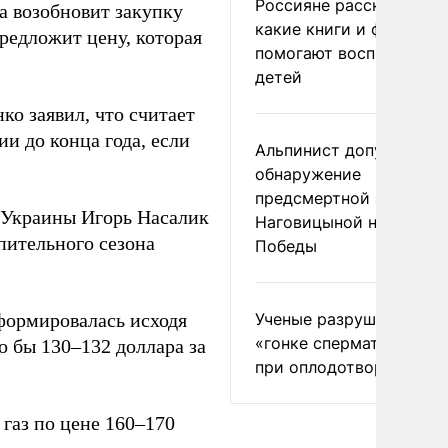
Россияне рассказали,
а возобновит закупку
какие книги и фильмы
редложит цену, которая
помогают воспитывать
детей
о заявил, что считает
ии до конца года, если
Альпинист допустил
обнаружение
предсмертной записки
 Украины Игорь Насалик
Наговицыной на пике
пительного сезона
Победы
 формировалась исходя
Ученые разрушили миф
«гонке сперматозоидов
о бы 130–132 доллара за
при оплодотворении
 газ по цене 160–170