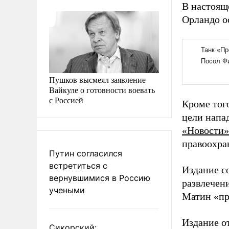
В настояще
Орландо ос
Пушков высмеял заявление
Вайкуле о готовности воевать
с Россией
Кроме тог
цели напа
«Новости»
правоохра
Путин согласился
встретиться с
Издание с
вернувшимися в Россию
развлечени
учеными
Матин «пр
Издание от
Сикорский: