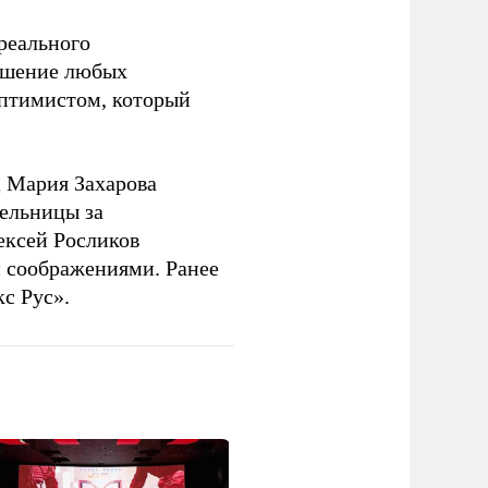
 реального
решение любых
оптимистом, который
 Мария Захарова
ельницы за
ексей Росликов
 соображениями. Ранее
с Рус».