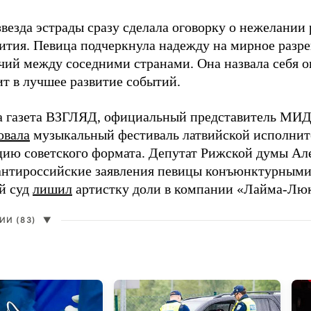
везда эстрады сразу сделала оговорку о нежелании
ития. Певица подчеркнула надежду на мирное раз
чий между соседними странами. Она назвала себя 
ит в лучшее развитие событий.
а газета ВЗГЛЯД, официальный представитель МИД
овала
музыкальный фестиваль латвийской исполнит
цию советского формата. Депутат Рижской думы Ал
нтироссийские заявления певицы конъюнктурными
й суд
лишил
артистку доли в компании «Лайма-Люк
И (83)
▼