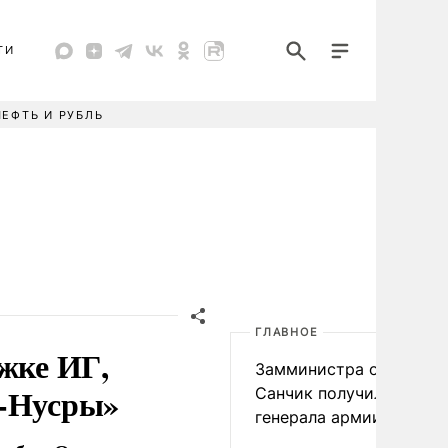
ТИ
НЕФТЬ И РУБЛЬ
ГЛАВНОЕ
ржке ИГ,
Замминистра обороны
н-Нусры»
Санчик получил звание
генерала армии