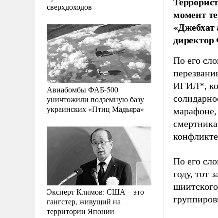
Террорист
сверхдоходов
момент те
«Джебхат 
директор
По его сло
перезванив
ИГИЛ*, ко
Авиабомбы ФАБ-500
солидарно
уничтожили подземную базу
украинских «Птиц Мадьяра»
марафоне, 
смертника
конфликте
По его сло
году, тот 
шиитского
Эксперт Климов: США – это
группиров
гангстер, живущий на
территории Японии