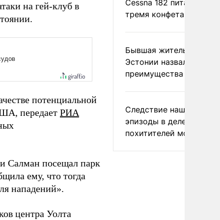
Cessna 182 питались
таки на гей-клуб в
тремя конфетами
стоянии.
Бывшая жительница
Эстонии назвала главн
преимущества России
качестве потенциальной
Следствие нашло новы
США, передает
РИА
эпизоды в деле
ных
похитителей москвичек
хи Салман посещал парк
бщила ему, что тогда
ля нападений».
ков центра Уолта