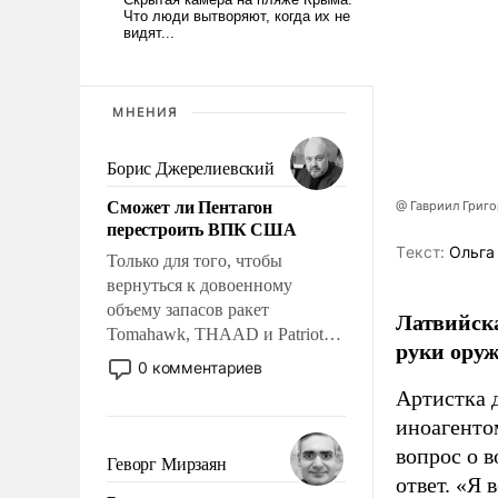
МНЕНИЯ
Борис Джерелиевский
Сможет ли Пентагон
@ Гавриил Григ
перестроить ВПК США
Tекст:
Ольга
Только для того, чтобы
вернуться к довоенному
объему запасов ракет
Латвийска
Tomahawk, THAAD и Patriot
руки оруж
США потребуется более трех
0 комментариев
лет. Даже небольшая война с
Артистка 
Ираном опустошила
иноагентом
американские арсеналы.
вопрос о 
Сложившаяся ситуация
Геворг Мирзаян
означает многолетний период
ответ. «Я 