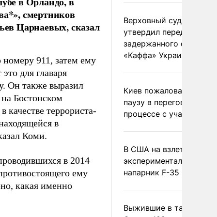
убе в Орландо, в
ва*», смертников
Верховный суд Швеции
тьев Царнаевых, сказал
утвердил передачу
задержанного сухогруз
«Каффа» Украине
 номеру 911, затем ему
 это для главаря
у. Он также выразил
Киев пожаловался на
 на Бостонском
паузу в переговорном
в качестве террориста-
процессе с участием 
находящейся в
казал Коми.
В США на взлете разби
 проводившихся в 2014
экспериментальный др
 противостоящего ему
напарник F-35
но, какая именно
Выжившие в тайге пил