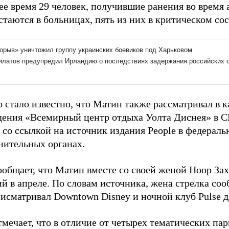
е время 29 человек, получившие ранения во время а
таются в больницах, пять из них в критическом со
о стало известно, что Матин также рассматривал в 
дения «Всемирный центр отдыха Уолта Диснея» в 
со ссылкой на источник издания People в федераль
нительных органах.
ообщает, что Матин вместе со своей женой Ноор За
й в апреле. По словам источника, жена стрелка соо
исматривал Downtown Disney и ночной клуб Pulse д
мечает, что в отличие от четырех тематических пар