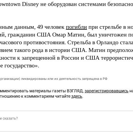
owntown Disney не оборудован системами безопасно
нным данным, 49 человек
погибли
при стрельбе в н
й, гражданин США Омар Матин, был уничтожен п
хчасового противостояния. Стрельба в Орландо ста
вием такого рода в истории США. Матин предполож
ности к запрещенной в России и США террористич
е государство».
организации) ликвидированы или их деятельность запрещена в РФ
омментировать материалы газеты ВЗГЛЯД,
зарегистрировавшись
на
отношению к комментариям читайте
здесь
.