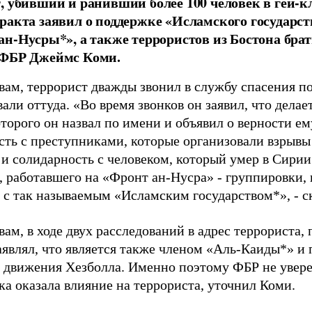
, убивший и ранивший более 100 человек в гей-кл
ракта заявил о поддержке «Исламского государст
ан-Нусры*», а также террористов из Бостона бра
 ФБР Джеймс Коми.
вам, террорист дважды звонил в службу спасения по
али оттуда. «Во время звонков он заявил, что делает
торого он назвал по имени и объявил о верности ем
сть с преступниками, которые организовали взрывы
и солидарность с человеком, который умер в Сирии 
, работавшего на «Фронт ан-Нусра» - группировки, 
 с так называемым «Исламским государством*», - с
вам, в ходе двух расследований в адрес террориста,
заявлял, что является также членом «Аль-Каиды*» и
 движения Хезболла. Именно поэтому ФБР не увере
ка оказала влияние на террориста, уточнил Коми.