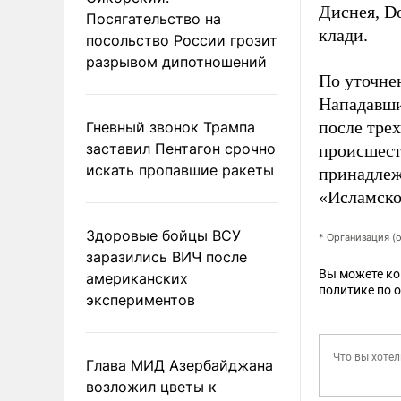
Диснея, D
Посягательство на
клади.
посольство России грозит
разрывом дипотношений
По уточне
Нападавши
после тре
Гневный звонок Трампа
заставил Пентагон срочно
происшест
искать пропавшие ракеты
принадлеж
«Исламско
Здоровые бойцы ВСУ
* Организация (
заразились ВИЧ после
Вы можете к
американских
политике по 
экспериментов
Глава МИД Азербайджана
возложил цветы к