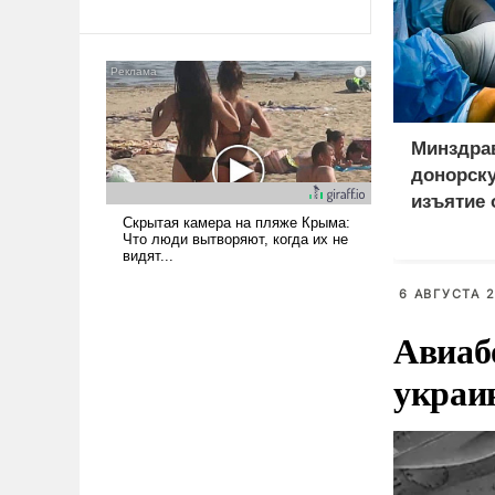
революционных изменений.
То, что несколько лет назад
было образом для
псевдонаучной фантастики,
стало всерьез обсуждаемой
идеей.
Минздра
донорск
изъятие 
пациент
6 АВГУСТА 2
Авиаб
украи