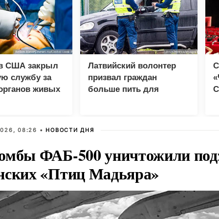
в США закрыл
Латвийский волонтер
С
ую службу за
призвал граждан
«
органов живых
больше пить для
С
ов
помощи ВСУ
д
м
026, 08:26 •
НОВОСТИ ДНЯ
омбы ФАБ-500 уничтожили под
нских «Птиц Мадьяра»