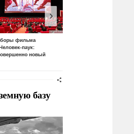
боры фильма
Зеленский: Киев
Человек-паук:
атаковали
овершенно новый
баллистические ракеты
ень» превысили 1
и 115 беспилотников
лрд долларов
земную базу