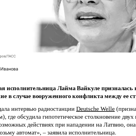
оров/ТАСС
 Иванова
я исполнительница Лайма Вайкуле призналась в
ие в случае вооруженного конфликта между ее ст
дала интервью радиостанции
Deutsche Welle
(призна
), где обсудила гипотетическое столкновение двух 
возможных действиях при нападении на Латвию, она
возьму автомат», – заявила исполнительница.