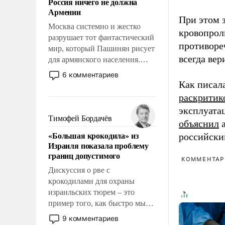
Россия ничего не должна
уязвимости США, например,
Армении
перед Китаем.
При этом з
Москва системно и жестко
кровопрол
разрушает тот фантастический
противоре
мир, который Пашинян рисует
всегда вер
для армянского населения.
Мир, где этому населению все
6 комментариев
должны просто по
Как писал
определению, где его
раскритик
политические прожекты будут
эксплуата
беспрекословно оплачиваться
Тимофей Бордачёв
объяснил
а
за счет российских
«Большая крокодила» из
российски
налогоплательщиков и где за
Израиля показала проблему
свои поступки не нужно
границ допустимого
отвечать.
КОММЕНТАРИ
Дискуссия о рве с
крокодилами для охраны
израильских тюрем – это
пример того, как быстро мы
двигаемся по пути
9 комментариев