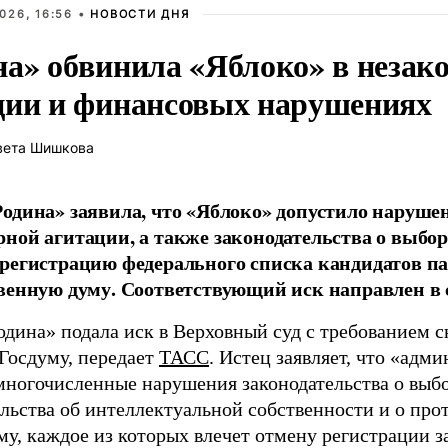
026, 16:56 •
НОВОСТИ ДНЯ
на» обвинила «Яблоко» в незак
ции и финансовых нарушениях
вета Шишкова
одина» заявила, что «Яблоко» допустило наруше
ной агитации, а также законодательства о выбор
регистрацию федерального списка кандидатов па
венную думу. Соответствующий иск направлен в с
одина» подала иск в Верховный суд с требованием с
 Госдуму, передает
ТАСС
. Истец заявляет, что «адм
многочисленные нарушения законодательства о выбор
ельства об интеллектуальной собственности и о про
му, каждое из которых влечет отмену регистрации 