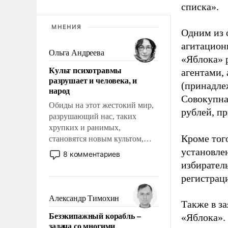
списка».
МНЕНИЯ
Одним из 
агитацион
Ольга Андреева
«Яблока» 
Культ психотравмы
агентами,
разрушает и человека, и
(принадле
народ
Совокупная
Обиды на этот жестокий мир,
рублей, пр
разрушающий нас, таких
хрупких и ранимых,
Кроме тог
становятся новым культом,
постепенно вытесняя и
установле
8 комментариев
отменяя традиционное
избиратель
требование к человеку – быть
регистрац
мужественным и твердым под
ударами судьбы, брать на себя
Александр Тимохин
Также в з
ответственность, помогать
Безэкипажный корабль –
«Яблока».
слабым, идти вперед и
задача со многими