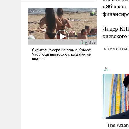
американские арсеналы.
«Яблоко».
Сложившаяся ситуация
финансиро
означает многолетний период
уязвимости США, например,
Лидер КП
перед Китаем.
киевского
КОММЕНТАРИ
The Atlan