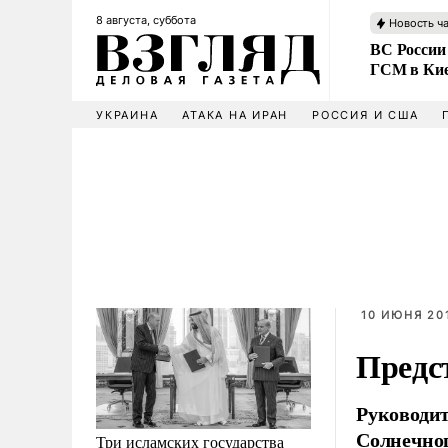
8 августа, суббота
Новость ч
ВС России
ГСМ в Ки
УКРАИНА
АТАКА НА ИРАН
РОССИЯ И США
10 ИЮНЯ 201
Предс
Руководит
Солнечног
Три исламских государства