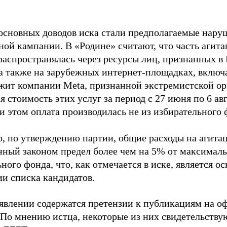
основных доводов иска стали предполагаемые нару
ной кампании. В «Родине» считают, что часть агит
распространялась через ресурсы лиц, признанных 
 а также на зарубежных интернет-площадках, включа
жит компании Meta, признанной экстремистской ор
 стоимость этих услуг за период с 27 июня по 6 ав
и этом оплата производилась не из избирательного 
о, по утверждению партии, общие расходы на агит
нный законом предел более чем на 5% от максималь
ного фонда, что, как отмечается в иске, является 
ии списка кандидатов.
аявлении содержатся претензии к публикациям на о
 По мнению истца, некоторые из них свидетельству