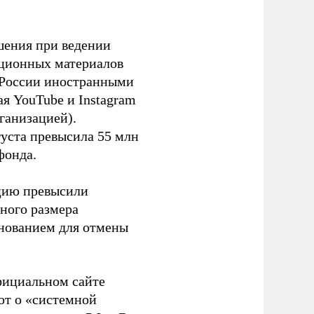
шения при ведении
ационных материалов
в России иностранными
я YouTube и Instagram
ганизацией).
густа превысила 55 млн
фонда.
ацию превысили
ного размера
основанием для отмены
фициальном сайте
ют о «системной