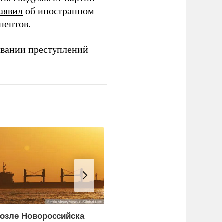
аявил
об иностранном
нентов.
овании преступлений
озле Новороссийска
Лукашенко призвал