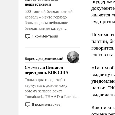
адаптироваться.
поддержке
неизвестными
документе
500-тонный безэкипажный
является 
корабль – нечто гораздо
суд призн
большее, чем небольшие
безэкипажные катера,
Помимо во
применение которых уже
1 комментарий
стало обыденностью. Задача по
партии, б
созданию такого корабля очень
говорится,
сложна и амбициозна. Однако
счетов и 
и ее реализация радикально
Борис Джерелиевский
поднимет наши боевые
Сможет ли Пентагон
«Таким об
возможности.
перестроить ВПК США
выдвинуты
Только для того, чтобы
уведомлени
вернуться к довоенному
партия "Я
объему запасов ракет
выдвижения
Tomahawk, THAAD и Patriot
США потребуется более трех
6 комментариев
Как писал
лет. Даже небольшая война с
отмене ре
Ираном опустошила