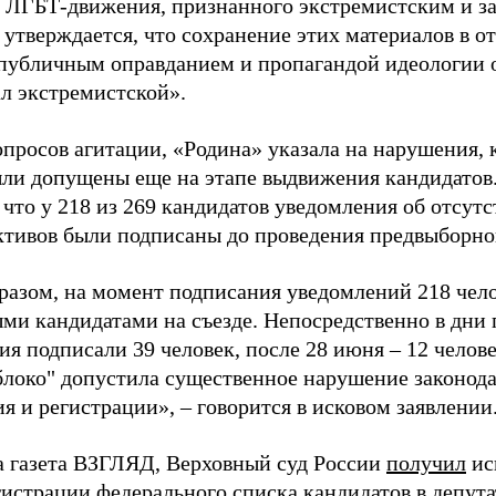
 ЛГБТ-движения, признанного экстремистским и з
 утверждается, что сохранение этих материалов в о
«публичным оправданием и пропагандой идеологии 
ал экстремистской».
просов агитации, «Родина» указала на нарушения, 
ыли допущены еще на этапе выдвижения кандидатов. 
 что у 218 из 269 кандидатов уведомления об отсу
активов были подписаны до проведения предвыборног
разом, на момент подписания уведомлений 218 чело
ми кандидатами на съезде. Непосредственно в дни 
я подписали 39 человек, после 28 июня – 12 челов
блоко" допустила существенное нарушение законода
 и регистрации», – говорится в исковом заявлении
а газета ВЗГЛЯД, Верховный суд России
получил
ис
гистрации федерального списка кандидатов в депут