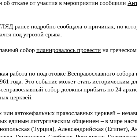
м об отказе от участия в мероприятии сообщили
Ант
ГЛЯД ранее подробно сообщала о причинах, по кот
ался
под угрозой срыва.
лавный собор
планировалось провести
на греческом
кая работа по подготовке Всеправославного собора 
961 года. Это событие может стать историческим дл
Всеправославный собор должны прибыть по 24 архие
ных церквей.
 или автокефальных православных церквей – незави
ных единым литургическим общением – в мире насч
нопольская (Турция), Александрийская (Египет), А
ская, Грузинская, Сербская, Румынская, Болгарская