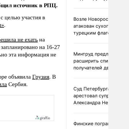
общил источник в РПЦ.
 с целью участия в
Возле Новороссийска
и»
.
атакован сухогруз под
турецким флагом
решила не ехать
на
 запланировано на 16-27
Минтруд предложил
ьно эта информация не
расширить список
получателей двух пенс
боре объявила
Грузия
. В
ила
Сербия.
Суд Петербурга заочно
арестовал супругу
Александра Невзорова
Финские пограничники