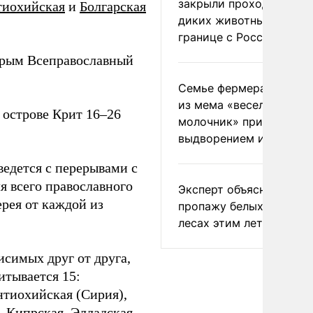
закрыли проходы для
иохийская
и
Болгарская
диких животных на
границе с Россией
орым Всеправославный
Семье фермера Уолкер
из мема «веселый
 острове Крит 16–26
молочник» пригрозили
выдворением из Росси
ведется с перерывами с
я всего православного
Эксперт объяснил
рея от каждой из
пропажу белых грибов 
лесах этим летом
симых друг от друга,
итывается 15:
нтиохийская (Сирия),
, Кипрская, Элладская