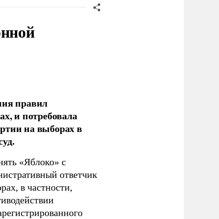
онной
ния правил
ах, и потребовала
ртии на выборах в
уд.
нять «Яблоко» с
инистративный ответчик
ах, в частности,
тиводействии
зарегистрированного