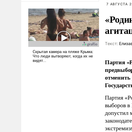
7 АВГУСТА 2
«Роди
агита
Tекст:
Елиза
Партия «Р
предвыбор
отменить 
Государст
Партия «Р
выборов в
допустил 
законодат
экстремиз