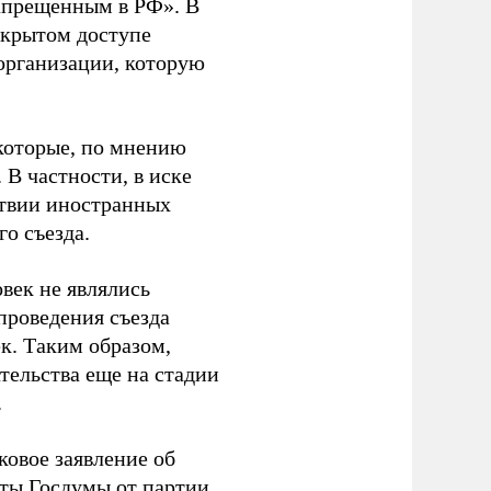
апрещенным в РФ». В
ткрытом доступе
организации, которую
которые, по мнению
В частности, в иске
тствии иностранных
о съезда.
век не являлись
проведения съезда
ек. Таким образом,
тельства еще на стадии
.
ковое заявление об
аты Госдумы от партии