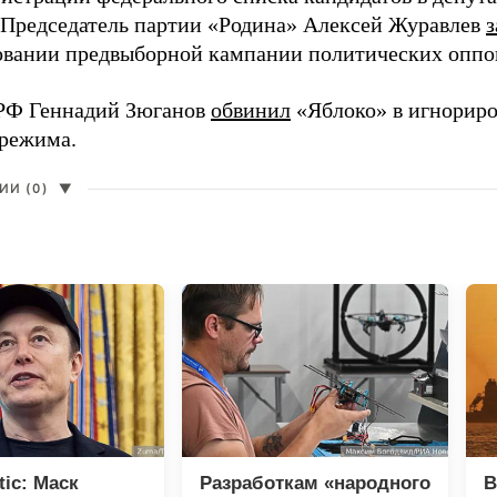
 Председатель партии «Родина» Алексей Журавлев
з
вании предвыборной кампании политических оппо
РФ Геннадий Зюганов
обвинил
«Яблоко» в игнорир
 режима.
И (0)
▼
tic: Маск
Разработкам «народного
В