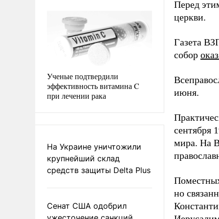
Перед эти
церкви.
Газета ВЗ
собор
оказ
Ученые подтвердили
Всеправос
эффективность витамина C
июня.
при лечении рака
Практичес
сентября 1
мира. На 
На Украине уничтожили
православ
крупнейший склад
средств защиты Delta Plus
Поместных
но связан
Константи
Сенат США одобрил
ужесточение санкций
Иерусалим