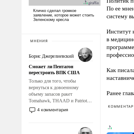
Политик п
По ее мне
систему в
Институт 
в медицине
МНЕНИЯ
программе
профессио
Борис Джерелиевский
Сможет ли Пентагон
Как писал
перестроить ВПК США
наставнич
Только для того, чтобы
вернуться к довоенному
Ранее глав
объему запасов ракет
Tomahawk, THAAD и Patriot
КОММЕНТАРИ
США потребуется более трех
4 комментария
лет. Даже небольшая война с
Ираном опустошила
американские арсеналы.
Сложившаяся ситуация