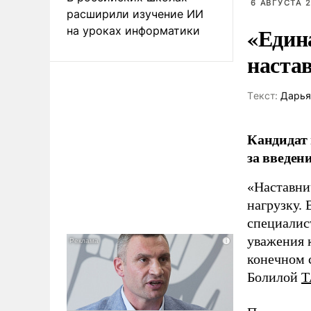
6 АВГУСТА 2
расширили изучение ИИ
«Един
на уроках информатики
наста
Tекст:
Дарья
Кандидат 
за введен
«Наставни
нагрузку. 
специалис
уважения к
конечном с
Болилой
Т