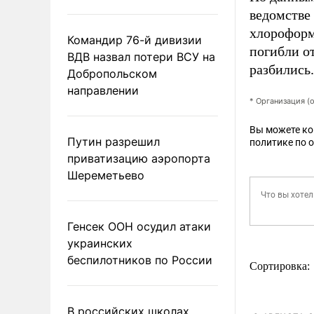
ведомстве
хлороформ
Командир 76-й дивизии
погибли о
ВДВ назвал потери ВСУ на
разбились.
Добропольском
направлении
* Организация (
Вы можете к
Путин разрешил
политике по 
приватизацию аэропорта
Шереметьево
Генсек ООН осудил атаки
украинских
беспилотников по России
Сортировка:
В российских школах