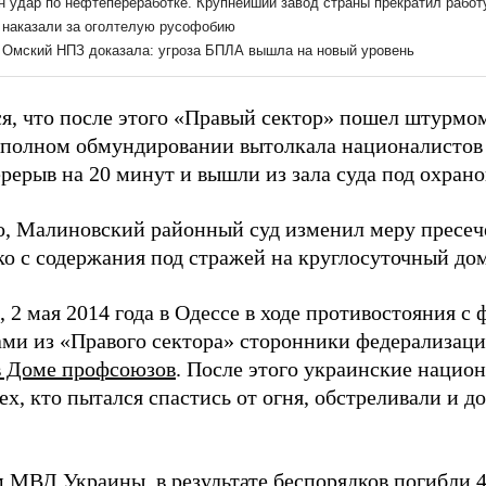
я, что после этого «Правый сектор» пошел штурмом
 полном обмундировании вытолкала националистов и
рерыв на 20 минут и вышли из зала суда под охрано
о, Малиновский районный суд изменил меру пресеч
о с содержания под стражей на круглосуточный до
 2 мая 2014 года в Одессе в ходе противостояния 
ами из «Правого сектора» сторонники федерализац
в Доме профсоюзов
. После этого украинские нацио
тех, кто пытался спастись от огня, обстреливали и 
 МВД Украины, в результате беспорядков
погибли
4