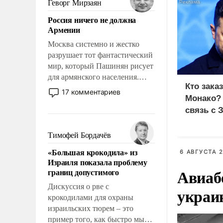
Геворг Мирзаян
означает многолетний период
Россия ничего не должна
уязвимости США, например,
Армении
перед Китаем.
Москва системно и жестко
разрушает тот фантастический
мир, который Пашинян рисует
для армянского населения.
Кто зака
Мир, где политические
17 комментариев
Монако?
прожекты будут безусловно
оплачиваться за счет
связь с 
российских
налогоплательщиков и где
Тимофей Бордачёв
Еревану за свои поступки не
«Большая крокодила» из
6 АВГУСТА 2
нужно отвечать.
Израиля показала проблему
Авиаб
границ допустимого
Дискуссия о рве с
украи
крокодилами для охраны
израильских тюрем – это
пример того, как быстро мы