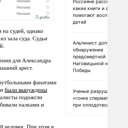
Россияне рассказали,
какие книги и фильмы
помогают воспитывать
детей
 на судей, однако
з зала суда. Судьи
Альпинист допустил
й.
обнаружение
предсмертной записки
ения для Александра
Наговицыной на пике
машний арест.
Победы
с футбольными фанатами
ии
были вынуждены
Ученые разрушили миф
налисты подожгли
«гонке сперматозоидов
добивали палками и
при оплодотворении
8 человек. При этом в