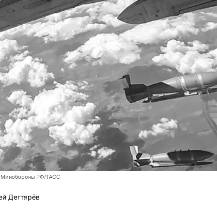
 Минобороны РФ/ТАСС
ей Дегтярёв