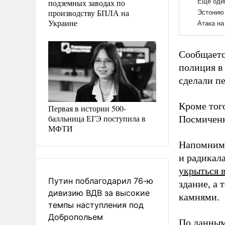
подземных заводах по
производству БПЛА на
Украине
Сообщаетс
полиция в
сделали пе
Кроме тог
Первая в истории 500-
балльница ЕГЭ поступила в
Посмиченк
МФТИ
Напомним,
и радикал
укрыться 
Путин поблагодарил 76-ю
здание, а 
дивизию ВДВ за высокие
камнями.
темпы наступления под
Добропольем
По данным