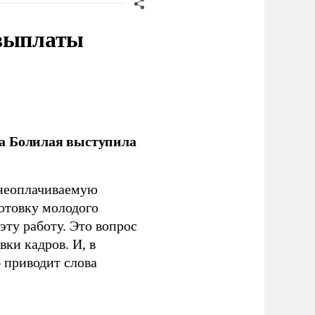
 выплаты
ла Болилая выступила
 неоплачиваемую
готовку молодого
ту работу. Это вопрос
ки кадров. И, в
– приводит слова