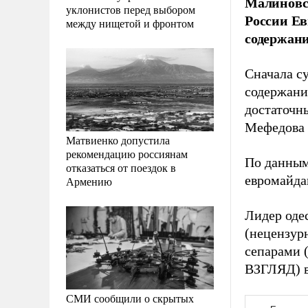
Малиновс
уклонистов перед выбором
России Ев
между нищетой и фронтом
содержани
Сначала с
содержани
достаточн
Мефедова 
Матвиенко допустила
рекомендацию россиянам
По данным
отказаться от поездок в
евромайда
Армению
Лидер одес
(нецензур
сепарами 
ВЗГЛЯД) в
СМИ сообщили о скрытых