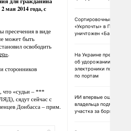
ния для гражданина
 мая 2014 года, с
Сортировочный пункт
«Укрпочты» в Павлогра
ы пресечения в виде
уничтожен «Бандероль
не может быть
становил освободить
ер»
.
На Украине предупреди
об удорожании китайс
ми сторонников
электроники после уда
по портам
 что «судьи – ***
ИИ впервые оштрафова
ЯД), сядут сейчас с
владельца подмосковн
ченцев Донбасса – прим.
участка за борщевик