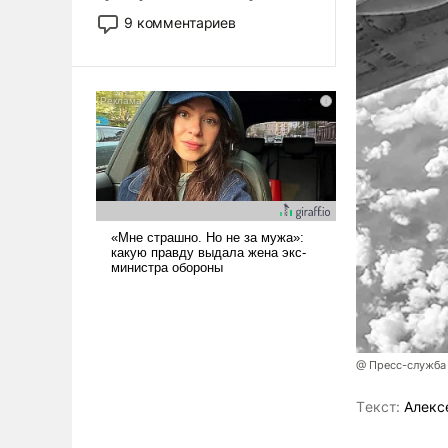
двигаемся по пути
9 комментариев
революционных изменений.
То, что несколько лет назад
было образом для
псевдонаучной фантастики,
стало всерьез обсуждаемой
идеей.
@ Пресс-служба
Tекст:
Алекс