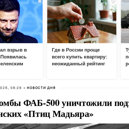
i
i
зал взрыв в
Где в России проще
Т
 Появилась
всего купить квартиру:
п
Зеленским
неожиданный рейтинг
р
026, 08:26 •
НОВОСТИ ДНЯ
омбы ФАБ-500 уничтожили под
нских «Птиц Мадьяра»