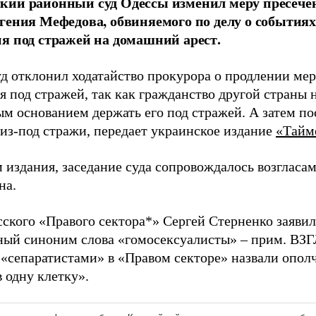
кий районный суд Одессы изменил меру пресече
гения Мефедова, обвиняемого по делу о событиях 2
я под стражей на домашний арест.
уд отклонил ходатайство прокурора о продлении мер
я под стражей, так как гражданство другой страны 
ым основанием держать его под стражей. А затем по
из-под стражи, передает украинское издание
«Тайм
 издания, заседание суда сопровождалось возгласа
на.
ского «Правого сектора*» Сергей Стерненко заявил,
ный синоним слова «гомосексуалисты» – прим. ВЗГЛ
(«сепаратистами» в «Правом секторе» назвали опол
 одну клетку».