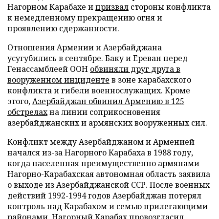
Нагорном Карабахе и
призвал
стороны конфликта
к немедленному прекращению огня и
проявлению сдержанности.
Отношения Армении и Азербайджана
усугубились в сентябре. Баку и Ереван перед
Генассамблеей ООН
обвиняли друг друга в
вооруженном инциденте
в зоне карабахского
конфликта и гибели военнослужащих. Кроме
этого,
Азербайджан обвинил Армению в 125
обстрелах
на линии соприкосновения
азербайджанских и армянских вооруженных сил.
Конфликт между Азербайджаном и Арменией
начался из-за Нагорного Карабаха в 1988 году,
когда населенная преимущественно армянами
Нагорно-Карабахская автономная область заявила
о выходе из Азербайджанской ССР. После военных
действий 1992-1994 годов Азербайджан потерял
контроль над Карабахом и семью прилегающими
районами. Нагорный Карабах провозгласил