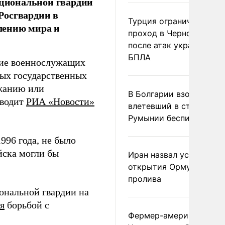
ациональной гвардии
Росгвардии в
Турция ограничила
лению мира и
проход в Черное море
после атак украинских
БПЛА
тие военнослужащих
ных государственных
ржанию или
В Болгарии взорвался
иводит
РИА «Новости»
влетевший в страну из
Румынии беспилотник
996 года, не было
йска могли бы
Иран назвал условие
открытия Ормузского
пролива
ональной гвардии на
я
борьбой с
Фермер-американец