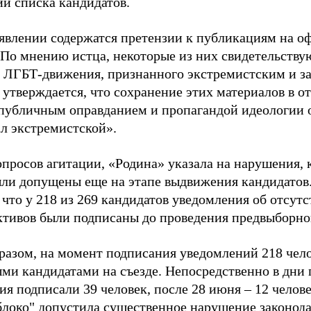
ии списка кандидатов.
аявлении содержатся претензии к публикациям на о
 По мнению истца, некоторые из них свидетельству
 ЛГБТ-движения, признанного экстремистским и з
 утверждается, что сохранение этих материалов в о
«публичным оправданием и пропагандой идеологии 
ал экстремистской».
просов агитации, «Родина» указала на нарушения, 
ыли допущены еще на этапе выдвижения кандидатов. 
 что у 218 из 269 кандидатов уведомления об отсу
активов были подписаны до проведения предвыборног
разом, на момент подписания уведомлений 218 чело
ми кандидатами на съезде. Непосредственно в дни 
я подписали 39 человек, после 28 июня – 12 челов
блоко" допустила существенное нарушение законода