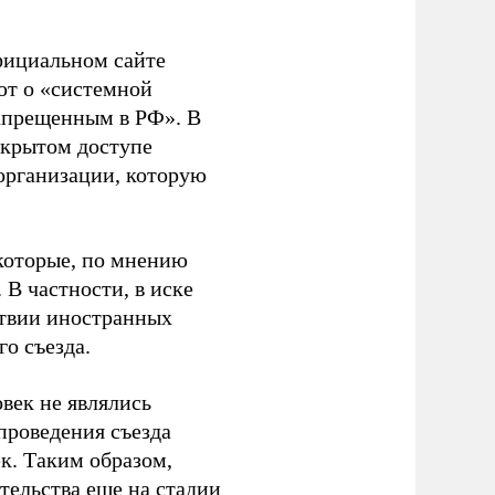
фициальном сайте
ют о «системной
апрещенным в РФ». В
ткрытом доступе
организации, которую
которые, по мнению
В частности, в иске
тствии иностранных
о съезда.
век не являлись
проведения съезда
ек. Таким образом,
тельства еще на стадии