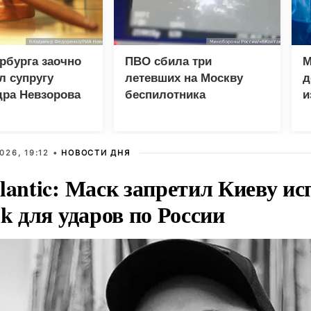
рбурга заочно
ПВО сбила три
М
л супругу
летевших на Москву
д
дра Невзорова
беспилотника
и
п
026, 19:12 •
НОВОСТИ ДНЯ
lantic: Маск запретил Киеву ис
nk для ударов по России