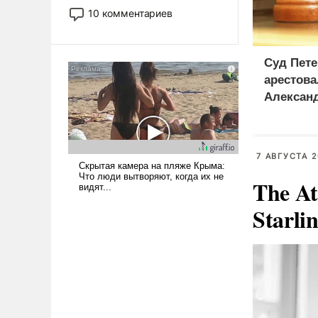
постепенно вытесняя и
10 комментариев
отменяя традиционное
требование к человеку – быть
мужественным и твердым под
Суд Пете
ударами судьбы, брать на себя
арестова
ответственность, помогать
Алексан
слабым, идти вперед и
адаптироваться.
7 АВГУСТА 2
The At
Starli