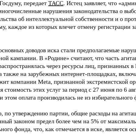
 Госдуму, передает
ТАСС
. Истец заявляет, что «адм
многочисленные нарушения законодательства о выбор
ельства об интеллектуальной собственности и о про
му, каждое из которых влечет отмену регистрации 
основных доводов иска стали предполагаемые нару
ной кампании. В «Родине» считают, что часть агит
распространялась через ресурсы лиц, признанных 
 а также на зарубежных интернет-площадках, включа
жит компании Meta, признанной экстремистской ор
 стоимость этих услуг за период с 27 июня по 6 ав
и этом оплата производилась не из избирательного 
о, по утверждению партии, общие расходы на агит
нный законом предел более чем на 5% от максималь
ного фонда, что, как отмечается в иске, является 