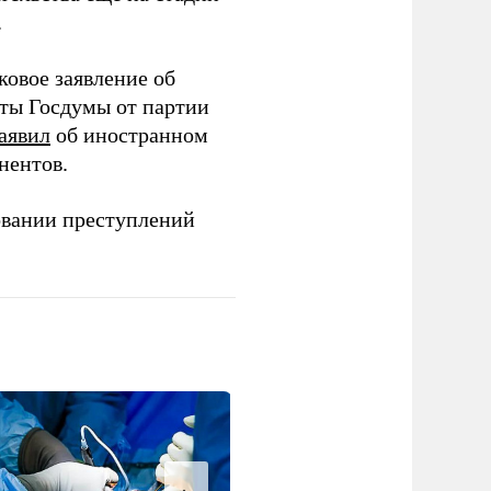
.
ковое заявление об
аты Госдумы от партии
аявил
об иностранном
нентов.
овании преступлений