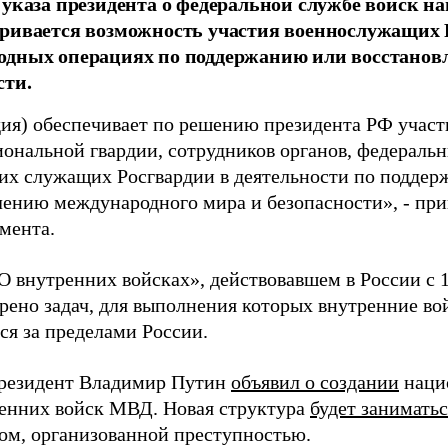
 указа президента о федеральной службе войск н
ривается возможность участия военнослужащих 
одных операциях по поддержанию или восстанов
сти.
дия) обеспечивает по решению президента РФ учас
иональной гвардии, сотрудников органов, федераль
их служащих Росгвардии в деятельности по подде
лению международного мира и безопасности», - пр
мента.
О внутренних войсках», действовавшем в России с 1
рено задач, для выполнения которых внутренние во
ся за пределами России.
президент Владимир Путин
объявил о создании
наци
ренних войск МВД. Новая структура
будет заниматьс
ом, организованной преступностью.