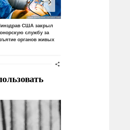
инздрав США закрыл
Врачи объяснили, как
онорскую службу за
есть мороженое в жару
зъятие органов живых
без вреда для здоровья
ациентов
пользовать