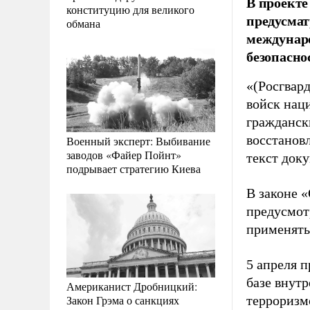
В проекте
конституцию для великого
предусмат
обмана
междунар
безопасно
«(Росгвар
войск нац
гражданск
восстанов
Военный эксперт: Выбивание
заводов «Файер Пойнт»
текст доку
подрывает стратегию Киева
В законе «
предусмот
применять
5 апреля 
базе внут
Американист Дробницкий:
Закон Грэма о санкциях
терроризм