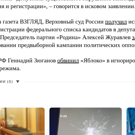
 и регистрации», – говорится в исковом заявлении
а газета ВЗГЛЯД, Верховный суд России
получил
ис
гистрации федерального списка кандидатов в депут
 Председатель партии «Родина» Алексей Журавлев
з
вании предвыборной кампании политических оппо
РФ Геннадий Зюганов
обвинил
«Яблоко» в игнорир
 режима.
И (0)
▼