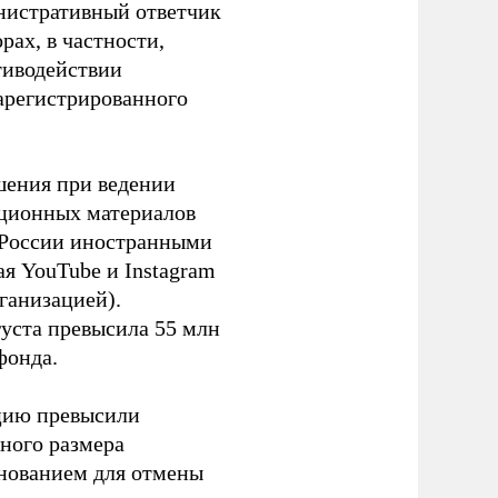
инистративный ответчик
ах, в частности,
тиводействии
зарегистрированного
шения при ведении
ационных материалов
в России иностранными
я YouTube и Instagram
ганизацией).
густа превысила 55 млн
фонда.
ацию превысили
ного размера
основанием для отмены