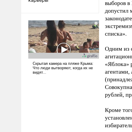
выборов в
допустил 
законодат
экстремиз
списка».
Одним из 
агитацион
«Яблока» 
агентами,
(принадле
Совокупная
рублей, пр
Кроме тог
установле
избиратель