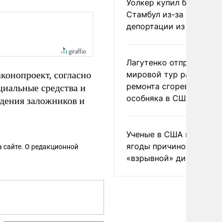
Уолкер купил билет в
Стамбул из-за угрозы
депортации из России
Лагутенко отправился в
аконопроект, согласно
мировой тур ради
ремонта сгоревшего
иальные средства и
особняка в США
дения заложников и
Ученые в США назвали 
ягоды причиной
 сайте. О редакционной
«взрывной» диареи