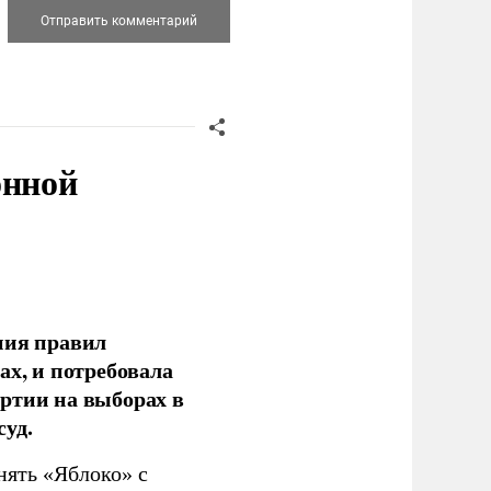
онной
ния правил
ах, и потребовала
ртии на выборах в
уд.
нять «Яблоко» с