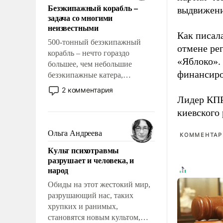
Безэкипажный корабль –
выдвижения
решены раз и навсегда, но –
задача со многими
нет, не решены.
неизвестными
Как писал
500-тонный безэкипажный
отмене ре
корабль – нечто гораздо
«Яблоко».
большее, чем небольшие
финансиро
безэкипажные катера,
применение которых уже
2 комментария
стало обыденностью. Задача по
Лидер КП
созданию такого корабля очень
киевского
сложна и амбициозна. Однако
и ее реализация радикально
Ольга Андреева
КОММЕНТАРИ
поднимет наши боевые
Культ психотравмы
возможности.
разрушает и человека, и
народ
Обиды на этот жестокий мир,
разрушающий нас, таких
хрупких и ранимых,
становятся новым культом,