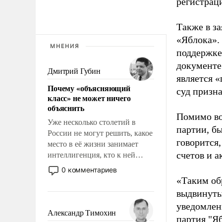
регистрац
Также в з
«Яблока».
МНЕНИЯ
поддержке
документе
Дмитрий Губин
является 
Почему «объясняющий
суд призн
класс» не может ничего
объяснить
Помимо во
Уже несколько столетий в
партии, б
России не могут решить, какое
говорится,
место в её жизни занимает
счетов и 
интеллигенция, кто к ней
принадлежит, а кого из неё
0 комментариев
исключили с правом
«Таким об
восстановления и без оного. И
выдвинуты
чем она отличается от просто
уведомлени
образованных людей. Иногда
Александр Тимохин
партия "Я
казалось, что эти вопросы