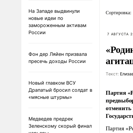
На Западе выдвинули
Сортировка:
новые идеи по
замороженным активам
России
7 АВГУСТА 2
«Роди
Фон дер Ляйен призвала
агита
пресечь доходы России
Tекст:
Елиза
Новый главком ВСУ
Драпатый бросил солдат в
Партия «Р
«мясные штурмы»
предвыбор
отменить 
Государст
Медведев предрек
Зеленскому скорый финал
Партия «Р
карьеры