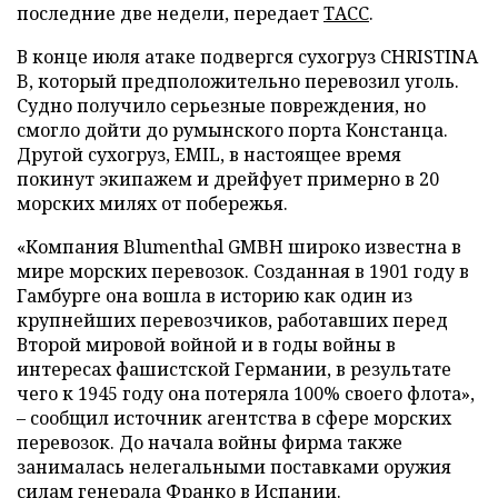
последние две недели, передает
ТАСС
.
В конце июля атаке подвергся сухогруз CHRISTINA
B, который предположительно перевозил уголь.
Судно получило серьезные повреждения, но
смогло дойти до румынского порта Констанца.
Другой сухогруз, EMIL, в настоящее время
покинут экипажем и дрейфует примерно в 20
морских милях от побережья.
«Компания Blumenthal GMBH широко известна в
мире морских перевозок. Созданная в 1901 году в
Гамбурге она вошла в историю как один из
крупнейших перевозчиков, работавших перед
Второй мировой войной и в годы войны в
интересах фашистской Германии, в результате
чего к 1945 году она потеряла 100% своего флота»,
– сообщил источник агентства в сфере морских
перевозок. До начала войны фирма также
занималась нелегальными поставками оружия
силам генерала Франко в Испании.