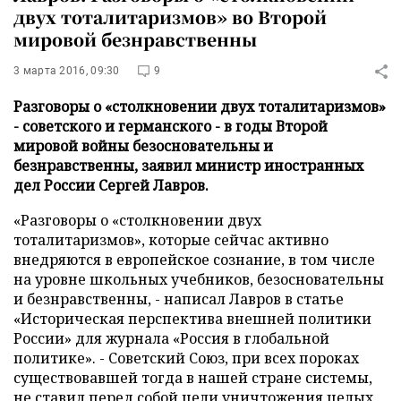
двух тоталитаризмов» во Второй
мировой безнравственны
3 марта 2016, 09:30
9
Разговоры о «столкновении двух тоталитаризмов»
- советского и германского - в годы Второй
мировой войны безосновательны и
безнравственны, заявил министр иностранных
дел России Сергей Лавров.
«Разговоры о «столкновении двух
тоталитаризмов», которые сейчас активно
внедряются в европейское сознание, в том числе
на уровне школьных учебников, безосновательны
и безнравственны, - написал Лавров в статье
«Историческая перспектива внешней политики
России» для журнала «Россия в глобальной
политике». - Советский Союз, при всех пороках
существовавшей тогда в нашей стране системы,
не ставил перед собой цели уничтожения целых