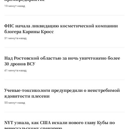
19 минут назад
ФНС начала ликвидацию косметической компании
блогера Карины Кросс
31 минута назад
Над Ростовской областью за ночь уничтожено более
30 дронов ВСУ
41 минута назад
Ученые-токсикологи предупредили о неистребимой
ядовитости плесени
55 минут назад
NYT узнала, как США искали нового главу Кубы по
венесуэльскому сценарию