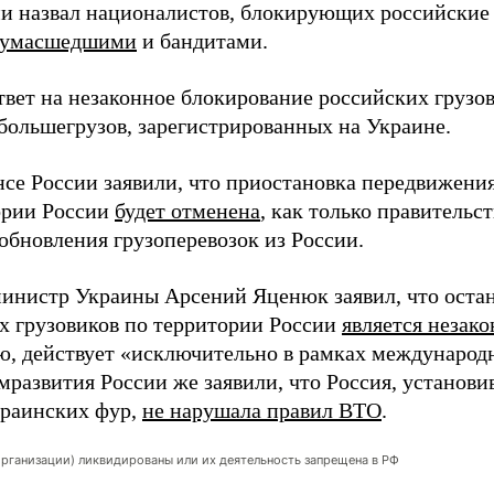
и назвал националистов, блокирующих российские 
сумасшедшими
и бандитами.
ответ на незаконное блокирование российских грузо
большегрузов, зарегистрированных на Украине.
се России заявили, что приостановка передвижения
ории России
будет отменена
, как только правительс
обновления грузоперевозок из России.
инистр Украины Арсений Яценюк заявил, что оста
х грузовиков по территории России
является незак
ю, действует «исключительно в рамках международн
развития России же заявили, что Россия, установи
краинских фур,
не нарушала правил ВТО
.
организации) ликвидированы или их деятельность запрещена в РФ