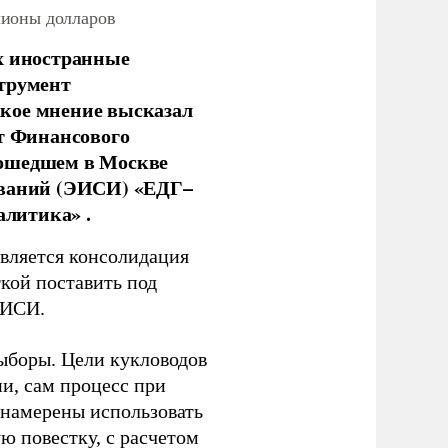
лионы долларов
х иностранные
струмент
кое мнение высказал
нт Финансового
рошедшем в Москве
ований (ЭИСИ) «ЕДГ–
алитика» .
является консолидация
кой поставить под
ЭИСИ.
ыборы. Цели кукловодов
и, сам процесс при
 намерены использовать
ю повестку, с расчетом