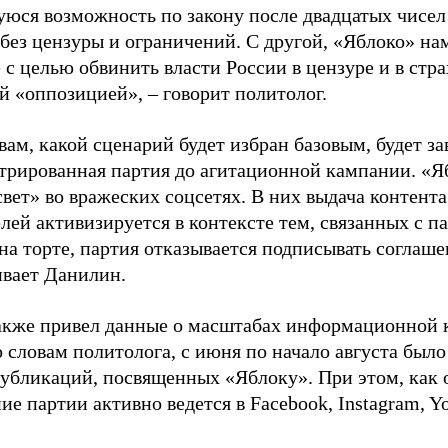
юся возможность по закону после двадцатых чисел
 без цензуры и ограничений. С другой, «Яблоко» н
 с целью обвинить власти России в цензуре и в стра
й «оппозицией», – говорит политолог.
вам, какой сценарий будет избран базовым, будет за
стрированная партия до агитационной кампании. «Я
свет» во вражеских соцсетях. В них выдача контент
лей активизируется в контексте тем, связанных с па
на торте, партия отказывается подписывать соглаше
ивает Данилин.
акже привел данные о масштабах информационной 
о словам политолога, с июня по начало августа был
 публикаций, посвященных «Яблоку». При этом, как
е партии активно ведется в Facebook, Instagram, Y