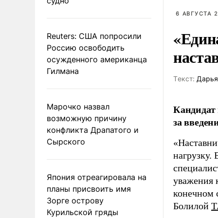
судно
6 АВГУСТА 2
«Един
Reuters: США попросили
Россию освободить
наста
осужденного американца
Гилмана
Tекст:
Дарья
Марочко назвал
Кандидат 
возможную причину
за введен
конфликта Драпатого и
Сырского
«Наставни
нагрузку. 
специалис
Япония отреагировала на
уважения к
планы присвоить имя
конечном с
Зорге острову
Болилой
Т
Курильской гряды