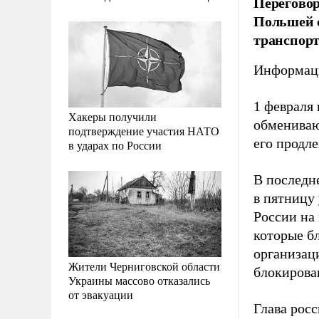
Переговор
Польшей с
транспорт
Информаци
1 февраля
Хакеры получили
обмениваю
подтверждение участия НАТО
его продле
в ударах по России
В последне
в пятницу
России на
которые б
организац
Жители Черниговской области
блокирова
Украины массово отказались
от эвакуации
Глава рос