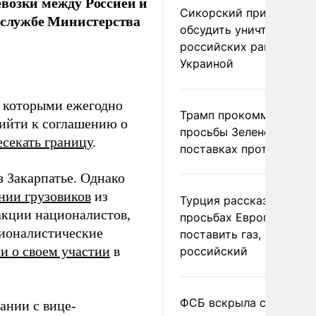
возки между Россией и
Сикорский призвал
с-службе Министерства
обсудить уничтожение
российских ракет над
Украиной
, которыми ежегодно
Трамп прокомментиров
рийти к соглашению о
просьбы Зеленского о
есекать границу
.
поставках противораке
з Закарпатье. Однако
нии грузовиков
из
Турция рассказала о
акции националистов,
просьбах Европы
ционалистические
поставить газ, но не
и о своем участии
в
российский
ФСБ вскрыла сеть
ании с вице-