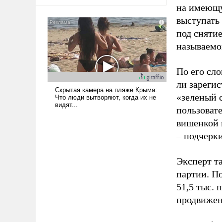
оплачиваться за счет
на имеющу
российских
выступать
налогоплательщиков и где
под снятие
Еревану за свои поступки не
нужно отвечать.
называемо
По его сло
ли зареги
«зеленый 
пользовате
вишенкой 
– подчерк
Эксперт т
партии. П
51,5 тыс.
продвижени