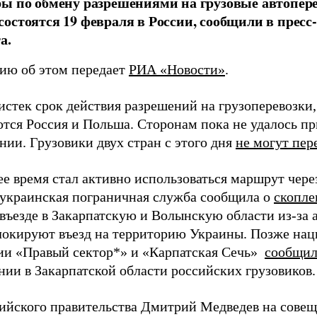
ы по обмену разрешениями на грузовые автопере
остоятся 19 февраля в России, сообщили в прес
а.
ю об этом передает
РИА «Новости»
.
 истек срок действия разрешений на грузоперевозки
тся Россия и Польша. Сторонам пока не удалось п
нии. Грузовики двух стран с этого дня
не могут пер
е время стал активно использоваться маршрут чере
 украинская пограничная служба сообщила о
скопле
 въезде в Закарпатскую и Волынскую области из-за 
локируют въезд на территорию Украины. Позже на
ии «Правый сектор*» и «Карпатская Сечь»
сообщил
нии в Закарпатской области российских грузовиков.
сийского правительства Дмитрий Медведев на совещ