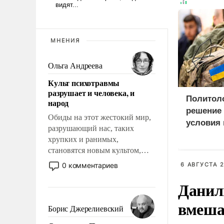
МНЕНИЯ
Ольга Андреева
Культ психотравмы
разрушает и человека, и
Политол
народ
решение 
Обиды на этот жестокий мир,
условия
разрушающий нас, таких
украинц
хрупких и ранимых,
становятся новым культом,
постепенно вытесняя и
0 комментариев
6 АВГУСТА 2
отменяя традиционное
Данил
требование к человеку – быть
мужественным и твердым под
вмеша
ударами судьбы, брать на себя
Борис Джерелиевский
ответственность, помогать