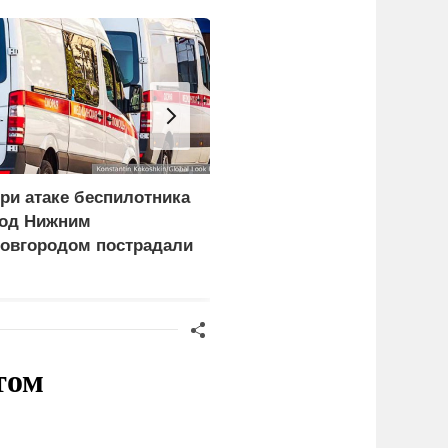
ри атаке беспилотника
Пентагон в разы
од Нижним
увеличил производство
овгородом пострадали
ракет Patriot и THAAD
етыре человека
том