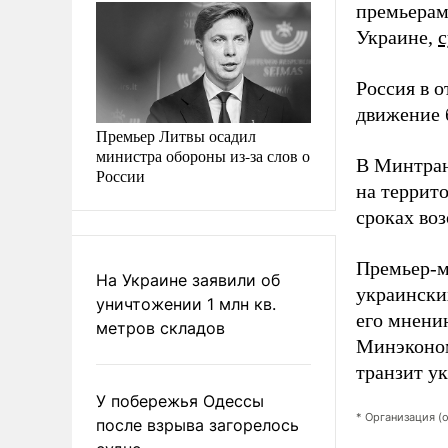
премьерам
Украине,
Россия в 
движение 
Премьер Литвы осадил
министра обороны из-за слов о
В Минтран
России
на террит
сроках воз
Премьер-м
На Украине заявили об
украински
уничтожении 1 млн кв.
его мнени
метров складов
Минэконом
транзит у
У побережья Одессы
* Организация (
после взрыва загорелось