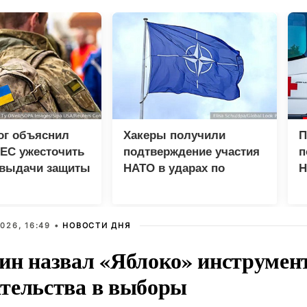
ог объяснил
Хакеры получили
П
ЕС ужесточить
подтверждение участия
п
 выдачи защиты
НАТО в ударах по
Н
ам
России
ч
026, 16:49 •
НОВОСТИ ДНЯ
ин назвал «Яблоко» инструмен
тельства в выборы