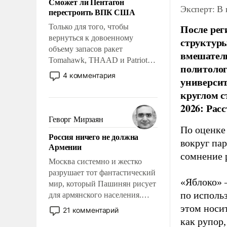
Сможет ли Пентагон
слабым, идти вперед и
Эксперт: В
перестроить ВПК США
адаптироваться.
После рег
Только для того, чтобы
вернуться к довоенному
структуры
объему запасов ракет
вмешатель
Tomahawk, THAAD и Patriot
политолог
США потребуется более трех
4 комментария
универси
лет. Даже небольшая война с
круглом с
Ираном опустошила
американские арсеналы.
2026: Рас
Сложившаяся ситуация
Геворг Мирзаян
означает многолетний период
По оценке
Россия ничего не должна
уязвимости США, например,
вокруг па
Армении
перед Китаем.
сомнение 
Москва системно и жестко
разрушает тот фантастический
«Яблоко» 
мир, который Пашинян рисует
по исполь
для армянского населения.
Мир, где политические
этом носи
21 комментарий
прожекты будут безусловно
как рупор