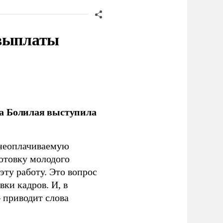
 выплаты
ла Болилая выступила
 неоплачиваемую
готовку молодого
ту работу. Это вопрос
ки кадров. И, в
– приводит слова