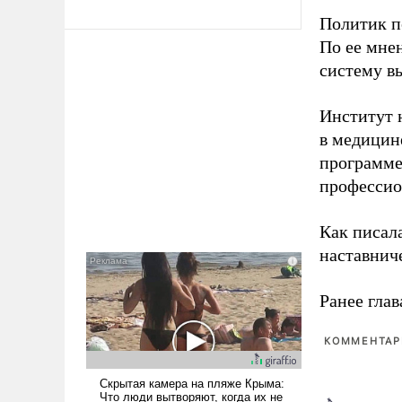
Политик п
По ее мне
систему в
Институт 
в медицине
программе
профессио
Как писал
наставнич
Ранее глав
КОММЕНТАРИ