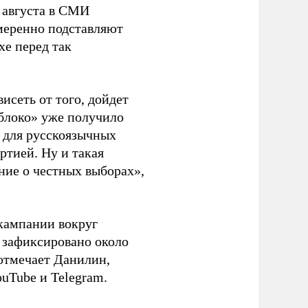
 августа в СМИ
амеренно подставляют
хе перед так
висеть от того, дойдет
блоко» уже получило
а для русскоязычных
ртией. Ну и такая
ние о честных выборах»,
кампании вокруг
о зафиксировано около
 отмечает Данилин,
ouTube и Telegram.