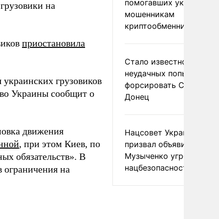
помогавших украински
грузовики на
мошенникам
криптообменников
виков
приостановила
Стало известно о
неудачных попытках ВС
 украинских грузовиков
форсировать Северски
тво Украины сообщит о
Донец
новка движения
Нацсовет Украины по Т
онной
, при этом Киев, по
призвал объявить
ых обязательств». В
Музыченко угрозой
нацбезопасности
в ограничения на