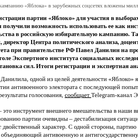
 кампанию «Яблока» в зарубежных соцсетях вложены мил
истрации партии «Яблоко» для участия в выбора
 получили возможность использовать ее как ин
ства в российскую избирательную кампанию. Та
, директор Центра политического анализа, доце
тета при правительстве РФ Павел Данилин на п
толе Экспертного института социальных исслед
становка сил. Итоги регистрации и экспертная ан
 Данилила, одной из целей деятельности «Яблоко» 
ртии антивоенного электората с последующей попыт
результаты голосования,
сообщает
Telegram-канал 
– это инструмент внешнего вмешательства в наши в
зованию партии очевидны – дестабилизация ситуаци
т двойственный характер. С одной стороны, партию
, объединяющий антивоенную и антигосударственну