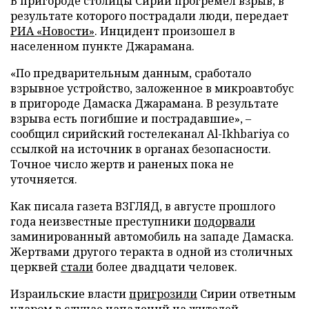
В пригороде столицы Сирии прогремел взрыв, в
результате которого пострадали люди, передает
РИА «Новости»
. Инцидент произошел в
населенном пункте Джарамана.
«По предварительным данным, сработало
взрывное устройство, заложенное в микроавтобус
в пригороде Дамаска Джарамана. В результате
взрыва есть погибшие и пострадавшие», –
сообщил сирийский гостелеканал Al-Ikhbariya со
ссылкой на источник в органах безопасности.
Точное число жертв и раненых пока не
уточняется.
Как писала газета ВЗГЛЯД, в августе прошлого
года неизвестные преступники
подорвали
заминированный автомобиль на западе Дамаска.
Жертвами другого теракта в одной из столичных
церквей
стали
более двадцати человек.
Израильские власти
пригрозили
Сирии ответным