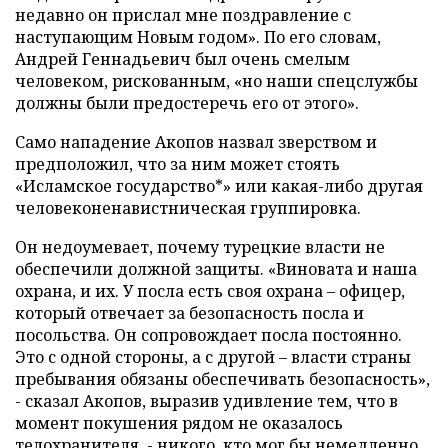
недавно он прислал мне поздравление с
наступающим Новым годом». По его словам,
Андрей Геннадьевич был очень смелым
человеком, рискованным, «но наши спецслужбы
должны были предостеречь его от этого».
Само нападение Акопов назвал зверством и
предположил, что за ним может стоять
«Исламское государство*» или какая-либо другая
человеконенавистническая группировка.
Он недоумевает, почему турецкие власти не
обеспечили должной защиты. «Виновата и наша
охрана, и их. У посла есть своя охрана – офицер,
который отвечает за безопасность посла и
посольства. Он сопровождает посла постоянно.
Это с одной стороны, а с другой – власти страны
пребывания обязаны обеспечивать безопасность»,
- сказал Акопов, выразив удивление тем, что в
момент покушения рядом не оказалось
телохранителя, - никого, кто мог бы немедленно