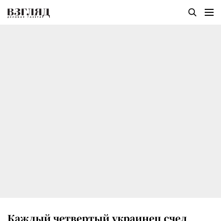
Каждый четвертый украинец счел