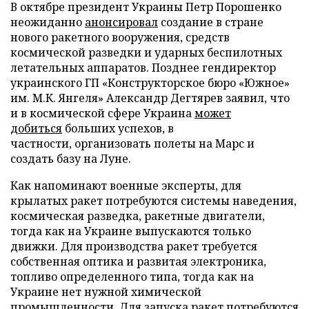
В октябре президент Украины Петр Порошенко
неожиданно
анонсировал
создание в стране
нового ракетного вооружения, средств
космической разведки и ударных беспилотных
летательных аппаратов. Позднее гендиректор
украинского ГП «Конструкторское бюро «Южное»
им. М.К. Янгеля» Александр Дегтярев заявил, что
и в космической сфере Украина
может
добиться
больших успехов, в
частности, организовать полеты на Марс и
создать базу на Луне.
Как напоминают военные эксперты, для
крылатых ракет потребуются системы наведения,
космическая разведка, ракетные двигатели,
тогда как на Украине выпускаются только
движки. Для производства ракет требуется
собственная оптика и развитая электроника,
топливо определенного типа, тогда как на
Украине нет нужной химической
промышленности. Для запуска ракет потребуются