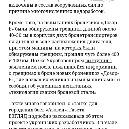
включены
в состав вооруженных сил по
причине многочисленных недоработок.
Кроме того, на испытаниях броневика «Дозор-
Б»
были обнаружены
трещины длиной около
40–50 см в корпусах двух бронетранспортеров
на днищах в зоне расположения двигателя,
при этом машины, на которых были
обнаружены трещины, прошли чуть более 400
и 100 км. Позже Укроборонпром
выступил с
заявлением
после появившейся информации
о трещинах в броне новых броневиков «Дозор-
Б», где назвал их «уникальными машинами» и
сообщил об успешных испытаниях
«технологии сварки броневой стали».
Также много говорилось о «танке для
городских боев «Азовец». Газета
ВЗГЛЯД
подробно рассказывала
об этом
проекте украинских разработчиков. В начале
мая стало известно, что испытания танка