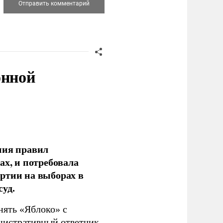
онной
ния правил
ах, и потребовала
ртии на выборах в
уд.
нять «Яблоко» с
инистративный ответчик