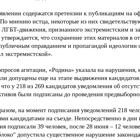
аявлении содержатся претензии к публикациям на о
 По мнению истца, некоторые из них свидетельству
 ЛГБТ-движения, признанного экстремистским и з
 утверждается, что сохранение этих материалов в о
«публичным оправданием и пропагандой идеологии 
ал экстремистской».
просов агитации, «Родина» указала на нарушения, 
ыли допущены еще на этапе выдвижения кандидатов. 
 что у 218 из 269 кандидатов уведомления об отсу
активов были подписаны до проведения предвыборног
разом, на момент подписания уведомлений 218 чело
ми кандидатами на съезде. Непосредственно в дни 
я подписали 39 человек, после 28 июня – 12 челов
блоко" допустила существенное нарушение законода