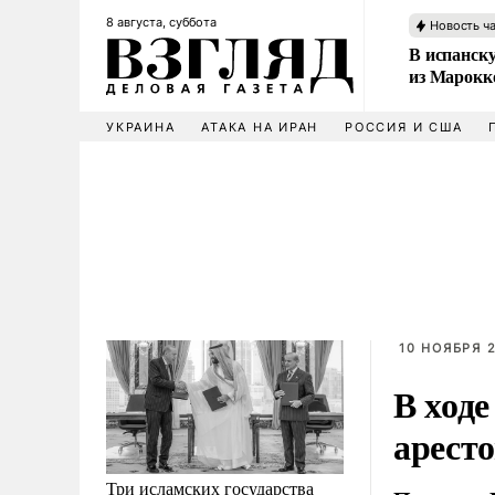
8 августа, суббота
Новость ч
В испанск
из Марокк
УКРАИНА
АТАКА НА ИРАН
РОССИЯ И США
10 НОЯБРЯ 2
В ход
аресто
Три исламских государства