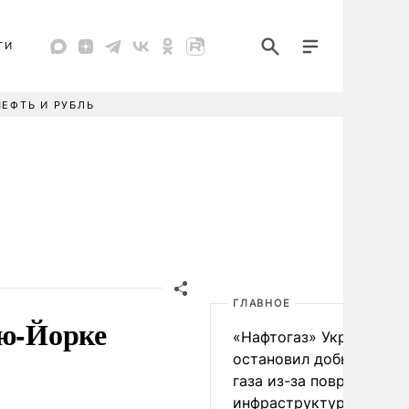
ТИ
НЕФТЬ И РУБЛЬ
ГЛАВНОЕ
ью-Йорке
«Нафтогаз» Украины
остановил добычу нефт
газа из-за повреждения
инфраструктуры