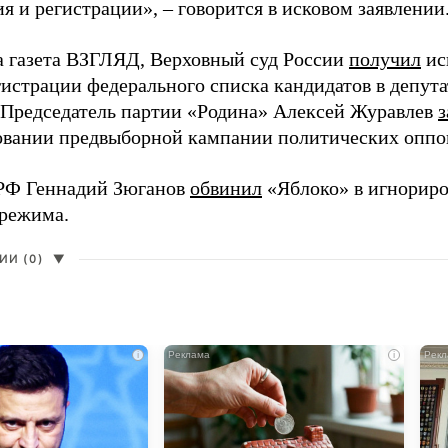
 и регистрации», – говорится в исковом заявлении
а газета ВЗГЛЯД, Верховный суд России
получил
ис
гистрации федерального списка кандидатов в депут
 Председатель партии «Родина» Алексей Журавлев
з
вании предвыборной кампании политических оппо
РФ Геннадий Зюганов
обвинил
«Яблоко» в игнорир
 режима.
И (0)
▼
i
i