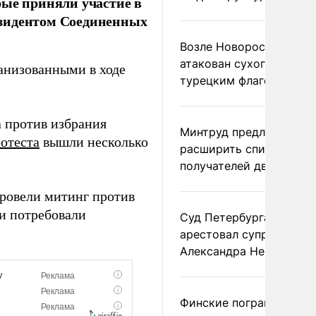
рые приняли участие в
езидентом Соединенных
Возле Новороссийска
атакован сухогруз под
анизованными в ходе
турецким флагом
 против избрания
Минтруд предложил
отеста
вышли несколько
расширить список
получателей двух пенс
ровели митинг против
и потребовали
Суд Петербурга заочно
арестовал супругу
Александра Невзорова
Финские пограничники