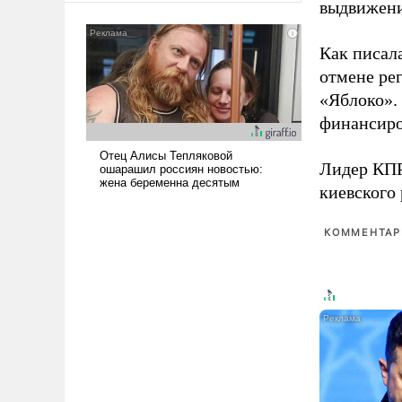
выдвижения
американские арсеналы.
Сложившаяся ситуация
Как писал
означает многолетний период
уязвимости США, например,
отмене ре
перед Китаем.
«Яблоко».
финансиро
Лидер КП
киевского
КОММЕНТАРИ