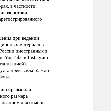
ах, в частности,
тиводействии
зарегистрированного
шения при ведении
ационных материалов
в России иностранными
я YouTube и Instagram
ганизацией).
густа превысила 55 млн
фонда.
ацию превысили
ного размера
основанием для отмены