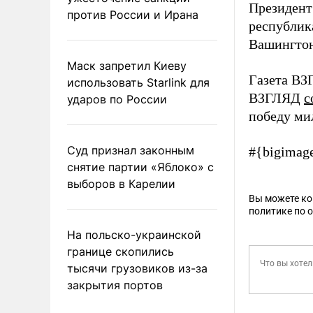
Президент
против России и Ирана
республик
Вашингтон
Маск запретил Киеву
Газета ВЗ
использовать Starlink для
ВЗГЛЯД
с
ударов по России
победу ми
Суд признал законным
#{bigimag
снятие партии «Яблоко» с
выборов в Карелии
Вы можете к
политике по 
На польско-украинской
границе скопились
тысячи грузовиков из-за
закрытия портов