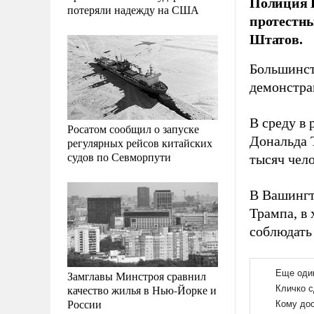
Полиция Н
потеряли надежду на США
протестн
Штатов.
Большинст
демонстра
В среду в
Росатом сообщил о запуске
Дональда 
регулярных рейсов китайских
судов по Севморпути
тысяч чел
В Вашингт
Трампа, в
соблюдать
Замглавы Минстроя сравнил
качество жилья в Нью-Йорке и
России