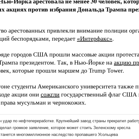
ью-Йорка арестовала не менее 30 человек, кото
ых акциях против избрания Дональда Трампа пр
во арестованных привлекли внимание полиции орг
ций беспорядками, передает
«Интерфакс»
.
 ряде городов США прошли массовые акции протеста
Трампа президентом. Так, в Нью-Йорке на
акцию пр
овек, которые прошли маршем до Trump Tower.
оне студенты Американского университета также п
 ходе акции они
сожгли
государственный флаг США 
 права мусульман и чернокожих.