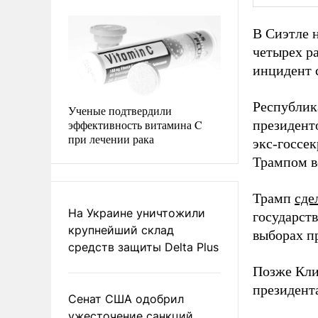
В Сиэтле 
четырех ра
инцидент 
Республик
Ученые подтвердили
эффективность витамина C
президент
при лечении рака
экс-госсе
Трампом вс
Трамп
сде
На Украине уничтожили
государст
крупнейший склад
выборах п
средств защиты Delta Plus
Позже Кл
президен
Сенат США одобрил
ужесточение санкций