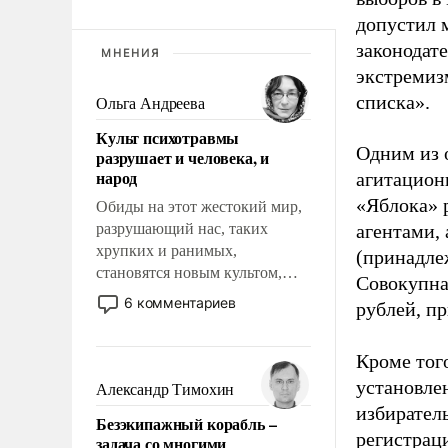
допустил 
законодат
МНЕНИЯ
экстремиз
списка».
Ольга Андреева
Культ психотравмы
Одним из 
разрушает и человека, и
народ
агитацион
«Яблока» 
Обиды на этот жестокий мир,
разрушающий нас, таких
агентами,
хрупких и ранимых,
(принадле
становятся новым культом,
Совокупная
постепенно вытесняя и
6 комментариев
рублей, пр
отменяя традиционное
требование к человеку – быть
Кроме тог
мужественным и твердым под
ударами судьбы, брать на себя
установле
Александр Тимохин
ответственность, помогать
избиратель
Безэкипажный корабль –
слабым, идти вперед и
регистрац
задача со многими