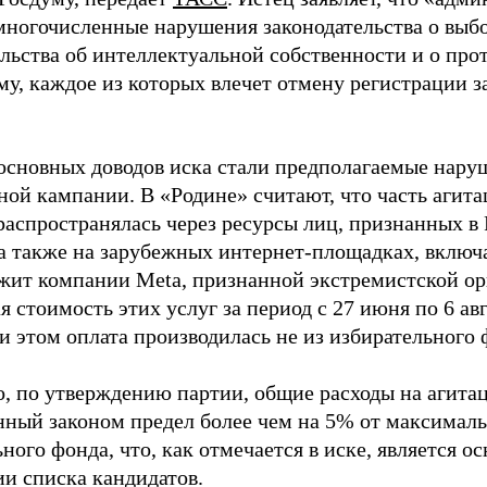
многочисленные нарушения законодательства о выбор
ельства об интеллектуальной собственности и о про
му, каждое из которых влечет отмену регистрации 
основных доводов иска стали предполагаемые нару
ной кампании. В «Родине» считают, что часть агит
распространялась через ресурсы лиц, признанных 
 а также на зарубежных интернет-площадках, включа
жит компании Meta, признанной экстремистской ор
 стоимость этих услуг за период с 27 июня по 6 ав
и этом оплата производилась не из избирательного 
о, по утверждению партии, общие расходы на агит
нный законом предел более чем на 5% от максималь
ного фонда, что, как отмечается в иске, является 
ии списка кандидатов.