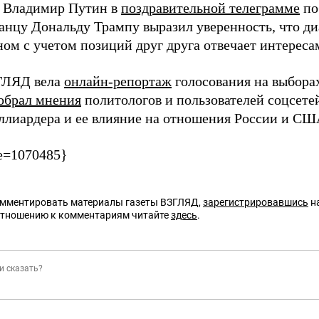
 Владимир Путин в
поздравительной телеграмме
по
анцу Дональду Трампу выразил уверенность, что д
ом с учетом позиций друг друга отвечает интерес
ГЛЯД вела
онлайн-репортаж
голосования на выбора
обрал мнения
политологов и пользователей соцсете
ллиардера и ее влияние на отношения России и СШ
e=1070485}
омментировать материалы газеты ВЗГЛЯД,
зарегистрировавшись
на
отношению к комментариям читайте
здесь
.