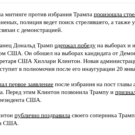
на митинге против избрания Трампа
произошла стре
неных, полиция ведет поиск стрелявшего, а также у
связан с демонстрацией.
анец Дональд Трамп
одержал победу
на выборах и 
ом США. Он обошел на выборах кандидата от Демок
кретаря США Хиллари Клинтон. Новая администрац
тупит в полномочия после его инаугурации 20 янва
лал первое заявление
после избрания на пост главы
ва. Перед этим Клинтон позвонила Трампу и
призна
резидента США.
интон
публично поздравила
своего соперника Трамп
та США.