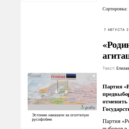
Сортировка:
7 АВГУСТА 2
«Роди
агита
Tекст:
Елиза
Партия «Р
предвыбор
отменить 
Государст
Партия «Р
выборов в