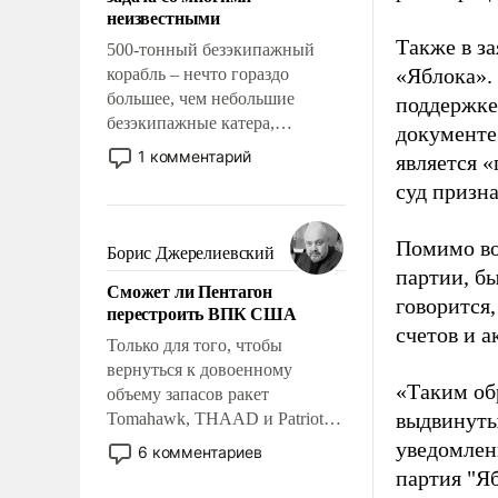
адаптироваться.
неизвестными
Также в з
500-тонный безэкипажный
«Яблока».
корабль – нечто гораздо
большее, чем небольшие
поддержке
безэкипажные катера,
документе
применение которых уже
1 комментарий
является 
стало обыденностью. Задача по
суд призн
созданию такого корабля очень
сложна и амбициозна. Однако
и ее реализация радикально
Помимо во
Борис Джерелиевский
поднимет наши боевые
партии, б
Сможет ли Пентагон
возможности.
говорится,
перестроить ВПК США
счетов и 
Только для того, чтобы
вернуться к довоенному
«Таким об
объему запасов ракет
выдвинуты
Tomahawk, THAAD и Patriot
США потребуется более трех
уведомлени
6 комментариев
лет. Даже небольшая война с
партия "Я
Ираном опустошила