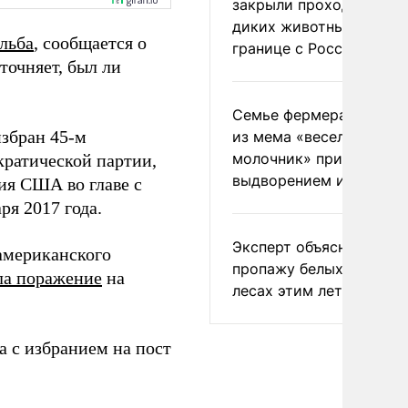
закрыли проходы для
диких животных на
льба
, сообщается о
границе с Россией
точняет, был ли
Семье фермера Уолкер
избран 45-м
из мема «веселый
молочник» пригрозили
ратической партии,
выдворением из Росси
ия США во главе с
ря 2017 года.
Эксперт объяснил
 американского
пропажу белых грибов 
ла поражение
на
лесах этим летом
а с избранием на пост