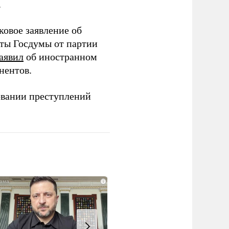
.
ковое заявление об
аты Госдумы от партии
аявил
об иностранном
нентов.
овании преступлений
i