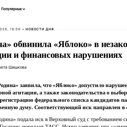
026, 16:56 •
НОВОСТИ ДНЯ
на» обвинила «Яблоко» в незак
ции и финансовых нарушениях
вета Шишкова
одина» заявила, что «Яблоко» допустило наруше
ной агитации, а также законодательства о выбор
регистрацию федерального списка кандидатов па
венную думу. Соответствующий иск направлен в с
одина» подала иск в Верховный суд с требованием с
 Госдуму, передает
ТАСС
. Истец заявляет, что «адм