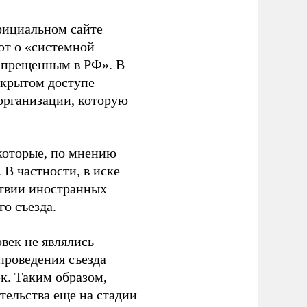
фициальном сайте
ют о «системной
апрещенным в РФ». В
ткрытом доступе
организации, которую
которые, по мнению
В частности, в иске
тствии иностранных
о съезда.
век не являлись
проведения съезда
ек. Таким образом,
тельства еще на стадии