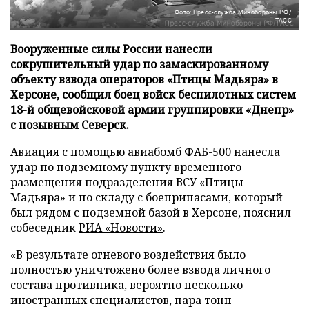
Фото: Пресс-служба Минобороны РФ/
ТАСС
Вооруженные силы России нанесли
сокрушительный удар по замаскированному
объекту взвода операторов «Птицы Мадьяра» в
Херсоне, сообщил боец войск беспилотных систем
18-й общевойсковой армии группировки «Днепр»
с позывным Северск.
Авиация с помощью авиабомб ФАБ-500 нанесла
удар по подземному пункту временного
размещения подразделения ВСУ «Птицы
Мадьяра» и по складу с боеприпасами, который
был рядом с подземной базой в Херсоне, пояснил
собеседник
РИА «Новости»
.
«В результате огневого воздействия было
полностью уничтожено более взвода личного
состава противника, вероятно несколько
иностранных специалистов, пара тонн