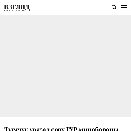
Тымчук увязал сову ГУР минобороны