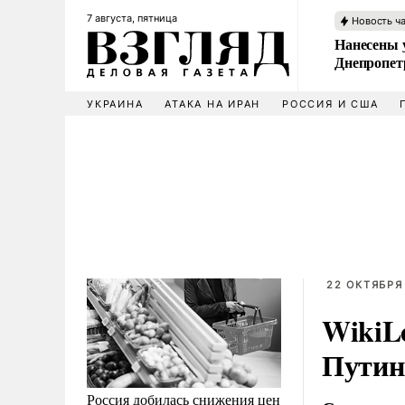
7 августа, пятница
Новость ч
Нанесены 
Днепропет
УКРАИНА
АТАКА НА ИРАН
РОССИЯ И США
22 ОКТЯБРЯ 
WikiLe
Путин
Россия добилась снижения цен