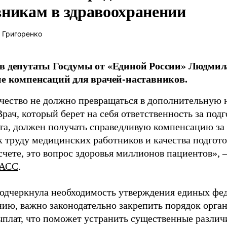
вникам в здравоохранении
 Григоренко
в депутаты Госдумы от «Единой России» Людми
ие компенсаций для врачей-наставников.
чество не должно превращаться в дополнительную
Врач, который берет на себя ответственность за под
та, должен получать справедливую компенсацию за э
 труду медицинских работников и качества подготов
чете, это вопрос здоровья миллионов пациентов», 
АСС
.
одчеркнула необходимость утверждения единых фед
нию, важно законодательно закрепить порядок орга
ыплат, что поможет устранить существенные различ