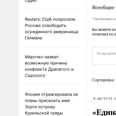
судно
Всеобщие 
Reuters: США попросили
* Организация (
Россию освободить
Вы можете к
осужденного американца
политике по 
Гилмана
Марочко назвал
возможную причину
конфликта Драпатого и
Сырского
Сортировка:
Япония отреагировала на
6 АВГУСТА 2
планы присвоить имя
Зорге острову
«Един
Курильской гряды