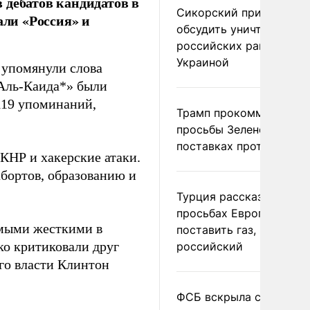
 дебатов кандидатов в
Сикорский призвал
ли «Россия» и
обсудить уничтожение
российских ракет над
Украиной
 упомянули слова
«Аль-Каида*» были
119 упоминаний,
Трамп прокомментиров
просьбы Зеленского о
поставках противораке
КНР и хакерские атаки.
бортов, образованию и
Турция рассказала о
просьбах Европы
амыми жесткими в
поставить газ, но не
ко критиковали друг
российский
его власти Клинтон
ФСБ вскрыла сеть