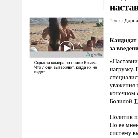
наста
Tекст:
Дарья
Кандидат 
за введен
«Наставни
нагрузку. 
специалис
уважения к
конечном с
Болилой
Т
Политик п
По ее мне
систему в