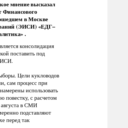
кое мнение высказал
нт Финансового
рошедшем в Москве
ований (ЭИСИ) «ЕДГ–
алитика» .
является консолидация
кой поставить под
ЭИСИ.
ыборы. Цели кукловодов
и, сам процесс при
 намерены использовать
ю повестку, с расчетом
 августа в СМИ
амеренно подставляют
хе перед так