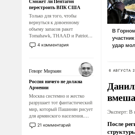
Сможет ли Пентагон
слабым, идти вперед и
перестроить ВПК США
адаптироваться.
Только для того, чтобы
вернуться к довоенному
объему запасов ракет
В Горном
Tomahawk, THAAD и Patriot
участни
США потребуется более трех
4 комментария
удар мол
лет. Даже небольшая война с
медведе
Ираном опустошила
американские арсеналы.
Сложившаяся ситуация
Геворг Мирзаян
6 АВГУСТА 2
означает многолетний период
Россия ничего не должна
Данил
уязвимости США, например,
Армении
перед Китаем.
вмеша
Москва системно и жестко
разрушает тот фантастический
мир, который Пашинян рисует
Эксперт: В
для армянского населения.
После рег
Мир, где политические
21 комментарий
прожекты будут безусловно
структуры