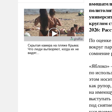
оплачиваться за счет
вмешатель
российских
политолог
налогоплательщиков и где
универси
Еревану за свои поступки не
круглом с
нужно отвечать.
2026: Рас
По оценке
вокруг па
сомнение 
«Яблоко» 
по исполь
этом носи
как рупор
на имеющу
выступать
под снятие
называемо