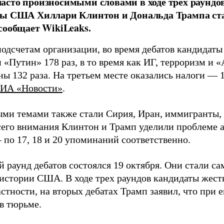
сто произносимыми словами в ходе трех раундов
ты США Хиллари Клинтон и Дональда Трампа ста
сообщает WikiLeaks.
подсчетам организации, во время дебатов кандидаты
 «Путин» 178 раз, в то время как ИГ, терроризм и 
ны 132 раза. На третьем месте оказались налоги — 
ИА «Новости»
.
ми темами также стали Сирия, Иран, иммигранты, 
его внимания Клинтон и Трамп уделили проблеме а
 по 17, 18 и 20 упоминаний соответственно.
 раунд дебатов состоялся 19 октября. Они стали с
истории США. В ходе трех раундов кандидаты жест
астности, на вторых дебатах Трамп заявил, что при 
 в тюрьме.