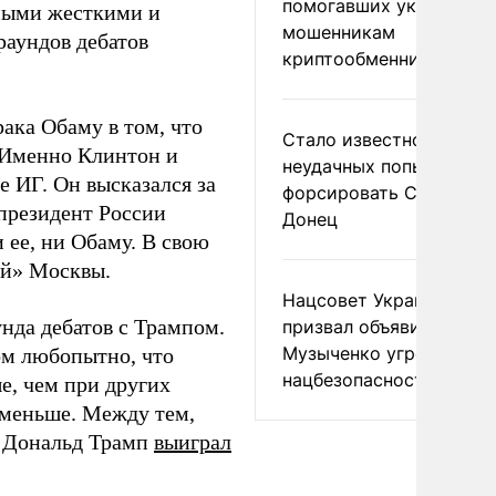
помогавших украински
амыми жесткими и
мошенникам
раундов дебатов
криптообменников
ка Обаму в том, что
Стало известно о
 Именно Клинтон и
неудачных попытках ВС
е ИГ. Он высказался за
форсировать Северски
 президент России
Донец
 ее, ни Обаму. В свою
ой» Москвы.
Нацсовет Украины по Т
нда дебатов с Трампом.
призвал объявить
Музыченко угрозой
ом любопытно, что
нацбезопасности
е, чем при других
 меньше. Между тем,
, Дональд Трамп
выиграл