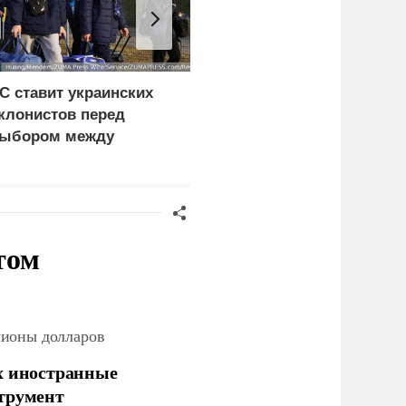
С ставит украинских
Минобороны
клонистов перед
опубликовало видео
ыбором между
удара по
ищетой и фронтом
логистическому центру
ВСУ под Киевом
том
лионы долларов
х иностранные
струмент