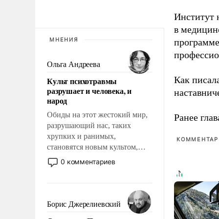
Институт 
в медицине
МНЕНИЯ
программе
профессио
Ольга Андреева
Как писал
Культ психотравмы
разрушает и человека, и
наставнич
народ
Обиды на этот жестокий мир,
Ранее глав
разрушающий нас, таких
хрупких и ранимых,
КОММЕНТАРИ
становятся новым культом,
постепенно вытесняя и
0 комментариев
отменяя традиционное
требование к человеку – быть
мужественным и твердым под
ударами судьбы, брать на себя
Борис Джерелиевский
ответственность, помогать