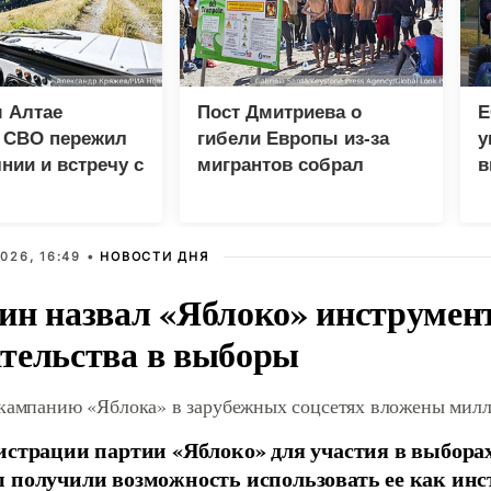
 Алтае
Пост Дмитриева о
Е
к СВО пережил
гибели Европы из-за
у
нии и встречу с
мигрантов собрал
в
м
миллион просмотров в
н
X
026, 16:49 •
НОВОСТИ ДНЯ
ин назвал «Яблоко» инструмен
тельства в выборы
 кампанию «Яблока» в зарубежных соцсетях вложены мил
истрации партии «Яблоко» для участия в выбора
 получили возможность использовать ее как ин