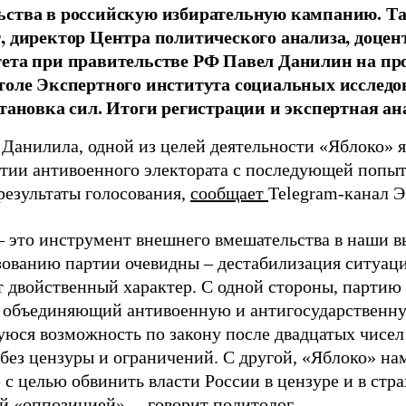
ства в российскую избирательную кампанию. Та
, директор Центра политического анализа, доце
тета при правительстве РФ Павел Данилин на п
толе Экспертного института социальных исслед
становка сил. Итоги регистрации и экспертная ан
 Данилила, одной из целей деятельности «Яблоко» 
ртии антивоенного электората с последующей попыт
результаты голосования,
сообщает
Telegram-канал 
– это инструмент внешнего вмешательства в наши в
зованию партии очевидны – дестабилизация ситуаци
т двойственный характер. С одной стороны, партию
, объединяющий антивоенную и антигосударственну
юся возможность по закону после двадцатых чисел
 без цензуры и ограничений. С другой, «Яблоко» н
 с целью обвинить власти России в цензуре и в стра
й «оппозицией», – говорит политолог.