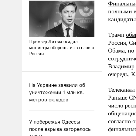
Финальные
полными в
кандидаты
Трамп
обв
Премьер Литвы осадил
Россия, С
министра обороны из-за слов о
Обама, по 
России
сотрудниче
Владимир 
очередь, 
На Украине заявили об
Телекана
уничтожении 1 млн кв.
Раньше C
метров складов
число рес
общенацио
согласно 
У побережья Одессы
финальные
после взрыва загорелось