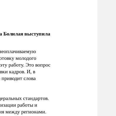
ла Болилая выступила
 неоплачиваемую
готовку молодого
ту работу. Это вопрос
ки кадров. И, в
– приводит слова
еральных стандартов.
низации работы и
ия между регионами.