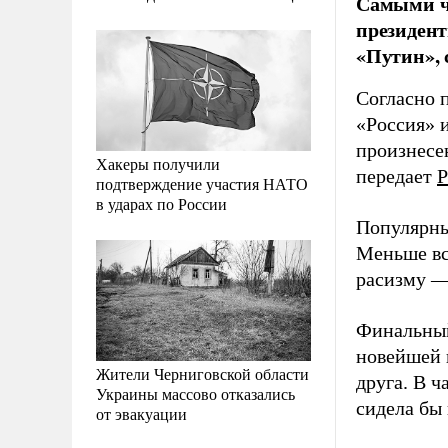
Самыми ча
президен
«Путин», 
Согласно 
«Россия» и
произнесе
Хакеры получили
передает
Р
подтверждение участия НАТО
в ударах по России
Популярны
Меньше вс
расизму —
Финальный
новейшей 
Жители Черниговской области
друга. В ч
Украины массово отказались
сидела бы
от эвакуации