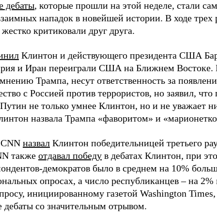
 дебаты
, которые прошли на этой неделе, стали с
заимных нападок в новейшей истории. В ходе трех 
 жестко критиковали друг друга.
инил
Клинтон и действующего президента США Бара
ирия и Иран переиграли США на Ближнем Востоке.
мнению Трампа, несут ответственность за появлени
ство с Россией против террористов, но заявил, что
Путин не только умнее Клинтон, но и не уважает ни
Клинтон назвала Трампа «фаворитом» и «марионетк
л CNN
назвал
Клинтон победительницей третьего рау
NN также
отдавал победу
в дебатах Клинтон, при эт
пондентов-демократов было в среднем на 10% больш
нальных опросах, а число республиканцев – на 2%
опросу, инициированному газетой Washington Times
 дебаты со значительным отрывом.