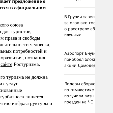
ивает предложение о
рится в официальном
В Грузии завели дело и
за слов экс-госминист
кого союза
о расстреле абхазских
 для туристов,
пленных
м права и свободы
деятельности человека,
льных потребностей и
Аэропорт Внуково
моразвития, познания
приобрел блокпакет
а
сайте
Ростуризма.
акций Домодедово
его туризма не должна
х услуг.
Лидеры сборной Росси
снованные
по гимнастике не
получили визы для
 турбизнеса лишатся
поездки на ЧЕ
звитию инфраструктуры и