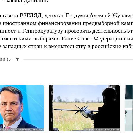
 – заявил Данилин.
а газета ВЗГЛЯД, депутат Госдумы Алексей Журавл
в иностранном финансировании предвыборной кам
нюст и Генпрокуратуру проверить деятельность э
ламентскими выборами. Ранее Совет Федерации
выя
у западных стран к вмешательству в российские изб
И (5)
▼