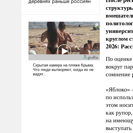
деревнях раньше россиян
структуры
вмешатель
политолог
универси
круглом с
2026: Рас
По оценке
вокруг па
сомнение 
«Яблоко» 
по исполь
этом носи
как рупор
на имеющу
выступать