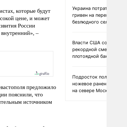
Украина потратила 1 мл
истах, которые будут
гривен на переименова
ысокой цене, и может
безлюдного села
азвития России
и внутренний», –
Власти США сообщили 
рекордной смертности 
плотоядной бактерии
Подросток получил
ножевое ранение в дра
евастополя предложило
на севере Москвы
ции пояснили, что
нительным источником