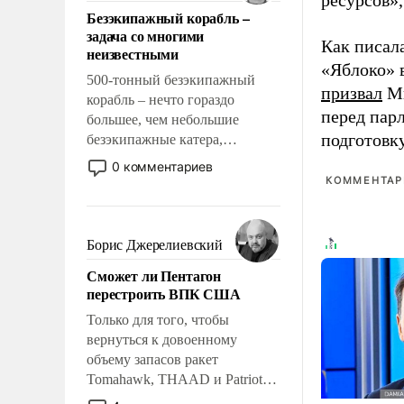
ресурсов»,
ответственность, помогать
Безэкипажный корабль –
слабым, идти вперед и
задача со многими
адаптироваться.
Как писал
неизвестными
«Яблоко» 
500-тонный безэкипажный
призвал
Ми
корабль – нечто гораздо
перед пар
большее, чем небольшие
подготовк
безэкипажные катера,
применение которых уже
0 комментариев
стало обыденностью. Задача по
КОММЕНТАРИ
созданию такого корабля очень
сложна и амбициозна. Однако
и ее реализация радикально
Борис Джерелиевский
поднимет наши боевые
Сможет ли Пентагон
возможности.
перестроить ВПК США
Только для того, чтобы
вернуться к довоенному
объему запасов ракет
Tomahawk, THAAD и Patriot
США потребуется более трех