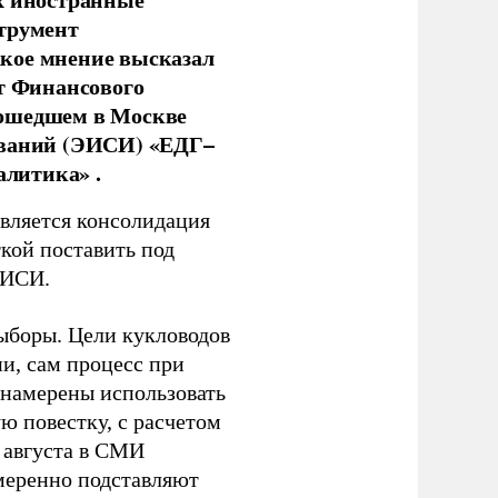
струмент
кое мнение высказал
нт Финансового
рошедшем в Москве
ований (ЭИСИ) «ЕДГ–
алитика» .
является консолидация
кой поставить под
ЭИСИ.
ыборы. Цели кукловодов
и, сам процесс при
 намерены использовать
ю повестку, с расчетом
 августа в СМИ
амеренно подставляют