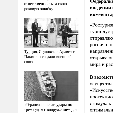
Федеральн
ответственность за свою
введении 
роковую ошибку
комментар
«Ростуриз
туриндуст
отправляю
россиян, 
направлен
Турция, Саудовская Аравия и
Пакистан создали военный
открывающ
союз
мира и ра
В ведомст
осуществл
«Искусств
протекцио
стимула к
«Герани» нанесли удары по
трем судам с вооружением для
оптимальн