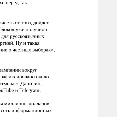
хе перед так
висеть от того, дойдет
блоко» уже получило
а для русскоязычных
ртией. Ну и такая
ние о честных выборах»,
кампании вокруг
о зафиксировано около
 отмечает Данилин,
ouTube и Telegram.
ны миллионы долларов.
ю сеть информационных