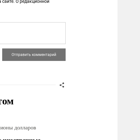
 сайте. О редакционной
том
лионы долларов
х иностранные