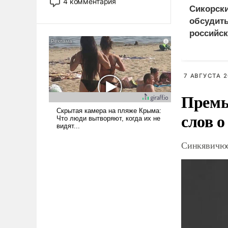
4 комментария
лет. Даже небольшая война с
Сикорск
Ираном опустошила
обсудить
американские арсеналы.
российск
Сложившаяся ситуация
Украино
означает многолетний период
уязвимости США, например,
перед Китаем.
7 АВГУСТА 2
Премь
слов о
Синкявичюс