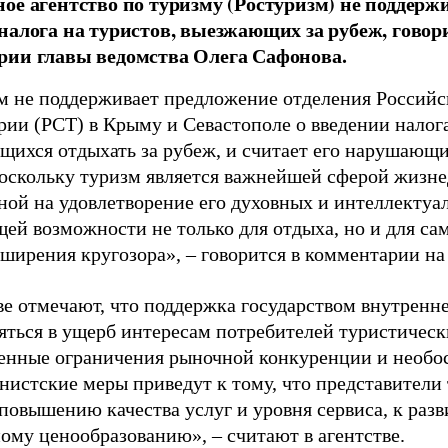
ое агентство по туризму (Ростуризм) не поддерж
налога на туристов, выезжающих за рубеж, гово
ии главы ведомства Олега Сафонова.
м не поддерживает предложение отделения Российс
рии (РСТ) в Крыму и Севастополе о введении налога
щихся отдыхать за рубеж, и считает его нарушающи
поскольку туризм является важнейшей сферой жизне
ной на удовлетворение его духовных и интеллектуа
ей возможности не только для отдыха, но и для са
сширения кругозора», – говорится в комментарии н
ве отмечают, что поддержка государством внутренн
яться в ущерб интересам потребителей туристически
енные ограничения рыночной конкуренции и необо
нистские меры приведут к тому, что представители
 повышению качества услуг и уровня сервиса, к ра
ому ценообразованию», – считают в агентстве.