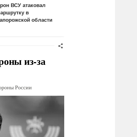
рон ВСУ атаковал
Нанесены удары по
аршрутку в
логистике ВСУ в
апорожской области
Харьковской и
Днепропетровской
областях
роны из-за
тороны России