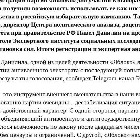
 получили возможность использовать ее как ин
ства в российскую избирательную кампанию. Та
, директор Центра политического анализа, доце
тета при правительстве РФ Павел Данилин на п
толе Экспертного института социальных исслед
становка сил. Итоги регистрации и экспертная ан
 Данилила, одной из целей деятельности «Яблоко» 
ртии антивоенного электората с последующей попыт
результаты голосования,
сообщает
Telegram-канал 
– это инструмент внешнего вмешательства в наши в
зованию партии очевидны – дестабилизация ситуаци
т двойственный характер. С одной стороны, партию
, объединяющий антивоенную и антигосударственну
юся возможность по закону после двадцатых чисел
 без цензуры и ограничений. С другой, «Яблоко» н