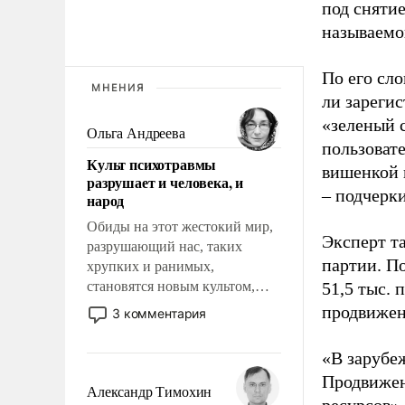
под снятие
называемо
По его сло
МНЕНИЯ
ли зареги
«зеленый 
Ольга Андреева
пользовате
Культ психотравмы
вишенкой 
разрушает и человека, и
– подчерк
народ
Обиды на этот жестокий мир,
Эксперт т
разрушающий нас, таких
партии. П
хрупких и ранимых,
становятся новым культом,
51,5 тыс.
постепенно вытесняя и
продвижени
3 комментария
отменяя традиционное
требование к человеку – быть
«В зарубе
мужественным и твердым под
Продвижен
ударами судьбы, брать на себя
Александр Тимохин