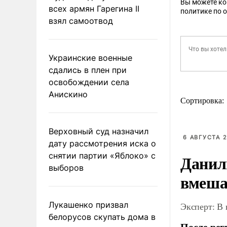
Вы можете к
всех армян Гарегина II
политике по 
взял самоотвод
Украинские военные
сдались в плен при
освобождении села
Анискино
Сортировка:
Верховный суд назначил
6 АВГУСТА 2
дату рассмотрения иска о
снятии партии «Яблоко» с
Данил
выборов
вмеша
Лукашенко призвал
Эксперт: В
белорусов скупать дома в
После рег