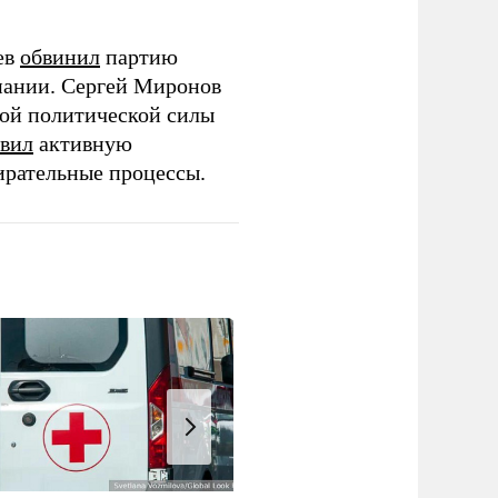
ев
обвинил
партию
пании. Сергей Миронов
той политической силы
вил
активную
ирательные процессы.