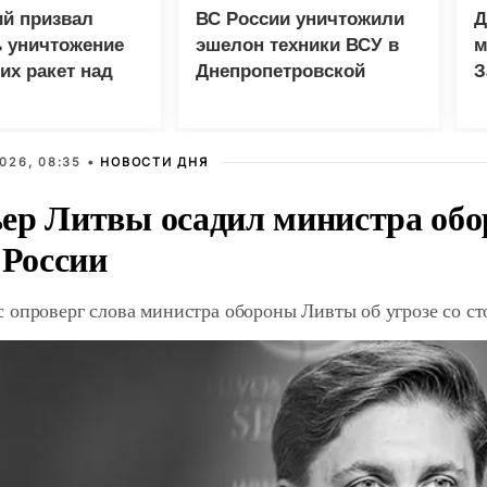
ий призвал
ВС России уничтожили
Д
 уничтожение
эшелон техники ВСУ в
м
их ракет над
Днепропетровской
З
й
области
026, 08:35 •
НОВОСТИ ДНЯ
ер Литвы осадил министра обо
 России
 опроверг слова министра обороны Ливты об угрозе со с