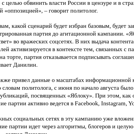
 с целью обвинить власти России в цензуре и в стра
й «оппозицией», – говорит политолог.
вам, какой сценарий будет избран базовым, будет за
стрированная партия до агитационной кампании. «Я
свет» во вражеских соцсетях. В них выдача контент
лей активизируется в контексте тем, связанных с па
на торте, партия отказывается подписывать соглаше
ивает Данилин.
акже привел данные о масштабах информационной 
о словам политолога, с июня по начало августа был
 публикаций, посвященных «Яблоку». При этом, как
е партии активно ведется в Facebook, Instagram, Y
жных социальных сетях в эту кампанию уже вложе
ие партии идет через алгоритмы, блогеров и целу