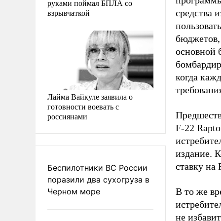
программы 
руками поймал БПЛА со
взрывчаткой
средства 
пользоват
бюджетов, 
основной 
бомбардир
когда каж
требования
Лайма Вайкуле заявила о
готовности воевать с
Предшеств
россиянами
F-22 Rapto
истребите
издание. К
ставку на 
Беспилотники ВС России
поразили два сухогруза в
В то же вр
Черном море
истребител
не избави