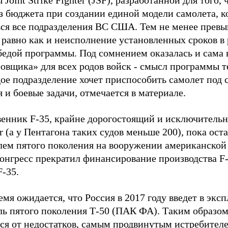
Joint Strike Fighter (JSF), разработанной для того,
из бюджета при создании единой модели самолета, к
ься все подразделения ВС США. Тем не менее прев
равно как и неисполнение установленных сроков в 
бедой программы. Под сомнением оказалась и сама
овщика» для всех родов войск - смысл программы те
дое подразделение хочет приспособить самолет под
 и боевые задачи, отмечается в материале.
енник F-35, крайне дорогостоящий и исключитель
r (а у Пентагона таких судов меньше 200), пока ос
лем пятого поколения на вооружении американской 
онгресс прекратил финансирование производства F-2
F-35.
емя ожидается, что Россия в 2017 году введет в эк
ь пятого поколения Т-50 (ПАК ФА). Таким образом,
тся от недостатков, самым продвинутым истребите