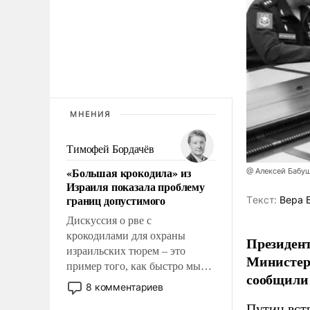
МНЕНИЯ
Тимофей Бордачёв
«Большая крокодила» из
@ Алексей Бабу
Израиля показала проблему
границ допустимого
Tекст:
Вера 
Дискуссия о рве с
крокодилами для охраны
Президент
израильских тюрем – это
Министер
пример того, как быстро мы
сообщили 
двигаемся по пути
8 комментариев
революционных изменений.
Путин вст