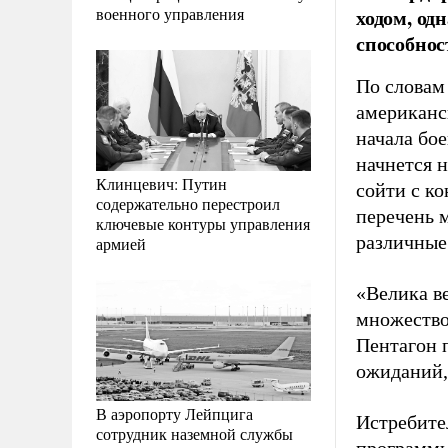
военного управления
ходом, од
способнос
По словам
американск
начала бо
начнется н
Клинцевич: Путин
сойти с ко
содержательно перестроил
перечень 
ключевые контуры управления
различные
армией
«Велика в
множество 
Пентагон 
ожиданий,
В аэропорту Лейпцига
Истребите
сотрудник наземной службы