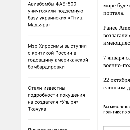
Авиабомбы ФАБ-500
мире буде
уничтожили подземную
портала.
базу украинских «Птиц
Мадьяра»
Ранее Ame
возлагали
имеющиеся
Мэр Хиросимы выступил
с критикой России в
7 января 
годовщину американской
военно-пол
бомбардировки
22 октябр
слишком д
Стали известны
подробности покушения
на создателя «Упыря»
Вы можете к
Ткачука
политике по 
Пушков высмеял