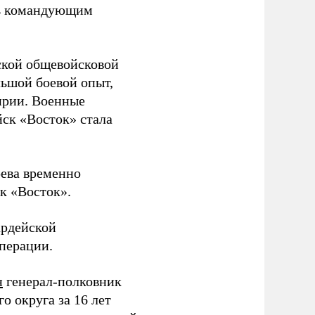
ть командующим
ской общевойсковой
льшой боевой опыт,
ирии. Военные
йск «Восток» стала
рева временно
к «Восток».
ардейской
операции.
н
генерал-полковник
 округа за 16 лет