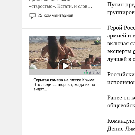
Путин
пре
«старостью». Кстати, и слово-
группиров
то это уже стараются не
25 комментариев
использовать – так же, как
«бабка», «дед», – хотя бы в
Герой Рос
образованной среде, потому
армией и 
что оно уже несет негативные
включая с
коннотации.
эксперты
лучшей в 
Российски
исполняющ
Ранее он 
общевойск
Командую
Денис Лям