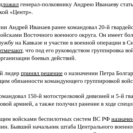
дложил
генерал-полковнику Андрею Иванаеву ста
кой «Центр».
сии Андрей Иванаев ранее командовал 20-й гвардей
войсками Восточного военного округа. Он имеет бо
лужбу на Кавказе и участие в военной операции в С
отмечают
, что под его руководством группировка во
организации боевых действий.
й лидер
принял решение
о назначении Петра Болга
им обязанности командующего группировкой войс
командовал 150-й мотострелковой дивизией и 5-й гв
овой армией, а также получил ранение в ходе спец
щим войсками беспилотных систем ВС РФ
назначе
ин. Бывший начальник штаба Центрального военного