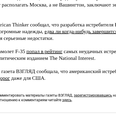
т располагать Москва, а не Вашингтон, заключают 
rican Thinker сообщал, что разработка истребителя
 огромные надежды,
едва ли когда-нибудь завершитс
 серьезные недостатки.
самолет F-35
попал в рейтинг
самых неудачных истре
итическим изданием The National Interest.
я газета ВЗГЛЯД сообщала, что американский истре
орог
даже для США.
омментировать материалы газеты ВЗГЛЯД,
зарегистрировавшись
на
отношению к комментариям читайте
здесь
.