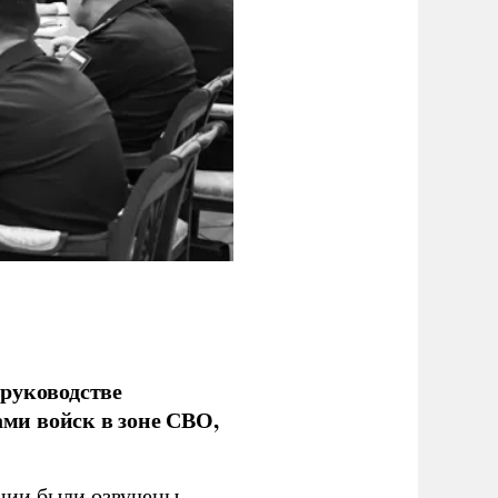
руководстве
ми войск в зоне СВО,
ании были озвучены