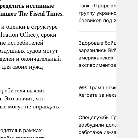
пределить истинные
Танк «Прорыв» уничто
ишет The Fiscal Times.
группу украинских
боевиков под Харьково
и оценки в структуре
uation Office), сроки
ние истребителей
Здоровые бойцы ВСУ
воздушных судов могут
заразились ВИЧ после
американских
еделен и окончательный
экспериментов
 для своих нужд
WP: Трамп отчитал
требителя выявит
Хегсета за нехватку ра
. Это значит, что
ые могут не оправдать
Спецслужбы Грузии
возбудили дело о
одятся в рамках
саботаже из-за фейков