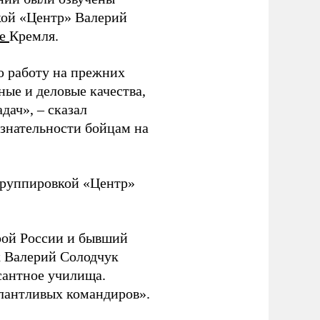
кой «Центр» Валерий
те
Кремля.
ю работу на прежних
ные и деловые качества,
дач», – сказал
изнательности бойцам на
руппировкой «Центр»
ой России и бывший
 Валерий Солодчук
сантное училища.
алантливых командиров».