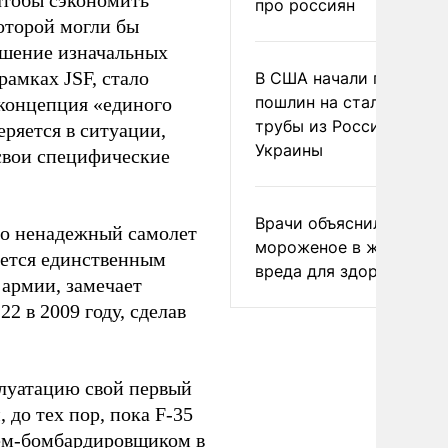
 чтобы сэкономить
про россиян
оторой могли бы
ышение изначальных
рамках JSF, стало
В США начали пересмо
пошлин на стальные
 концепция «единого
трубы из России и с
ряется в ситуации,
Украины
 свои специфические
Врачи объяснили, как е
но ненадежный самолет
мороженое в жару без
тается единственным
вреда для здоровья
армии, замечает
2 в 2009 году, сделав
сплуатацию свой первый
 до тех пор, пока F-35
лем-бомбардировщиком в