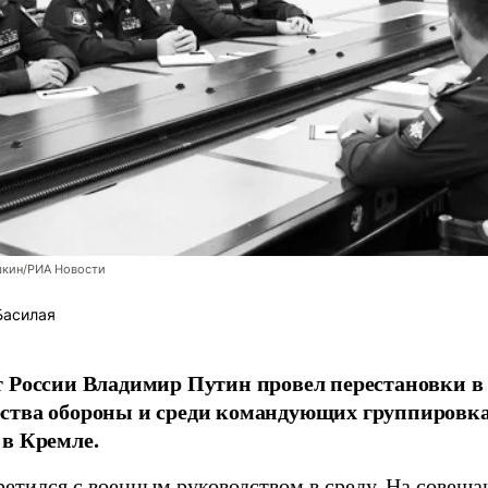
шкин/РИА Новости
Басилая
 России Владимир Путин провел перестановки в 
ства обороны и среди командующих группировка
в Кремле.
ретился с военным руководством в среду. На совещ