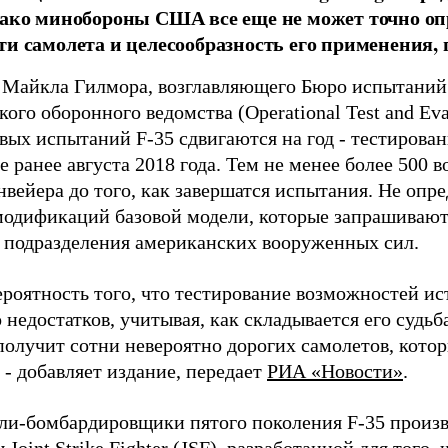
нако минобороны США все еще не может точно о
ти самолета и целесообразность его применения, п
 Майкла Гилмора, возглавляющего Бюро испытаний 
ого оборонного ведомства (Operational Test and Eval
евых испытаний F-35 сдвигаются на год - тестирова
е ранее августа 2018 года. Тем не менее более 500 
нвейера до того, как завершатся испытания. Не опр
модификаций базовой модели, которые запрашивают
 подразделения американских вооруженных сил.
ероятность того, что тестирование возможностей ис
недостатков, учитывая, как складывается его судьба
получит сотни невероятно дорогих самолетов, котор
 - добавляет издание, передает
РИА «Новости»
.
ли-бомбардировщики пятого поколения F-35 произв