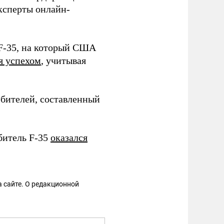
эксперты онлайн-
 F-35, на который США
я успехом
, учитывая
бителей, составленный
битель F-35
оказался
 сайте. О редакционной