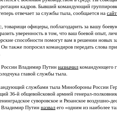
 ротации кадров. Бывший командующий группиров
теперь отвечает за службы тыла, сообщается на
сай
ас, товарищи офицеры, поблагодарить за вашу боеву
разить уверенность в том, что ваш боевой опыт, лич
рские способности помогут вам в решении новых за
. Он также попросил командиров передать слова пр
.
 России Владимир Путин
назначил
командующего г
олодчука главой службы тыла.
андующий службами тыла Минобороны России Гер
ий 36-й общевойсковой армией генерал-полковник
енинградское суворовское и Рязанское воздушно-де
т Владимир Путин
назвал
его «одним из наиболее т