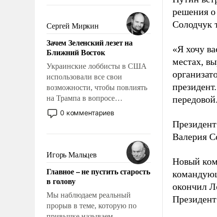
То, что несколько лет назад
решения о
было образом для
псевдонаучной фантастики,
Солодчук 
Сергей Миркин
стало всерьез обсуждаемой
Зачем Зеленский лезет на
идеей.
«Я хочу в
Ближний Восток
местах, вы
Украинские лоббисты в США
организато
использовали все свои
президент
возможности, чтобы повлиять
на Трампа в вопросе
передовой
предоставления вооружений
0 комментариев
своим нанимателям. Вероятно,
Президент
кому-то из тех, кто
Валерия С
консультирует Киев, пришла в
голову мысль: хорошо бы
Игорь Мальцев
Новый ком
продемонстрировать, что
Главное – не пустить старость
Украина вступила в
командующ
в голову
вооруженное противостояние
окончил Л
с Ираном.
Мы наблюдаем реальный
Президен
прорыв в теме, которую по
привычке называем