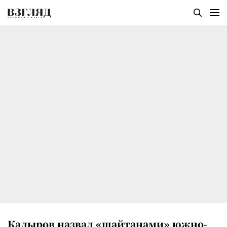
Кадыров назвал «шайтанами» южно-