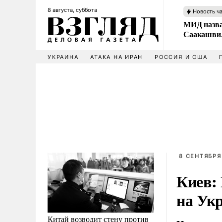
8 августа, суббота
Новость ч
МИД назва
Саакашвил
УКРАИНА
АТАКА НА ИРАН
РОССИЯ И США
8 СЕНТЯБРЯ 
Киев: 
на Укр
Китай возводит стену против