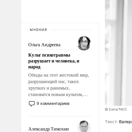
МНЕНИЯ
Ольга Андреева
Культ психотравмы
разрушает и человека, и
народ
Обиды на этот жестокий мир,
разрушающий нас, таких
хрупких и ранимых,
становятся новым культом,
постепенно вытесняя и
9 комментариев
отменяя традиционное
@ Zuma/ТАСС
требование к человеку – быть
мужественным и твердым под
Tекст:
Валер
ударами судьбы, брать на себя
Александр Тимохин