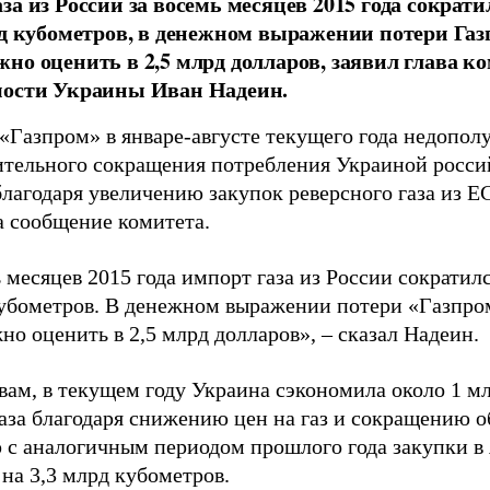
за из России за восемь месяцев 2015 года сократил
рд кубометров, в денежном выражении потери Га
но оценить в 2,5 млрд долларов, заявил глава к
мости Украины Иван Надеин.
«Газпром» в январе-августе текущего года недополу
чительного сокращения потребления Украиной росси
благодаря увеличению закупок реверсного газа из Е
а сообщение комитета.
 месяцев 2015 года импорт газа из России сократилс
кубометров. В денежном выражении потери «Газпро
о оценить в 2,5 млрд долларов», – сказал Надеин.
вам, в текущем году Украина сэкономила около 1 м
газа благодаря снижению цен на газ и сокращению о
 с аналогичным периодом прошлого года закупки в 
на 3,3 млрд кубометров.