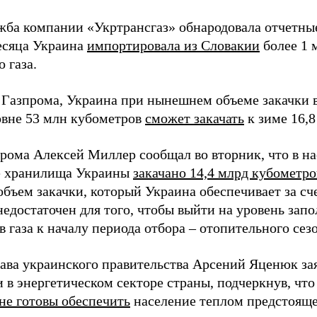
жба компании «Укртрансгаз» обнародовала отчетные 
есяца Украина
импортировала из Словакии
более 1 
 газа.
 Газпрома, Украина при нынешнем объеме закачки 
ровне 53 млн кубометров
сможет закачать
к зиме 16,8
прома Алексей Миллер сообщал во вторник, что в на
е хранилища Украины
закачано 14,4 млрд кубометро
объем закачки, который Украина обеспечивает за сч
недостаточен для того, чтобы выйти на уровень зап
 газа к началу периода отбора – отопительного сезо
лава украинского правительства Арсений Яценюк за
 в энергетическом секторе страны, подчеркнув, что
не готовы обеспечить
население теплом предстояще