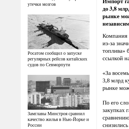
Импорт га
утечки мозгов
до 3,8 мл
рынке мож
независи
Компания 
из-за зна
топлива» 
Росатом сообщил о запуске
ссылкой н
регулярных рейсов китайских
судов по Севморпути
«За восемь
3,8 млрд 
рынке можн
По его сло
закупках 
Замглавы Минстроя сравнил
сравнению
качество жилья в Нью-Йорке и
России
снизились 