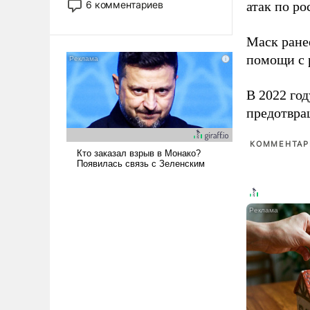
6 комментариев
атак по ро
лет. Даже небольшая война с
Ираном опустошила
Маск ран
американские арсеналы.
помощи с 
Сложившаяся ситуация
означает многолетний период
уязвимости США, например,
В 2022 го
перед Китаем.
предотвра
КОММЕНТАРИ