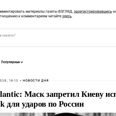
омментировать материалы газеты ВЗГЛЯД,
зарегистрировавшись
на
отношению к комментариям читайте
здесь
.
026, 19:12 •
НОВОСТИ ДНЯ
lantic: Маск запретил Киеву ис
nk для ударов по России