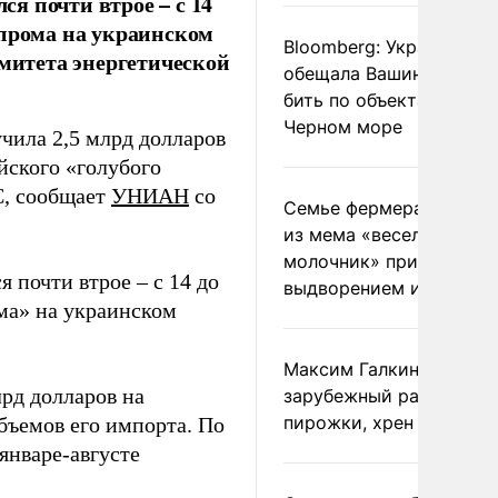
ся почти втрое – с 14
зпрома на украинском
Bloomberg: Украина
омитета энергетической
обещала Вашингтону не
бить по объектам КТК в
Черном море
чила 2,5 млрд долларов
йского «голубого
С, сообщает
УНИАН
со
Семье фермера Уолкер
из мема «веселый
молочник» пригрозили
я почти втрое – с 14 до
выдворением из Росси
ма» на украинском
Максим Галкин добавил
лрд долларов на
зарубежный райдер
пирожки, хрен и морс
бъемов его импорта. По
январе-августе