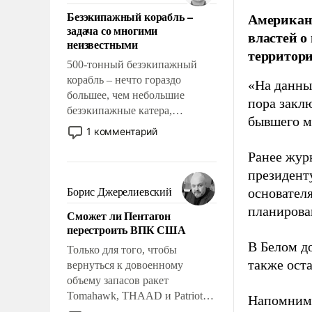
ответственность, помогать
Безэкипажный корабль –
Американ
слабым, идти вперед и
задача со многими
властей о
адаптироваться.
неизвестными
территори
500-тонный безэкипажный
корабль – нечто гораздо
«На данны
большее, чем небольшие
пора закл
безэкипажные катера,
бывшего м
применение которых уже
1 комментарий
стало обыденностью. Задача по
Ранее жур
созданию такого корабля очень
сложна и амбициозна. Однако
президент
и ее реализация радикально
основател
Борис Джерелиевский
поднимет наши боевые
планирова
Сможет ли Пентагон
возможности.
перестроить ВПК США
В Белом д
Только для того, чтобы
также оста
вернуться к довоенному
объему запасов ракет
Tomahawk, THAAD и Patriot
Напомним
США потребуется более трех