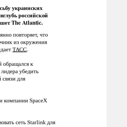
сьбу украинских
 вглубь российской
ет The Atlantic.
нно повторяет, что
чник из окружения
едает
ТАСС
.
й обращался к
 лидера убедить
 связи для
ли компании SpaceX
овать сеть Starlink для