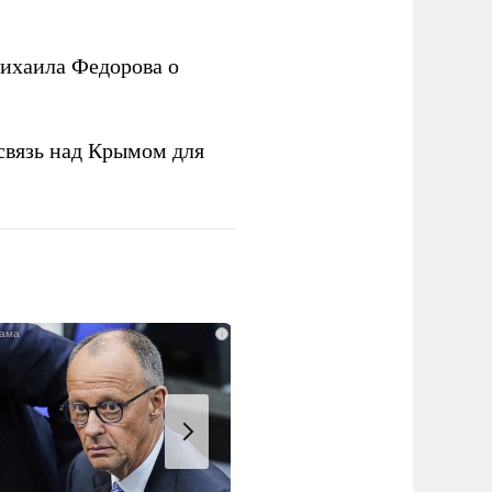
ихаила Федорова о
связь над Крымом для
i