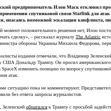
ский предприниматель Илон Маск отклонил про
 применении спутниковой связи Starlink для атак
и, опасаясь возможной эскалации конфликта, пиш
й момент положительного решения нет, Илон постоя
ючать сделку», – рассказал журналу
The Atlantic
исто
инистра обороны Украины Михаила Федорова, пер
налисты издания отмечали, что Владимир Зеленски
у США Дональду Трампу. Он просил американского
я SpaceX изменить позицию по вопросу спутниковой
ния атак.
оме ситуацию пока не комментируют. Представите
вили без ответа запросы журналистов.
, Зеленский
обратился
к Трампу с просьбой задейств