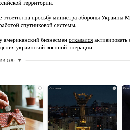
ссийской территории.
ее
ответил
на просьбу министра обороны Украины М
работой спутниковой системы.
ду американский бизнесмен
отказался
активировать 
щения украинской военной операции.
И (28)
▼
i
i