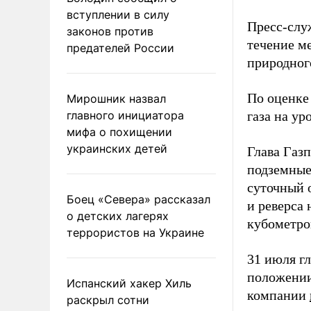
вступлении в силу
Пресс-слу
законов против
течение м
предателей России
природного
По оценке
Мирошник назвал
главного инициатора
газа на у
мифа о похищении
украинских детей
Глава Газ
подземны
суточный 
Боец «Севера» рассказал
и реверса 
о детских лагерях
кубометров
террористов на Украине
31 июля г
положении
Испанский хакер Хиль
компании
раскрыл сотни