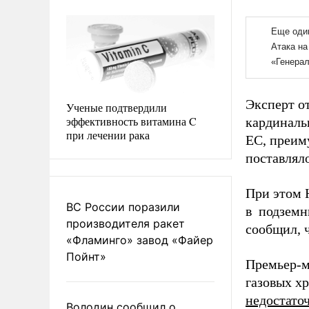
Эксперт от
Ученые подтвердили
эффективность витамина C
кардинальн
при лечении рака
ЕС, преиму
поставляло
При этом Н
ВС России поразили
в подземн
производителя ракет
сообщил, ч
«Фламинго» завод «Файер
Пойнт»
Премьер-м
газовых х
недостато
Володин сообщил о