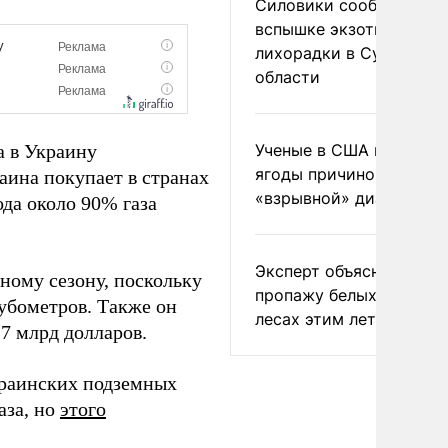
Силовики сообщили о
вспышке экзотической
лихорадки в Сумской
области
а в Украину
Ученые в США назвали 
ягоды причиной
аина покупает в странах
«взрывной» диареи
ода около 90% газа
Эксперт объяснил
ьному сезону, поскольку
пропажу белых грибов 
убометров. Также он
лесах этим летом
,7 млрд долларов.
краинских подземных
аза, но
этого