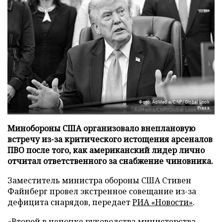
Фото: AdMedia/CNP/Global Look
Press
Минобороны США организовало внеплановую
встречу из-за критического истощения арсеналов
ПВО после того, как американский лидер лично
отчитал ответственного за снабжение чиновника.
Заместитель министра обороны США Стивен
Файнберг провел экстренное совещание из-за
дефицита снарядов, передает
РИА «Новости»
.
«Второй в цепочке руководства министерства