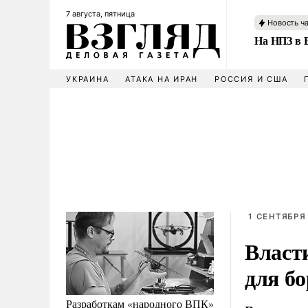
7 августа, пятница
Новость ч
На НПЗ в 
УКРАИНА
АТАКА НА ИРАН
РОССИЯ И США
1 СЕНТЯБРЯ 
Власт
для б
Разработкам «народного ВПК»