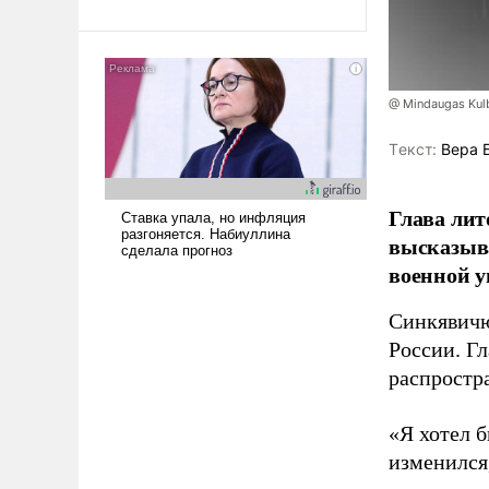
@ Mindaugas Kul
Tекст:
Вера 
Глава лит
высказыв
военной у
Синкявичю
России. Гл
распростр
«Я хотел б
изменился