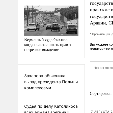
государств
иракские в
государст
Аравии, С
* Организация (
Верховный суд объяснил,
когда нельзя лишать прав за
Вы можете к
нетрезвое вождение
политике по 
Захарова объяснила
выпад президента Польши
комплексами
Сортировка:
Судья по делу Католикоса
всех армян Гарегина II
7 АВГУСТА 2