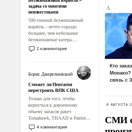
слабым, идти вперед и
задача со многими
адаптироваться.
неизвестными
500-тонный безэкипажный
корабль – нечто гораздо
большее, чем небольшие
безэкипажные катера,
применение которых уже
2 комментария
стало обыденностью. Задача по
созданию такого корабля очень
сложна и амбициозна. Однако
Кто зака
и ее реализация радикально
Монако?
Борис Джерелиевский
поднимет наши боевые
связь с 
Сможет ли Пентагон
возможности.
перестроить ВПК США
Только для того, чтобы
вернуться к довоенному
6 АВГУСТА 2
объему запасов ракет
СМИ с
Tomahawk, THAAD и Patriot
США потребуется более трех
произ
4 комментария
лет. Даже небольшая война с