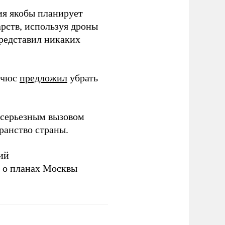
ия якобы планирует
рств, используя дроны
представил никаких
ичюс
предложил
убрать
серьезным вызовом
ранство страны.
ий
а о планах Москвы