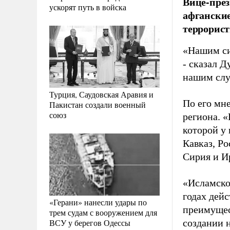
Вице-през
ускорят путь в войска
афганские
террорист
«Нашим си
- сказал Д
нашим слу
Турция, Саудовская Аравия и
По его мне
Пакистан создали военный
союз
региона. 
которой у 
Кавказ, Р
Сирия и Ир
«Исламско
годах дей
«Герани» нанесли удары по
преимущес
трем судам с вооружением для
ВСУ у берегов Одессы
создании 