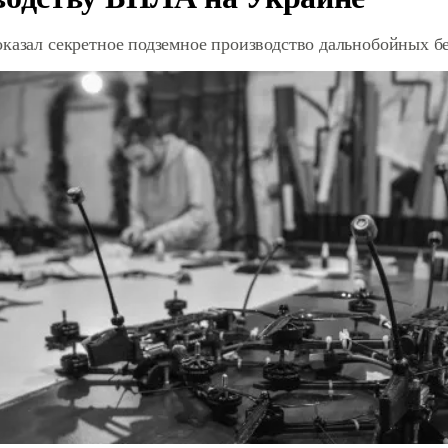
оказал секретное подземное производство дальнобойных б