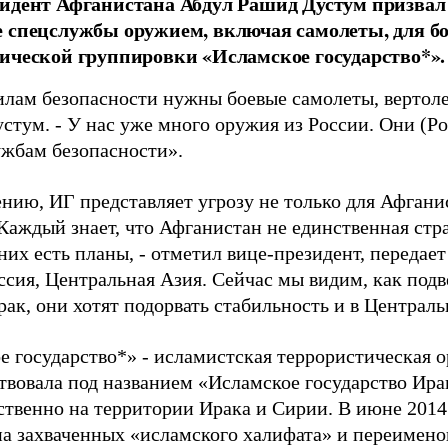
идент Афганистана Абдул Рашид Дустум призвал
 спецслужбы оружием, включая самолеты, для б
ической группировки «Исламское государство*».
лам безопасности нужны боевые самолеты, вертоле
устум. - У нас уже много оружия из России. Они (
жбам безопасности».
нию, ИГ представляет угрозу не только для Афганис
«Каждый знает, что Афганистан не единственная стр
них есть планы, - отметил вице-президент, передает
оссия, Центральная Азия. Сейчас мы видим, как по
ак, они хотят подорвать стабильность и в Централ
е государство*» - исламистская террористическая о
ствовала под названием «Исламское государство Ира
твенно на территории Ирака и Сирии. В июне 2014 
на захваченных «исламского халифата» и переимено