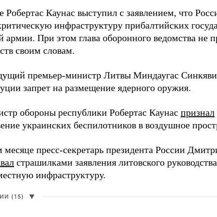
е Робертас Каунас выступил с заявлением, что Росс
 критическую инфраструктуру прибалтийских госуда
й армии. При этом глава оборонного ведомства не 
ств своим словам.
дущий премьер-министр Литвы Миндаугас Синкяв
туции запрет на размещение ядерного оружия.
истр обороны республики Робертас Каунас
признал
ение украинских беспилотников в воздушное прост
 месяце пресс-секретарь президента России Дмитр
звал
страшилками заявления литовского руководств
 местную инфраструктуру.
И (15)
▼