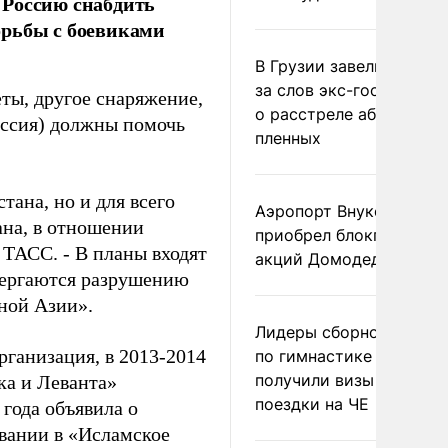
 Россию снабдить
орьбы с боевиками
В Грузии завели дело и
за слов экс-госминист
ты, другое снаряжение,
о расстреле абхазских
Россия) должны помочь
пленных
тана, но и для всего
Аэропорт Внуково
ана, в отношении
приобрел блокпакет
 ТАСС. - В планы входят
акций Домодедово
двергаются разрушению
ьной Азии».
Лидеры сборной Росси
рганизация, в 2013-2014
по гимнастике не
получили визы для
ка и Леванта»
поездки на ЧЕ
года объявила о
вании в «Исламское