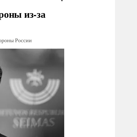
роны из-за
тороны России