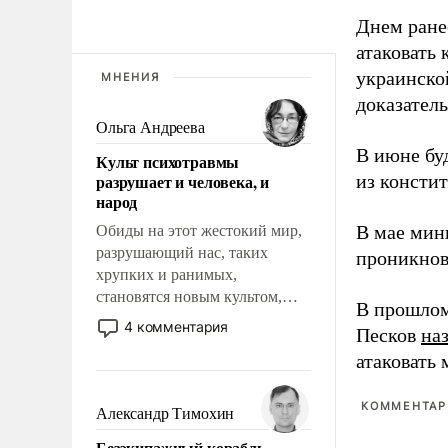
Днем ране
атаковать
украинско
МНЕНИЯ
доказатель
Ольга Андреева
В июне бу
Культ психотравмы
разрушает и человека, и
из консти
народ
В мае мин
Обиды на этот жестокий мир,
разрушающий нас, таких
проникнов
хрупких и ранимых,
становятся новым культом,
В прошлом
постепенно вытесняя и
4 комментария
Песков
на
отменяя традиционное
атаковать
требование к человеку – быть
мужественным и твердым под
ударами судьбы, брать на себя
КОММЕНТАРИ
Александр Тимохин
ответственность, помогать
Безэкипажный корабль –