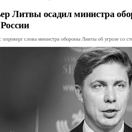
ер Литвы осадил министра обо
 России
 опроверг слова министра обороны Ливты об угрозе со с