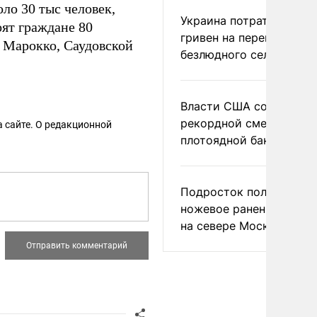
ло 30 тыс человек,
Украина потратила 1 мл
оят граждане 80
гривен на переименова
, Марокко, Саудовской
безлюдного села
Власти США сообщили 
рекордной смертности 
 сайте. О редакционной
плотоядной бактерии
Подросток получил
ножевое ранение в дра
на севере Москвы