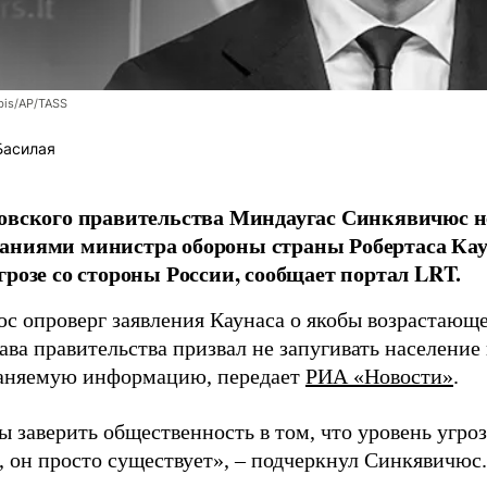
bis/AP/TASS
Басилая
овского правительства Миндаугас Синкявичюс не
аниями министра обороны страны Робертаса Кау
грозе со стороны России, сообщает портал LRT.
с опроверг заявления Каунаса о якобы возрастающе
ава правительства призвал не запугивать население
аняемую информацию, передает
РИА «Новости»
.
ы заверить общественность в том, что уровень угро
, он просто существует», – подчеркнул Синкявичюс.