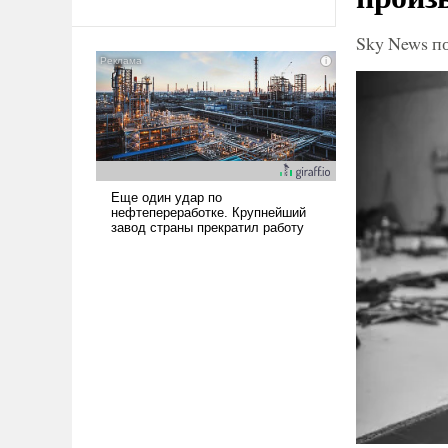
Ираном опустошила
Sky News п
американские арсеналы.
Сложившаяся ситуация
означает многолетний период
уязвимости США, например,
перед Китаем.