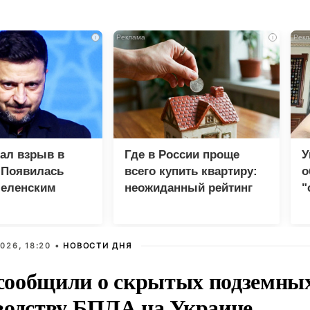
i
i
зал взрыв в
Где в России проще
У
 Появилась
всего купить квартиру:
о
Зеленским
неожиданный рейтинг
"
с
026, 18:20 •
НОВОСТИ ДНЯ
ообщили о скрытых подземных 
водству БПЛА на Украине