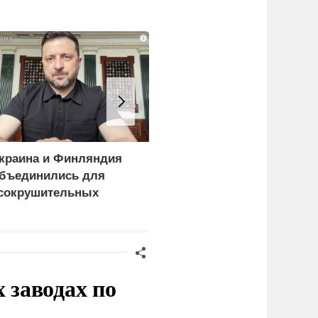
i
краина и Финляндия
«Генерал-провал»: кака
бъединились для
правда выяснилась про
сокрушительных
Драпатого
анкций" против России
заводах по