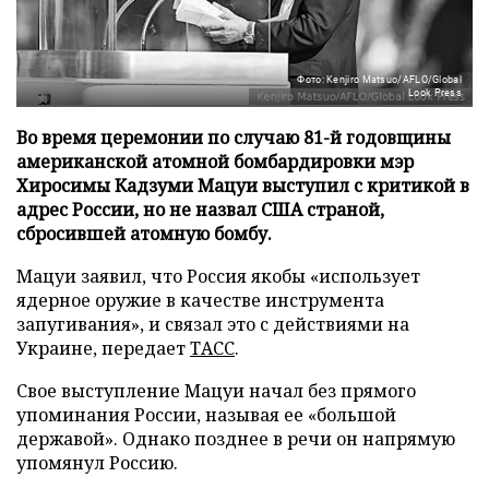
Фото: Kenjiro Matsuo/AFLO/Global
Look Press
Во время церемонии по случаю 81-й годовщины
американской атомной бомбардировки мэр
Хиросимы Кадзуми Мацуи выступил с критикой в
адрес России, но не назвал США страной,
сбросившей атомную бомбу.
Мацуи заявил, что Россия якобы «использует
ядерное оружие в качестве инструмента
запугивания», и связал это с действиями на
Украине, передает
ТАСС
.
Свое выступление Мацуи начал без прямого
упоминания России, называя ее «большой
державой». Однако позднее в речи он напрямую
упомянул Россию.