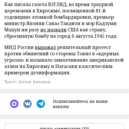
Как писала газета ВЗГЛЯД, во время траурной
церемонии в Хиросиме, посвященной 81-й
годовщине атомной бомбардировки, премьер-
министр Японии Санаэ Такаити и мэр Кадзуми
Мацуи ни разу
не назвали
США как страну,
сбросившую бомбу на город 6 августа 1945 года.
МИД России
выражал
решительный протест
против обвинений со стороны Токио в «ядерных
угрозах» и называло замалчивание американской
атаки на Хиросиму и Нагасаки классическим
примером дезинформации.
Текст: Антон Антонов
Подписывайтесь на наши
каналы
Читать комментарии
(33)