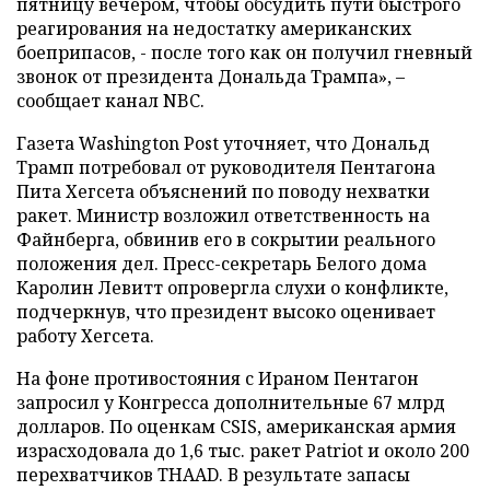
пятницу вечером, чтобы обсудить пути быстрого
реагирования на недостатку американских
боеприпасов, - после того как он получил гневный
звонок от президента Дональда Трампа», –
сообщает канал NBC.
Газета Washington Post уточняет, что Дональд
Трамп потребовал от руководителя Пентагона
Пита Хегсета объяснений по поводу нехватки
ракет. Министр возложил ответственность на
Файнберга, обвинив его в сокрытии реального
положения дел. Пресс-секретарь Белого дома
Каролин Левитт опровергла слухи о конфликте,
подчеркнув, что президент высоко оценивает
работу Хегсета.
На фоне противостояния с Ираном Пентагон
запросил у Конгресса дополнительные 67 млрд
долларов. По оценкам CSIS, американская армия
израсходовала до 1,6 тыс. ракет Patriot и около 200
перехватчиков THAAD. В результате запасы