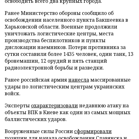
освободить всего два крупных города.
Ранее Министерство обороны сообщило об
освобождении населенного пункта Бакшеевка в
Харьковской области. Военные продолжили
уничтожать логистические центры, места
производства беспилотников и пункты
дислокации наемников. Потери противника за
сутки составили более 1435 человек, один танк, 13
бронемашин, 12 орудий и пять станций
радиоэлектронной борьбы и разведки.
Ранее российская армия
нанесла
массированные
удары по логистическим центрам украинских
войск.
Эксперты
охарактеризовали
недавнюю атаку на
объекты ВПК в Киеве как один из самых мощных
баллистических ударов.
Вооруженные силы России
сформировали
позиции для начала освобождения Славянска и