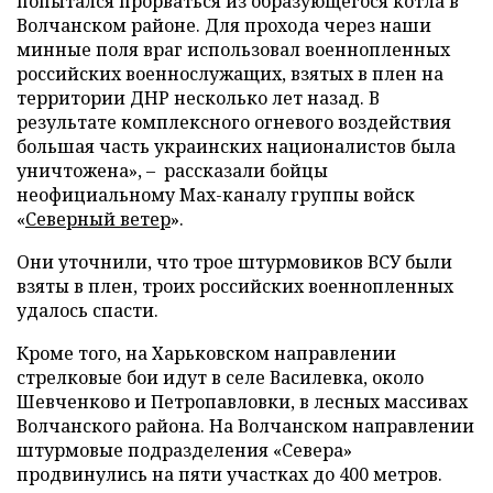
попытался прорваться из образующегося котла в
Волчанском районе. Для прохода через наши
минные поля враг использовал военнопленных
российских военнослужащих, взятых в плен на
территории ДНР несколько лет назад. В
результате комплексного огневого воздействия
большая часть украинских националистов была
уничтожена», – рассказали бойцы
неофициальному Max-каналу группы войск
«
Северный ветер
».
Они уточнили, что трое штурмовиков ВСУ были
взяты в плен, троих российских военнопленных
удалось спасти.
Кроме того, на Харьковском направлении
стрелковые бои идут в селе Василевка, около
Шевченково и Петропавловки, в лесных массивах
Волчанского района. На Волчанском направлении
штурмовые подразделения «Севера»
продвинулись на пяти участках до 400 метров.