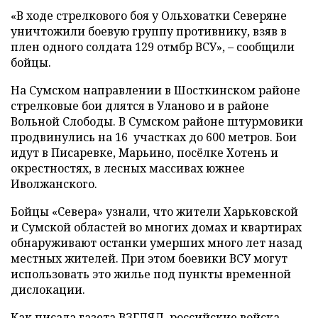
«В ходе стрелкового боя у Ольховатки Северяне
уничтожили боевую группу противнику, взяв в
плен одного солдата 129 отмбр ВСУ», – сообщили
бойцы.
На Сумском направлении в Шосткинском районе
стрелковые бои длятся в Уланово и в районе
Вольной Слободы. В Сумском районе штурмовики
продвинулись на 16 участках до 600 метров. Бои
идут в Писаревке, Марьино, посёлке Хотень и
окрестностях, в лесных массивах южнее
Иволжанского.
Бойцы «Севера» узнали, что жители Харьковской
и Сумской областей во многих домах и квартирах
обнаруживают останки умерших много лет назад
местных жителей. При этом боевики ВСУ могут
использовать это жилье под пункты временной
дислокации.
Как писала газета ВЗГЛЯД, российские войска