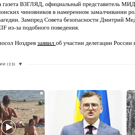
а газета ВЗГЛЯД, официальный представитель МИ
онских чиновников в намеренном замалчивании ро
рагедии. Зампред Совета безопасности Дмитрий Ме
IF из-за подобного поведения.
посол Ноздрев
заявил
об участии делегации России 
И (23)
▼
i