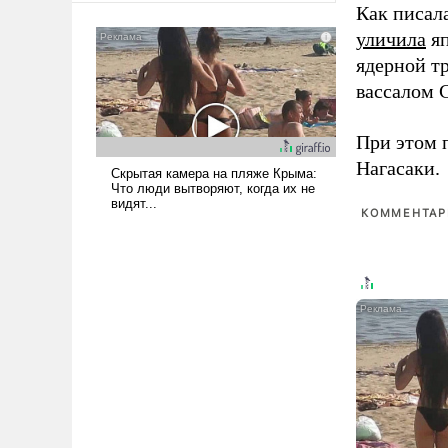
Как писал
сложна и амбициозна. Однако
уличила
яп
и ее реализация радикально
поднимет наши боевые
ядерной т
возможности.
вассалом C
При этом 
Нагасаки.
КОММЕНТАРИ