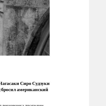
 Нагасаки Сиро Судзуки
 сбросил американский
л виновника трагедии