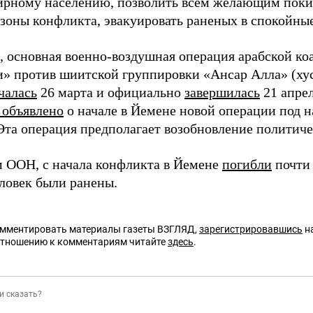
рному населению, позволить всем желающим поки
 зоны конфликта, эвакуировать раненых в спокойны
 основная военно-воздушная операция арабской ко
» против шиитской группировки «Ансар Алла» (ху
чалась
26 марта и официально
завершилась
21 апрел
 объявлено
о начале в Йемене новой операции под 
Эта операция предполагает возобновление политиче
 ООН, с начала конфликта в Йемене
погибли
почти 
еловек были ранены.
омментировать материалы газеты ВЗГЛЯД,
зарегистрировавшись
на
отношению к комментариям читайте
здесь
.