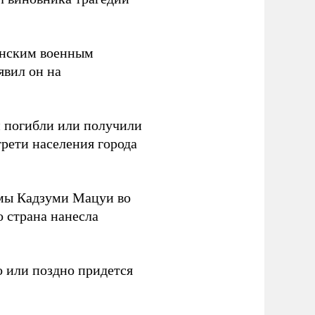
канским военным
аявил он на
ки погибли или получили
трети населения города
мы Кадзуми Мацуи во
о страна нанесла
 или поздно придется