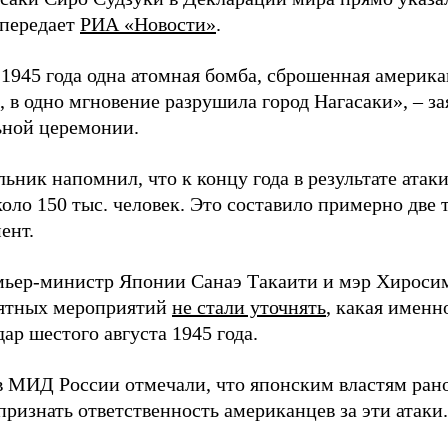
 передает
РИА «Новости»
.
а 1945 года одна атомная бомба, сброшенная амери
 в одно мгновение разрушила город Нагасаки», – з
ной церемонии.
ьник напомнил, что к концу года в результате ата
оло 150 тыс. человек. Это составило примерно две 
ент.
мьер-министр Японии Санаэ Такаити и мэр Хироси
ятных мероприятий
не стали уточнять
, какая именн
ар шестого августа 1945 года.
в МИД России отмечали, что японским властям рано
ризнать ответственность американцев за эти атаки.