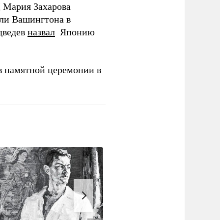
Д Мария Захарова
ли Вашингтона в
дведев
назвал
Японию
в памятной церемонии в