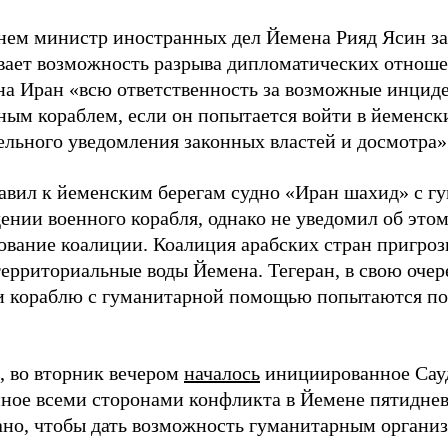
нем министр иностранных дел Йемена Рияд Ясин зая
вает возможность разрыва дипломатических отноше
на Иран «всю ответственность за возможные инцид
ным кораблем, если он попытается войти в йеменск
ельного уведомления законных властей и досмотра»
авил к йеменским берегам судно «Иран шахид» с г
ении военного корабля, однако не уведомил об этом
ование коалиции. Коалиция арабских стран пригроз
территориальные воды Йемена. Тегеран, в свою очер
ли кораблю с гуманитарной помощью попытаются п
 во вторник вечером
началось
инициированное Сау
ное всеми сторонами конфликта в Йемене пятидне
ано, чтобы дать возможность гуманитарным органи