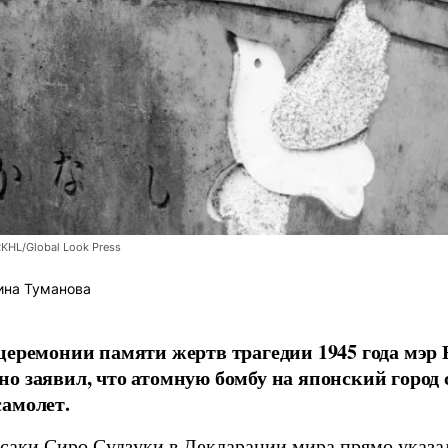
RKHL/Global Look Press
ина Туманова
церемонии памяти жертв трагедии 1945 года мэр
о заявил, что атомную бомбу на японский город
амолет.
асаки Сиро Судзуки в Декларации мира прямо указа