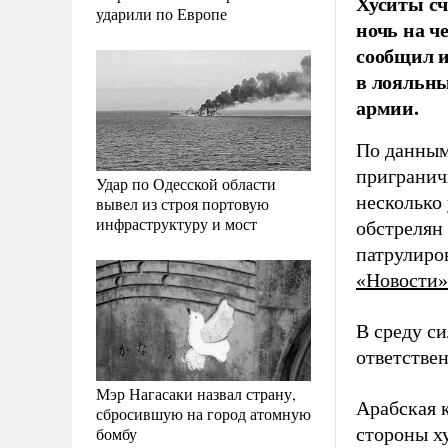
Хуситы сч
ударили по Европе
ночь на ч
сообщил 
в лояльны
армии.
По данным
пригранич
Удар по Одесской области
несколько 
вывел из строя портовую
инфраструктуру и мост
обстрелян
патрулиро
«Новости»
В среду с
ответстве
Мэр Нагасаки назвал страну,
Арабская к
сбросившую на город атомную
бомбу
стороны х