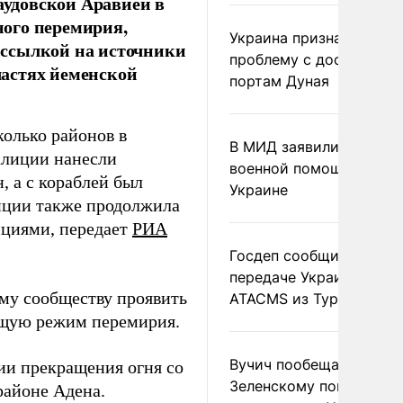
аудовской Аравией в
ого перемирия,
Украина признала
 ссылкой на источники
проблему с доступом к
астях йеменской
портам Дуная
колько районов в
В МИД заявили о прямо
алиции нанесли
военной помощи Румы
, а с кораблей был
Украине
иции также продолжила
нциями, передает
РИА
Госдеп сообщил о
передаче Украине раке
му сообществу проявить
ATACMS из Турции
ющую режим перемирия.
Вучич пообещал
нии прекращения огня со
Зеленскому помочь со
районе Адена.