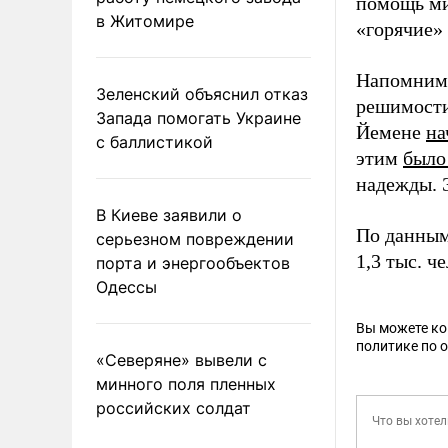
помощь ми
в Житомире
«горячие»
Напомним,
Зеленский объяснил отказ
решимости
Запада помогать Украине
Йемене
на
с баллистикой
этим
было
надежды. 
В Киеве заявили о
По данным
серьезном повреждении
1,3 тыс. ч
порта и энергообъектов
Одессы
Вы можете к
политике по 
«Северяне» вывели с
минного поля пленных
российских солдат