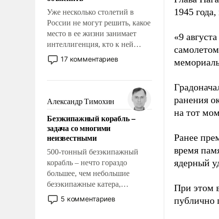
1945 года,
Уже несколько столетий в
России не могут решить, какое
место в ее жизни занимает
«9 август
интеллигенция, кто к ней
самолетом,
принадлежит, а кого из нее
17 комментариев
мемориаль
исключили с правом
восстановления и без оного. И
Градоначал
чем она отличается от просто
образованных людей. Иногда
ранения ок
Александр Тимохин
казалось, что эти вопросы
на тот мом
Безэкипажный корабль –
решены раз и навсегда, но –
задача со многими
нет, не решены.
неизвестными
Ранее пре
время пам
500-тонный безэкипажный
ядерный уд
корабль – нечто гораздо
большее, чем небольшие
безэкипажные катера,
При этом 
применение которых уже
5 комментариев
публично п
стало обыденностью. Задача по
созданию такого корабля очень