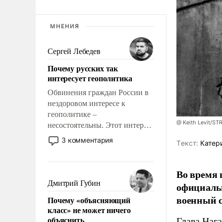
МНЕНИЯ
Сергей Лебедев
Почему русских так
интересует геополитика
Обвинения граждан России в
нездоровом интересе к
геополитике –
@ Keith Levit/ST
несостоятельны. Этот интерес
рационален и прагматичен. Он
3 комментария
Tекст:
Катер
обусловлен тысячелетним
опытом выживания в крайне
непростых условиях и
Во время 
фундаментальным знанием,
Дмитрий Губин
официальн
что мировая политика имеет
военный с
Почему «объясняющий
свойство заявляться на порог
класс» не может ничего
нашего дома.
объяснить
Глава Наг