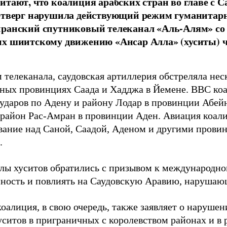
итают, что коалиция арабских стран во главе с С
етверг нарушила действующий режим гуманитарн
иранский спутниковый телеканал «Аль-Алям» со
х шиитскому движению «Ансар Алла» (хуситы) ч
 телеканала, саудовская артиллерия обстреляла нес
ных провинциях Саада и Хадджа в Йемене. ВВС ко
ударов по Адену и району Лодар в провинции Абейн
 район Рас-Амран в провинции Аден. Авиация коал
вание над Саной, Саадой, Аденом и другими прови
.
илы хуситов обратились с призывом к международно
нность и повлиять на Саудовскую Аравию, наруша
оалиция, в свою очередь, также заявляет о наруше
уситов в приграничных с королевством районах и в 