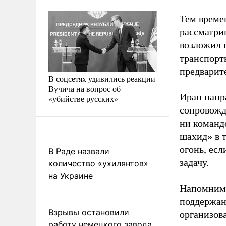
Тем време
рассматри
возложил 
транспорт
предварит
В соцсетях удивились реакции
Вучича на вопрос об
Иран напр
«убийстве русских»
сопровожд
ни команд
шахид» в 
огонь, ес
В Раде назвали
задачу.
количество «ухилянтов»
на Украине
Напомним,
поддержан
Взрывы остановили
организов
работу немецкого завода