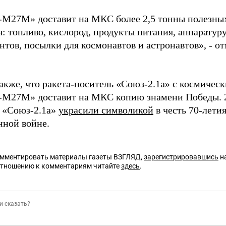
-М27М» доставит на МКС более 2,5 тонны полезных
я: топливо, кислород, продукты питания, аппаратур
тов, посылки для космонавтов и астронавтов», - о
акже, что ракета-носитель «Союз-2.1а» с космичес
-М27М» доставит на МКС копию знамени Победы. 2
у «Союз-2.1а»
украсили символикой
в честь 70-лети
нной войне.
омментировать материалы газеты ВЗГЛЯД,
зарегистрировавшись
на
отношению к комментариям читайте
здесь
.