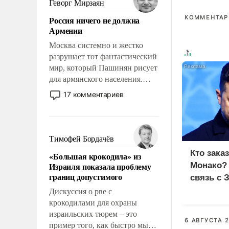
Геворг Мирзаян
означает многолетний период
КОММЕНТАРИ
Россия ничего не должна
уязвимости США, например,
Армении
перед Китаем.
Москва системно и жестко
разрушает тот фантастический
мир, который Пашинян рисует
для армянского населения.
Мир, где политические
17 комментариев
прожекты будут безусловно
оплачиваться за счет
российских
налогоплательщиков и где
Тимофей Бордачёв
Еревану за свои поступки не
Кто зака
«Большая крокодила» из
нужно отвечать.
Израиля показала проблему
Монако?
границ допустимого
связь с 
Дискуссия о рве с
крокодилами для охраны
израильских тюрем – это
6 АВГУСТА 2
пример того, как быстро мы