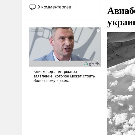
двигаемся по пути
Авиаб
9 комментариев
революционных изменений.
украи
То, что несколько лет назад
было образом для
псевдонаучной фантастики,
стало всерьез обсуждаемой
идеей.