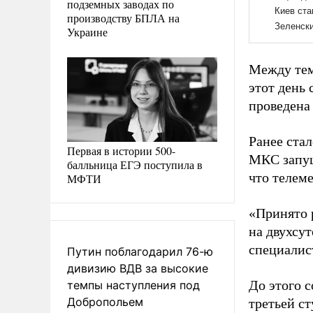
подземных заводах по
производству БПЛА на
Украине
Между тем
этот день 
проведена 
Ранее ста
Первая в истории 500-
МКС запущ
балльница ЕГЭ поступила в
что телеме
МФТИ
«Принято 
на двухсут
специалис
Путин поблагодарил 76-ю
дивизию ВДВ за высокие
До этого 
темпы наступления под
Добропольем
третьей ст