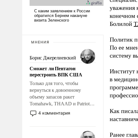
уважения к
конечном с
Болилой
Т
Политик п
МНЕНИЯ
По ее мне
систему в
Борис Джерелиевский
Сможет ли Пентагон
Институт 
перестроить ВПК США
в медицине
Только для того, чтобы
программе
вернуться к довоенному
профессио
объему запасов ракет
Tomahawk, THAAD и Patriot
Как писал
США потребуется более трех
4 комментария
лет. Даже небольшая война с
наставнич
Ираном опустошила
американские арсеналы.
Ранее глав
Сложившаяся ситуация