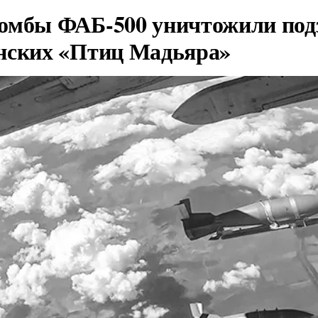
омбы ФАБ-500 уничтожили под
нских «Птиц Мадьяра»