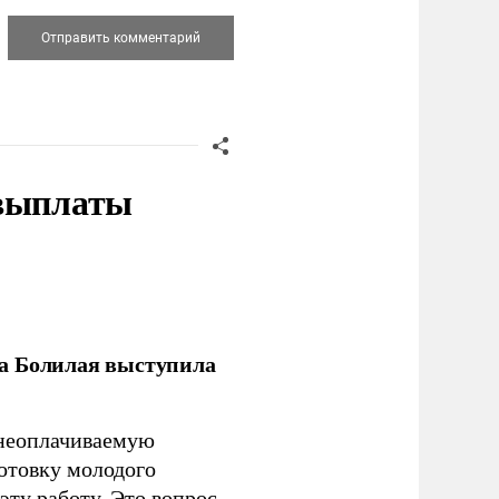
 выплаты
ла Болилая выступила
 неоплачиваемую
готовку молодого
ту работу. Это вопрос