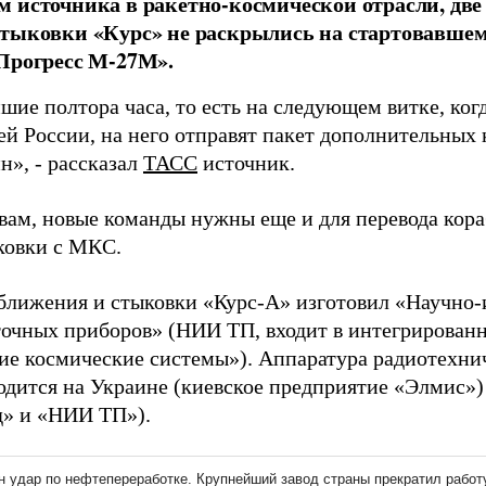
 источника в ракетно-космической отрасли, две
тыковки «Курс» не раскрылись на стартовавшем
Прогресс М-27М».
ие полтора часа, то есть на следующем витке, когд
ей России, на него отправят пакет дополнительных
н», - рассказал
ТАСС
источник.
овам, новые команды нужны еще и для перевода кор
ковки с МКС.
ближения и стыковки «Курс-А» изготовил «Научно-
точных приборов» (НИИ ТП, входит в интегрирован
ие космические системы»). Аппаратура радиотехни
одится на Украине (киевское предприятие «Элмис»)
д» и «НИИ ТП»).