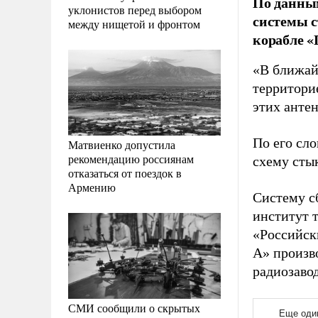
По данным
уклонистов перед выбором
системы с
между нищетой и фронтом
корабле «
«В ближайш
территори
этих антен
По его сл
Матвиенко допустила
рекомендацию россиянам
схему сты
отказаться от поездок в
Армению
Систему с
институт 
«Российск
А» произв
радиозаво
СМИ сообщили о скрытых