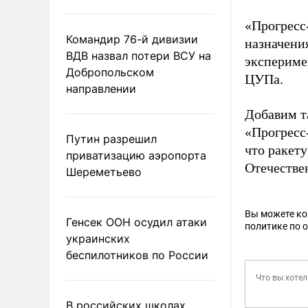
«Прогресс
Командир 76-й дивизии
назначени
ВДВ назвал потери ВСУ на
эксперимен
Добропольском
ЦУПа.
направлении
Добавим т
«Прогресс
Путин разрешил
что ракет
приватизацию аэропорта
Отечестве
Шереметьево
Вы можете к
Генсек ООН осудил атаки
политике по 
украинских
беспилотников по России
В российских школах