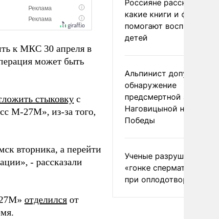
Россияне рассказали,
какие книги и фильмы
помогают воспитывать
детей
ть к МКС 30 апреля в
 операция может быть
Альпинист допустил
обнаружение
предсмертной записки
тложить стыковку
с
Наговицыной на пике
с М-27М», из-за того,
Победы
мск вторника, а перейти
Ученые разрушили миф
ации», - рассказали
«гонке сперматозоидов
при оплодотворении
-М27М»
отделился
от
емя.