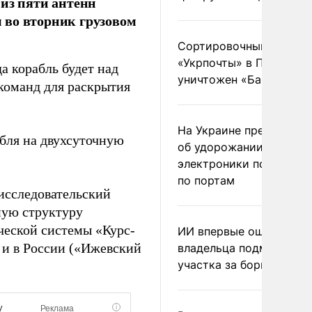
 из пяти антенн
 во вторник грузовом
Сортировочный пункт
«Укрпочты» в Павлогра
а корабль будет над
уничтожен «Бандероль
 команд для раскрытия
На Украине предупреди
абля на двухсуточную
об удорожании китайс
электроники после уда
по портам
исследовательский
ную структуру
ческой системы «Курс-
ИИ впервые оштрафова
 и в России («Ижевский
владельца подмосковн
участка за борщевик