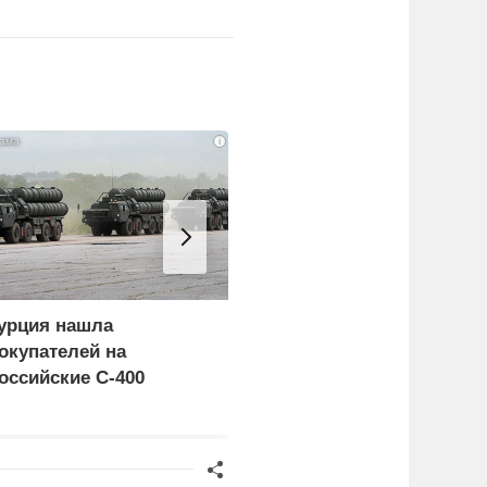
i
урция нашла
Россия больше не буде
окупателей на
церемониться - теперь
оссийские C-400
это законная цель в
Германии