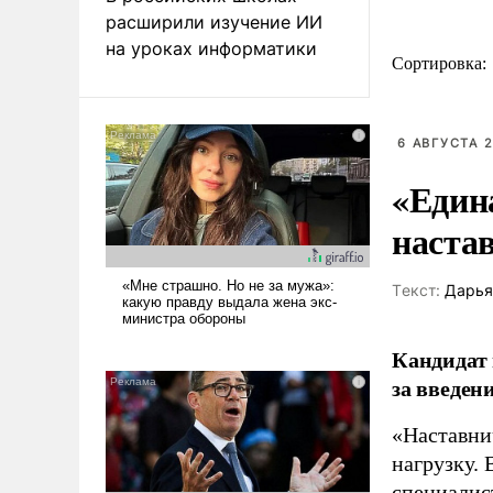
расширили изучение ИИ
на уроках информатики
Сортировка:
6 АВГУСТА 2
«Един
наста
Tекст:
Дарья
Кандидат 
за введен
«Наставни
нагрузку. 
специалис