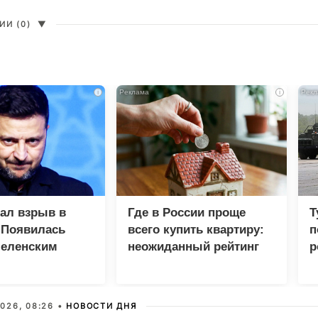
И (0)
▼
i
i
зал взрыв в
Где в России проще
Т
 Появилась
всего купить квартиру:
п
Зеленским
неожиданный рейтинг
р
026, 08:26 •
НОВОСТИ ДНЯ