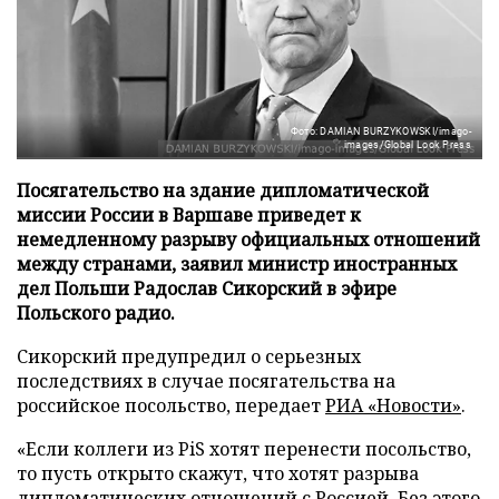
Фото: DAMIAN BURZYKOWSKI/imago-
images/Global Look Press
Посягательство на здание дипломатической
миссии России в Варшаве приведет к
немедленному разрыву официальных отношений
между странами, заявил министр иностранных
дел Польши Радослав Сикорский в эфире
Польского радио.
Сикорский предупредил о серьезных
последствиях в случае посягательства на
российское посольство, передает
РИА «Новости»
.
«Если коллеги из PiS хотят перенести посольство,
то пусть открыто скажут, что хотят разрыва
дипломатических отношений с Россией. Без этого