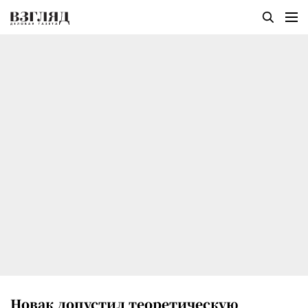
Новак допустил теоретическую