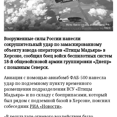
Фото: Пресс-служба Минобороны РФ/
ТАСС
Вооруженные силы России нанесли
сокрушительный удар по замаскированному
объекту взвода операторов «Птицы Мадьяра» в
Херсоне, сообщил боец войск беспилотных систем
18-й общевойсковой армии группировки «Днепр»
с позывным Северск.
Авиация с помощью авиабомб ФАБ-500 нанесла
удар по подземному пункту временного
размещения подразделения ВСУ «Птицы
Мадьяра» и по складу с боеприпасами, который
был рядом с подземной базой в Херсоне, пояснил
собеседник
РИА «Новости»
.
«В результате огневого воздействия было