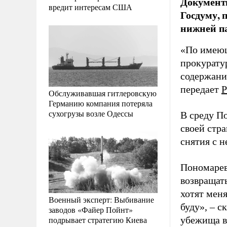
Документы
вредит интересам США
Госдуму, 
нижней п
«По имеющ
прокурату
содержани
передает
Р
Обслуживавшая гитлеровскую
Германию компания потеряла
сухогрузы возле Одессы
В среду П
своей стра
снятия с 
Пономарев 
возвращать
хотят меня
Военный эксперт: Выбивание
буду», – с
заводов «Файер Пойнт»
подрывает стратегию Киева
убежища в