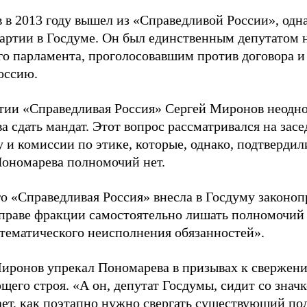
 в 2013 году вышел из «Справедливой России», одн
артии в Госдуме. Он был единственным депутатом 
го парламента, проголосовавшим против договора и
оссию.
тии «Справедливая Россия» Сергей Миронов неодно
 сдать мандат. Этот вопрос рассматривался на зас
 и комиссии по этике, которые, однако, подтвердил
ономарева полномочий нет.
го «Справедливая Россия» внесла в Госдуму законо
 праве фракции самостоятельно лишать полномочий 
стематического неисполнения обязанностей».
иронов упрекал Пономарева в призывах к свержени
его строя. «А он, депутат Госдумы, сидит со знач
ает, как поэтапно нужно свергать существующий по