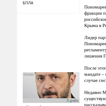
БПЛА
Пономарев
фракции п
российско
Крыма в Р
Лидер пар
Пономарева
регламенту
лишения П
После это
мандате –
случае си
Недавно М
существующ
рассказыв