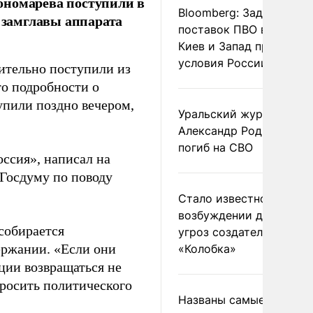
ономарева поступили в
Bloomberg: Задержка
л замглавы аппарата
поставок ПВО вынудит
Киев и Запад принять
условия России
ительно поступили из
то подробности о
упили поздно вечером,
Уральский журналист
Александр Родионов
погиб на СВО
ссия», написал на
 Госдуму по поводу
Стало известно о
возбуждении дела из-з
 собирается
угроз создателям
держании. «Если они
«Колобка»
ации возвращаться не
просить политического
Названы самые