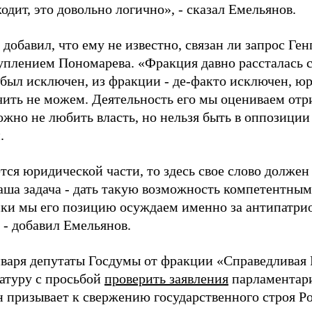
одит, это довольно логично», - сказал Емельянов.
добавил, что ему не известно, связан ли запрос Ге
уплением Пономарева. «Фракция давно рассталась 
 был исключен, из фракции - де-факто исключен, юр
чить не можем. Деятельность его мы оцениваем от
жно не любить власть, но нельзя быть в оппозиции
.
тся юридической части, то здесь свое слово должен 
аша задача - дать такую возможность компетентным
ки мы его позицию осуждаем именно за антипатри
 - добавил Емельянов.
нваря депутаты Госдумы от фракции «Справедливая 
атуру с просьбой
проверить заявления
парламентари
н призывает к свержению государственного строя Р