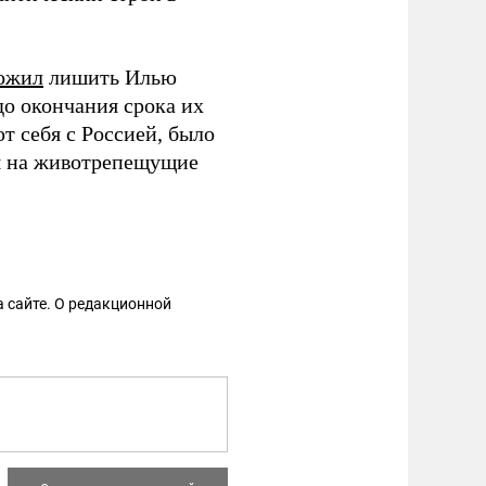
ожил
лишить Илью
до окончания срока их
т себя с Россией, было
я на животрепещущие
 сайте. О редакционной