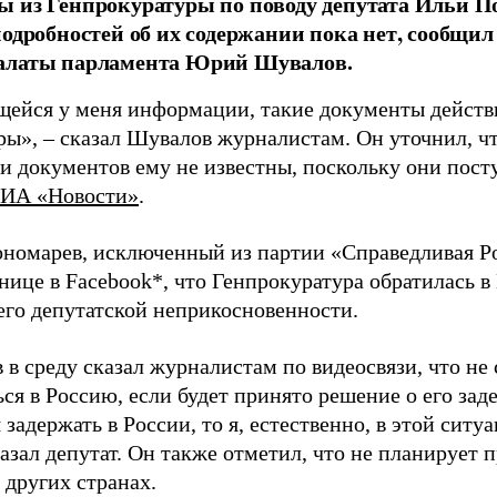
 из Генпрокуратуры по поводу депутата Ильи П
подробностей об их содержании пока нет, сообщи
алаты парламента Юрий Шувалов.
ейся у меня информации, такие документы действ
ры», – сказал Шувалов журналистам. Он уточнил, ч
и документов ему не известны, поскольку они пост
ИА «Новости»
.
ономарев, исключенный из партии «Справедливая Ро
нице в Facebook*, что Генпрокуратура обратилась в
него депутатской неприкосновенности.
в среду сказал журналистам по видеосвязи, что не
ся в Россию, если будет принято решение о его за
 задержать в России, то я, естественно, в этой ситу
казал депутат. Он также отметил, что не планирует 
 других странах.