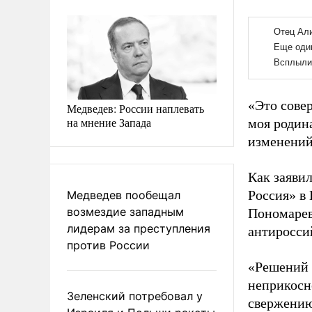
«Это сове
Медведев: России наплевать
на мнение Запада
моя родина
изменений 
Как заяви
Россия» в
Медведев пообещал
возмездие западным
Пономарев
лидерам за преступления
антиросси
против России
«Решений 
неприкосн
Зеленский потребовал у
свержению