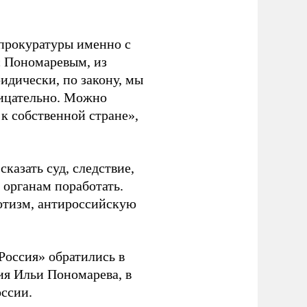
нпрокуратуры именно с
с Пономаревым, из
идически, по закону, мы
рицательно. Можно
 к собственной стране»,
сказать суд, следствие,
 органам поработать.
отизм, антироссийскую
Россия» обратились в
я Ильи Пономарева, в
оссии.