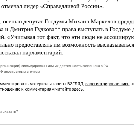
– отмечал лидер «Справедливой России».
 осенью депутат Госдумы Михаил Маркелов
предл
а и Дмитрия Гудкова** права выступать в Госдуме 
й. «Учитывая тот факт, что эти люди не ассоциирую
ильно предоставлять им возможность высказыватьс
рассказал парламентарий.
организации) ликвидированы или их деятельность запрещена в РФ
 РФ иностранным агентом
омментировать материалы газеты ВЗГЛЯД,
зарегистрировавшись
на
отношению к комментариям читайте
здесь
.