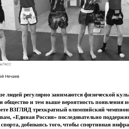
ев/ТАСС
ей Нечаев
е людей регулярно занимаются физической культ
я общество и тем выше вероятность появления 
азете ВЗГЛЯД трехкратный олимпийский чемпион
овам, «Единая Россия» последовательно поддержи
 спорта, добиваясь того, чтобы спортивная инфр