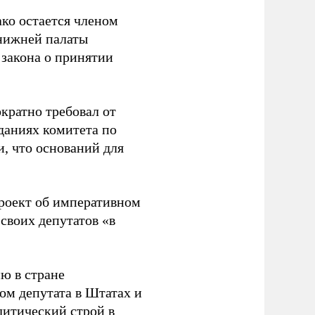
ако остается членом
нижней палаты
 закона о принятии
кратно требовал от
еданиях комитета по
и, что оснований для
проект об императивном
своих депутатов «в
ю в стране
ком депутата в Штатах и
литический строй в