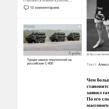
становятся новым культом,
постепенно вытесняя и
10 комментариев
отменяя традиционное
требование к человеку – быть
мужественным и твердым под
ударами судьбы, брать на себя
ответственность, помогать
слабым, идти вперед и
адаптироваться.
@ Ярослав Беля
Tекст:
Алекс
Чем больш
становитс
заявил г
По его сл
массового