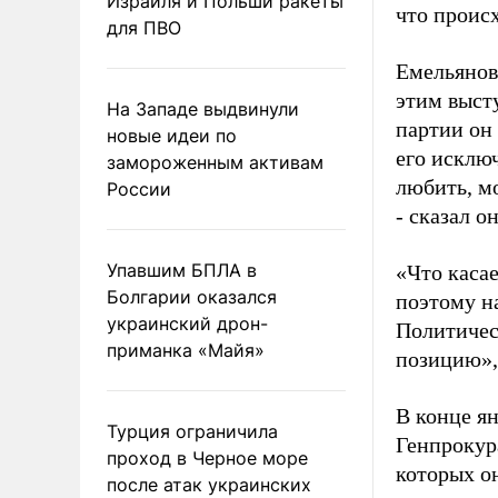
Израиля и Польши ракеты
что происх
для ПВО
Емельянов 
этим выст
На Западе выдвинули
партии он
новые идеи по
его исклю
замороженным активам
любить, мо
России
- сказал он
Упавшим БПЛА в
«Что касае
Болгарии оказался
поэтому н
украинский дрон-
Политичес
приманка «Майя»
позицию»,
В конце я
Турция ограничила
Генпрокур
проход в Черное море
которых о
после атак украинских