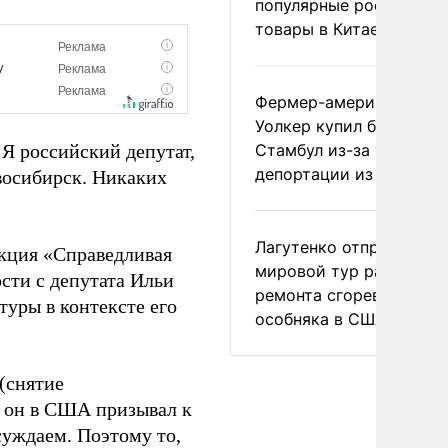
популярные российски
товары в Китае
Фермер-американец
Уолкер купил билет в
Я российский депутат,
Стамбул из-за угрозы
депортации из России
овосибирск. Никаких
Лагутенко отправился в
кция «Справедливая
мировой тур ради
сти с депутата Ильи
ремонта сгоревшего
туры в контексте его
особняка в США
(снятие
а он в США призывал к
суждаем. Поэтому то,