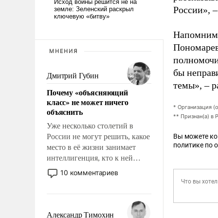
России», 
Напомним,
Пономарев
МНЕНИЯ
полномочи
бы неправ
Дмитрий Губин
темы», – 
Почему «объясняющий
класс» не может ничего
* Организация (
объяснить
** Признан(а) в
Уже несколько столетий в
России не могут решить, какое
Вы можете к
политике по 
место в её жизни занимает
интеллигенция, кто к ней
принадлежит, а кого из неё
10 комментариев
исключили с правом
восстановления и без оного. И
чем она отличается от просто
образованных людей. Иногда
Александр Тимохин