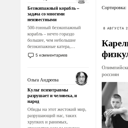
казалось, что эти вопросы
Безэкипажный корабль –
Сортировка:
решены раз и навсегда, но –
задача со многими
нет, не решены.
неизвестными
500-тонный безэкипажный
8 АВГУСТА 2
корабль – нечто гораздо
Карел
большее, чем небольшие
безэкипажные катера,
физку
применение которых уже
5 комментариев
стало обыденностью. Задача по
созданию такого корабля очень
Олимпийски
сложна и амбициозна. Однако
россиян
и ее реализация радикально
Ольга Андреева
поднимет наши боевые
Культ психотравмы
возможности.
разрушает и человека, и
народ
Обиды на этот жестокий мир,
разрушающий нас, таких
хрупких и ранимых,